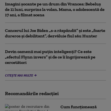
Imagini șocante pe un drum din Vrancea: Bebeluș
de 11 luni, surprins la volan. Mama, o adolescentă de
17 ani, a filmat scena
Cancerul lui Joe Biden „s-a răspândit” şi este „foarte
dureros și debilitant”, dezvăluie fiul său Hunter
Devin oamenii mai puțin inteligenți? Ce este
„efectul Flynn invers” și de ce îi îngrijorează pe
cercetători
CITEȘTE MAI MULTE
Recomandările redacţiei
Cum funcționează