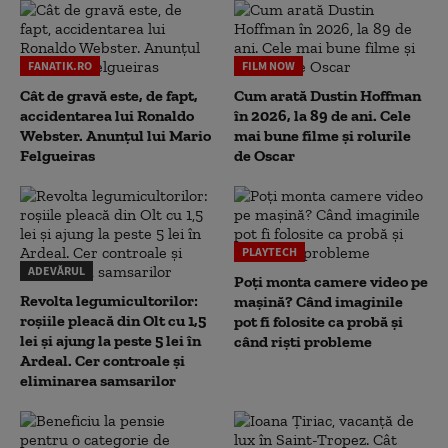
FANATIK.RO
FILM NOW
Cât de gravă este, de fapt,
Cum arată Dustin Hoffman
accidentarea lui Ronaldo
în 2026, la 89 de ani. Cele
Webster. Anunțul lui Mario
mai bune filme și rolurile
Felgueiras
de Oscar
PLAYTECH
ADEVĂRUL
Poți monta camere video pe
Revolta legumicultorilor:
mașină? Când imaginile
roșiile pleacă din Olt cu 1,5
pot fi folosite ca probă și
lei și ajung la peste 5 lei în
când riști probleme
Ardeal. Cer controale și
eliminarea samsarilor