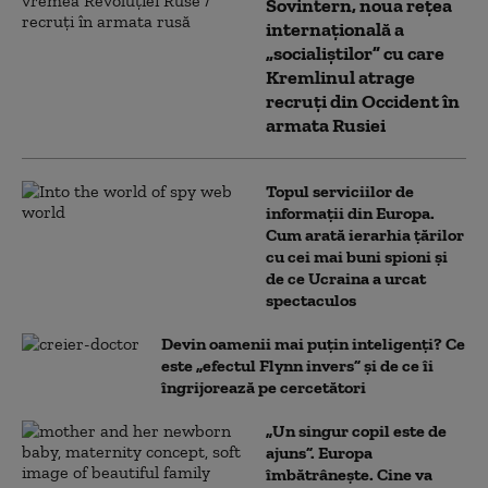
Sovintern, noua rețea
internațională a
„socialiștilor” cu care
Kremlinul atrage
recruți din Occident în
armata Rusiei
Topul serviciilor de
informații din Europa.
Cum arată ierarhia țărilor
cu cei mai buni spioni și
de ce Ucraina a urcat
spectaculos
Devin oamenii mai puțin inteligenți? Ce
este „efectul Flynn invers” și de ce îi
îngrijorează pe cercetători
„Un singur copil este de
ajuns”. Europa
îmbătrânește. Cine va