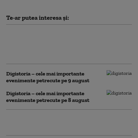
Te-ar putea interesa și:
Știință, religie și semne
politice: semnificația
eclipselor în Roma
antică
Digistoria – cele mai importante
evenimente petrecute pe 9 august
Digistoria – cele mai importante
evenimente petrecute pe 8 august
Digistoria - cele mai importante
evenimente petrecute pe 7 august