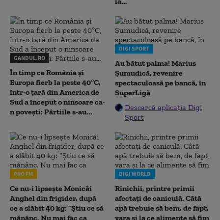
la...
DIGI SPORT
GANDUL.RO
Au bătut palma! Marius
În timp ce România și
Șumudică, revenire
Europa fierb la peste 40°C,
spectaculoasă pe bancă, în
într-o țară din America de
SuperLigă
Sud a început o ninsoare ca-
Descarcă aplicația Digi
n povești: Pârtiile s-au...
Sport
PRO FM
DIGI WORLD
Ce nu-i lipsește Monicăi
Rinichii, printre primii
Anghel din frigider, după
afectați de caniculă. Câtă
ce a slăbit 40 kg: “Știu ce să
apă trebuie să bem, de fapt,
mănânc. Nu mai fac ca
vara și la ce alimente să fim