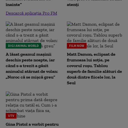
înainte”
atenți
Descarcă aplicația Pro FM
DIGI ANIMAL WORLD
FILM NOW
A lăsat geamul mașinii
Matt Damon, eclipsat de
deschis peste noapte, iar
frumoasa lui soție, pe
când s-a trezit a găsit
covorul roșu. Tablou
animalul atârnat de volan:
superb de familie alături de
„Noroc că se mișcă greu”
două dintre fiicele lor, la
Seul
UTV
Gina Pistol a vorbit pentru