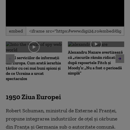
0
embed
seconds
of
0
seconds
Alexandru Nazare avertizează
că „riscurile rămân ridicate”
Topul serviciilor de informații
după rapoartele Fitch și
din Europa. Cum arată ierarhia
Moody’s: „Nu a fost o perioadă
țărilor cu cei mai buni spioni și
simplă”
de ce Ucraina a urcat
spectaculos
1950 Ziua Europei
Robert Schuman, ministrul de Externe al Franței,
propune integrarea industriilor de oțel și cărbune
din Franța și Germania sub o autoritate comună.