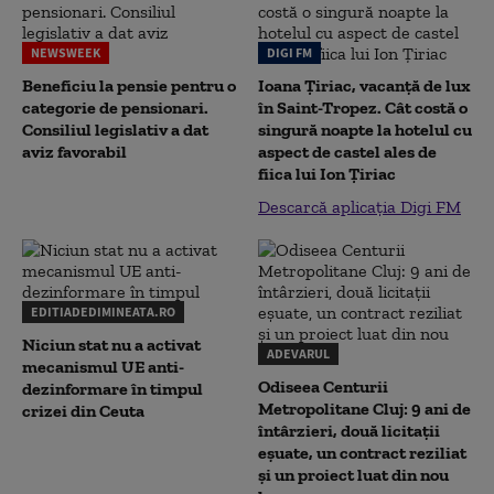
NEWSWEEK
DIGI FM
Beneficiu la pensie pentru o
Ioana Țiriac, vacanță de lux
categorie de pensionari.
în Saint-Tropez. Cât costă o
Consiliul legislativ a dat
singură noapte la hotelul cu
aviz favorabil
aspect de castel ales de
fiica lui Ion Țiriac
Descarcă aplicația Digi FM
EDITIADEDIMINEATA.RO
Niciun stat nu a activat
ADEVARUL
mecanismul UE anti-
Odiseea Centurii
dezinformare în timpul
Metropolitane Cluj: 9 ani de
crizei din Ceuta
întârzieri, două licitații
eșuate, un contract reziliat
și un proiect luat din nou