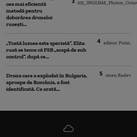
3
cea mai eficientă
metodă pentru
doborârea dronelor
rusești...
4
„Toată lumea este speriată”. Elita
rusă se teme că FSB „scapă de sub
control”, după ce...
5
Drona care a explodat în Bulgaria,
aproape de România, a fost
identificată. Ce arată...