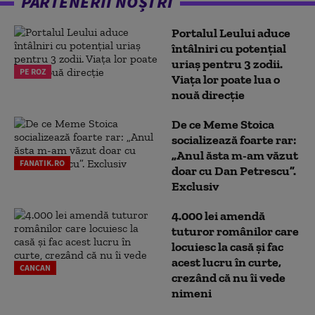
PARTENERII NOȘTRI
Portalul Leului aduce
întâlniri cu potențial
uriaș pentru 3 zodii.
PE ROZ
Viața lor poate lua o
nouă direcție
De ce Meme Stoica
socializează foarte rar:
„Anul ăsta m-am văzut
FANATIK.RO
doar cu Dan Petrescu”.
Exclusiv
4.000 lei amendă
tuturor românilor care
locuiesc la casă și fac
acest lucru în curte,
CANCAN
crezând că nu îi vede
nimeni