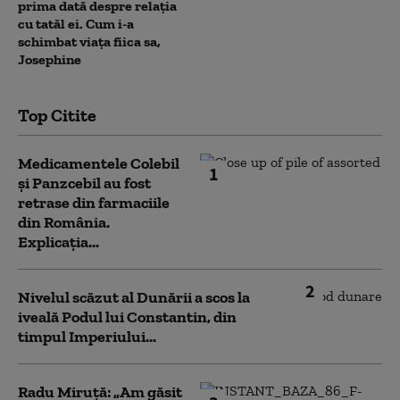
prima dată despre relația
cu tatăl ei. Cum i-a
schimbat viața fiica sa,
Josephine
Top Citite
Medicamentele Colebil
1
și Panzcebil au fost
retrase din farmaciile
din România.
Explicația...
2
Nivelul scăzut al Dunării a scos la
iveală Podul lui Constantin, din
timpul Imperiului...
Radu Miruță: „Am găsit