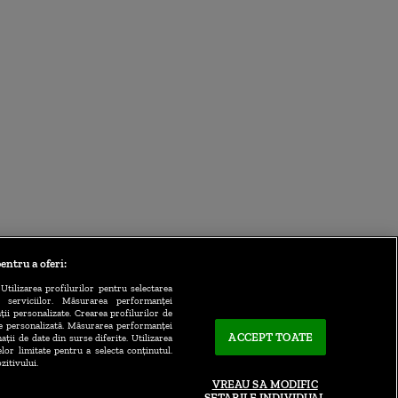
entru a oferi:
Utilizarea profilurilor pentru selectarea
a serviciilor. Măsurarea performanței
ții personalizate. Crearea profilurilor de
te personalizată. Măsurarea performanței
ACCEPT TOATE
ații de date din surse diferite. Utilizarea
elor limitate pentru a selecta conținutul.
zitivului.
VREAU SA MODIFIC
SETARILE INDIVIDUAL