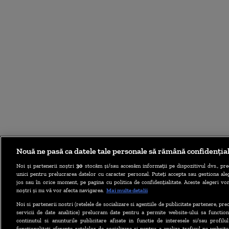
Nouă ne pasă ca datele tale personale să rămână confidenția
Noi și partenerii noștri
30
stocăm și/sau accesăm informații pe dispozitivul dvs., pre
unici pentru prelucrarea datelor cu caracter personal. Puteți accepta sau gestiona aleg
jos sau în orice moment, pe pagina cu politica de confidențialitate. Aceste alegeri vor
noștri și nu vă vor afecta navigarea.
Mai multe detalii
Noi si partenerii nostri (retelele de socializare si agentiile de publicitate partenere, pr
servicii de date analitice) prelucram date pentru a permite website-ului sa function
continutul si anunturile publicitare afisate in functie de interesele si/sau profilu
functionalitati aferente retelelor de socializare si pentru a analiza traficul pe website