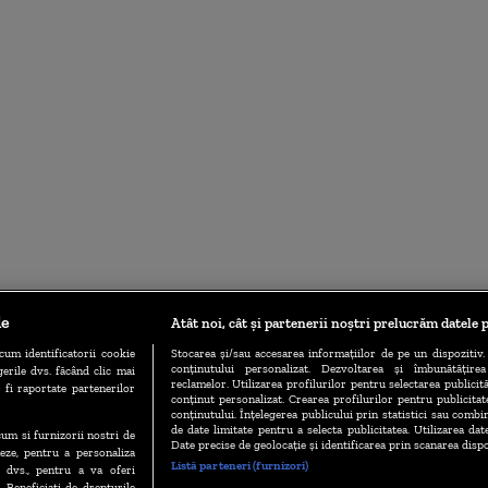
le
Atât noi, cât și partenerii noștri prelucrăm datele p
cum identificatorii cookie
Stocarea și/sau accesarea informațiilor de pe un dispozitiv. 
conținutului personalizat. Dezvoltarea și îmbunătățire
erile dvs. făcând clic mai
reclamelor. Utilizarea profilurilor pentru selectarea publicită
 fi raportate partenerilor
conținut personalizat. Crearea profilurilor pentru publicita
conținutului. Înțelegerea publicului prin statistici sau combin
de date limitate pentru a selecta publicitatea. Utilizarea dat
ecum si furnizorii nostri de
Date precise de geolocație și identificarea prin scanarea dispo
eze, pentru a personaliza
Listă parteneri (furnizori)
l dvs., pentru a va oferi
. Beneficiati de drepturile