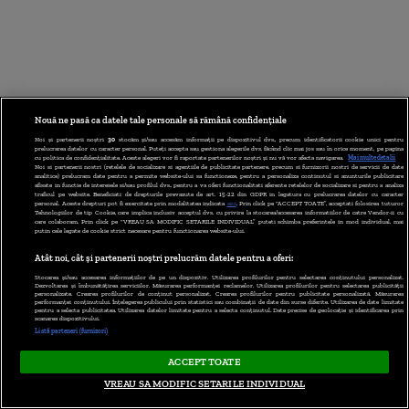
Nouă ne pasă ca datele tale personale să rămână confidențiale
Noi și partenerii noștri
30
stocăm și/sau accesăm informații pe dispozitivul dvs., precum identificatorii cookie unici pentru
prelucrarea datelor cu caracter personal. Puteți accepta sau gestiona alegerile dvs. făcând clic mai jos sau în orice moment, pe pagina
cu politica de confidențialitate. Aceste alegeri vor fi raportate partenerilor noștri și nu vă vor afecta navigarea.
Mai multe detalii
Noi si partenerii nostri (retelele de socializare si agentiile de publicitate partenere, precum si furnizorii nostri de servicii de date
analitice) prelucram date pentru a permite website-ului sa functioneze, pentru a personaliza continutul si anunturile publicitare
afisate in functie de interesele si/sau profilul dvs., pentru a va oferi functionalitati aferente retelelor de socializare si pentru a analiza
traficul pe website. Beneficiati de drepturile prevazute de art. 15-22 din GDPR in legatura cu prelucrarea datelor cu caracter
personal. Aceste drepturi pot fi exercitate prin modalitatea indicata
aici
. Prin click pe “ACCEPT TOATE”, acceptati folosirea tuturor
Tehnologiilor de tip Cookie, care implica inclusiv acceptul dvs. cu privire la stocarea/accesarea informatiilor de catre Vendor-ii cu
care colaboram. Prin click pe “VREAU SA MODIFIC SETARILE INDIVIDUAL” puteti schimba preferintele in mod individual, mai
putin cele legate de cookie strict necesare pentru functionarea website-ului.
Atât noi, cât și partenerii noștri prelucrăm datele pentru a oferi:
Stocarea și/sau accesarea informațiilor de pe un dispozitiv. Utilizarea profilurilor pentru selectarea conținutului personalizat.
Dezvoltarea și îmbunătățirea serviciilor. Măsurarea performanței reclamelor. Utilizarea profilurilor pentru selectarea publicității
personalizate. Crearea profilurilor de conținut personalizat. Crearea profilurilor pentru publicitate personalizată. Măsurarea
performanței conținutului. Înțelegerea publicului prin statistici sau combinații de date din surse diferite. Utilizarea de date limitate
pentru a selecta publicitatea. Utilizarea datelor limitate pentru a selecta conținutul. Date precise de geolocație și identificarea prin
scanarea dispozitivului.
Listă parteneri (furnizori)
ACCEPT TOATE
VREAU SA MODIFIC SETARILE INDIVIDUAL