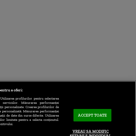
entru a oferi:
Utilizarea profilurilor pentru selectarea
a serviciilor. Măsurarea performanței
ții personalizate. Crearea profilurilor de
te personalizată. Măsurarea performanței
ACCEPT TOATE
ații de date din surse diferite. Utilizarea
elor limitate pentru a selecta conținutul.
zitivului.
VREAU SA MODIFIC
SETARILE INDIVIDUAL