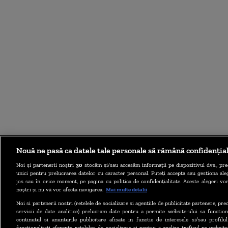
Nouă ne pasă ca datele tale personale să rămână confidenția
Noi și partenerii noștri
30
stocăm și/sau accesăm informații pe dispozitivul dvs., pre
unici pentru prelucrarea datelor cu caracter personal. Puteți accepta sau gestiona aleg
jos sau în orice moment, pe pagina cu politica de confidențialitate. Aceste alegeri vor
noștri și nu vă vor afecta navigarea.
Mai multe detalii
Noi si partenerii nostri (retelele de socializare si agentiile de publicitate partenere, pr
servicii de date analitice) prelucram date pentru a permite website-ului sa function
continutul si anunturile publicitare afisate in functie de interesele si/sau profilu
functionalitati aferente retelelor de socializare si pentru a analiza traficul pe website