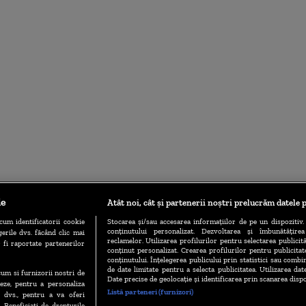
le
Atât noi, cât și partenerii noștri prelucrăm datele p
cum identificatorii cookie
Stocarea și/sau accesarea informațiilor de pe un dispozitiv. 
conținutului personalizat. Dezvoltarea și îmbunătățire
erile dvs. făcând clic mai
reclamelor. Utilizarea profilurilor pentru selectarea publicită
 fi raportate partenerilor
conținut personalizat. Crearea profilurilor pentru publicita
conținutului. Înțelegerea publicului prin statistici sau combin
de date limitate pentru a selecta publicitatea. Utilizarea dat
ecum si furnizorii nostri de
Date precise de geolocație și identificarea prin scanarea dispo
eze, pentru a personaliza
Listă parteneri (furnizori)
l dvs., pentru a va oferi
. Beneficiati de drepturile