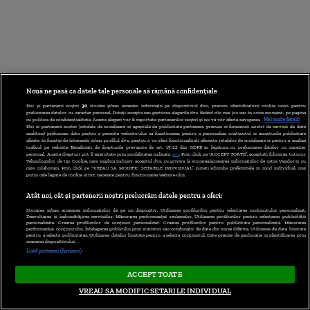
Nouă ne pasă ca datele tale personale să rămână confidențiale
Noi și partenerii noștri
30
stocăm și/sau accesăm informații pe dispozitivul dvs., precum identificatorii cookie unici pentru
prelucrarea datelor cu caracter personal. Puteți accepta sau gestiona alegerile dvs. făcând clic mai jos sau în orice moment, pe pagina
cu politica de confidențialitate. Aceste alegeri vor fi raportate partenerilor noștri și nu vă vor afecta navigarea.
Mai multe detalii
Noi si partenerii nostri (retelele de socializare si agentiile de publicitate partenere, precum si furnizorii nostri de servicii de date
analitice) prelucram date pentru a permite website-ului sa functioneze, pentru a personaliza continutul si anunturile publicitare
afisate in functie de interesele si/sau profilul dvs., pentru a va oferi functionalitati aferente retelelor de socializare si pentru a analiza
traficul pe website. Beneficiati de drepturile prevazute de art. 15-22 din GDPR in legatura cu prelucrarea datelor cu caracter
personal. Aceste drepturi pot fi exercitate prin modalitatea indicata
aici
. Prin click pe “ACCEPT TOATE”, acceptati folosirea tuturor
Tehnologiilor de tip Cookie, care implica inclusiv acceptul dvs. cu privire la stocarea/accesarea informatiilor de catre Vendor-ii cu
care colaboram. Prin click pe “VREAU SA MODIFIC SETARILE INDIVIDUAL” puteti schimba preferintele in mod individual, mai
putin cele legate de cookie strict necesare pentru functionarea website-ului.
Atât noi, cât și partenerii noștri prelucrăm datele pentru a oferi:
Stocarea și/sau accesarea informațiilor de pe un dispozitiv. Utilizarea profilurilor pentru selectarea conținutului personalizat.
Dezvoltarea și îmbunătățirea serviciilor. Măsurarea performanței reclamelor. Utilizarea profilurilor pentru selectarea publicității
personalizate. Crearea profilurilor de conținut personalizat. Crearea profilurilor pentru publicitate personalizată. Măsurarea
performanței conținutului. Înțelegerea publicului prin statistici sau combinații de date din surse diferite. Utilizarea de date limitate
pentru a selecta publicitatea. Utilizarea datelor limitate pentru a selecta conținutul. Date precise de geolocație și identificarea prin
scanarea dispozitivului.
Listă parteneri (furnizori)
ACCEPT TOATE
VREAU SA MODIFIC SETARILE INDIVIDUAL