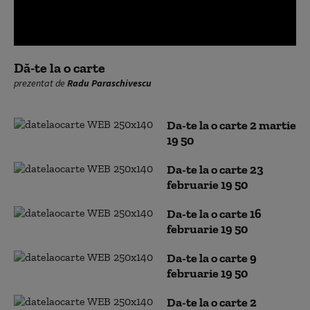
0
seconds
Dă-te la o carte
of
prezentat de
Radu Paraschivescu
0
seconds
Da-te la o carte 2 martie
19 50
Da-te la o carte 23
februarie 19 50
Da-te la o carte 16
februarie 19 50
Da-te la o carte 9
februarie 19 50
Da-te la o carte 2