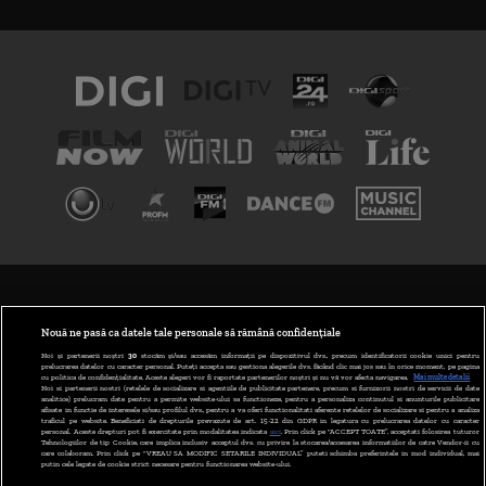
TERMENI ȘI CONDIȚII
POLITICA DE CONFIDENȚIALITATE
Nouă ne pasă ca datele tale personale să rămână confidențiale
Noi și partenerii noștri
30
stocăm și/sau accesăm informații pe dispozitivul dvs., precum identificatorii cookie unici pentru
prelucrarea datelor cu caracter personal. Puteți accepta sau gestiona alegerile dvs. făcând clic mai jos sau în orice moment, pe pagina
ABONARE DIGI TV
cu politica de confidențialitate. Aceste alegeri vor fi raportate partenerilor noștri și nu vă vor afecta navigarea.
Mai multe detalii
Noi si partenerii nostri (retelele de socializare si agentiile de publicitate partenere, precum si furnizorii nostri de servicii de date
analitice) prelucram date pentru a permite website-ului sa functioneze, pentru a personaliza continutul si anunturile publicitare
GESTIONAȚI PREFERINȚELE
afisate in functie de interesele si/sau profilul dvs., pentru a va oferi functionalitati aferente retelelor de socializare si pentru a analiza
traficul pe website. Beneficiati de drepturile prevazute de art. 15-22 din GDPR in legatura cu prelucrarea datelor cu caracter
personal. Aceste drepturi pot fi exercitate prin modalitatea indicata
aici
. Prin click pe “ACCEPT TOATE”, acceptati folosirea tuturor
CODUL DIGI24
Tehnologiilor de tip Cookie, care implica inclusiv acceptul dvs. cu privire la stocarea/accesarea informatiilor de catre Vendor-ii cu
care colaboram. Prin click pe “VREAU SA MODIFIC SETARILE INDIVIDUAL” puteti schimba preferintele in mod individual, mai
putin cele legate de cookie strict necesare pentru functionarea website-ului.
CAMERE WEB