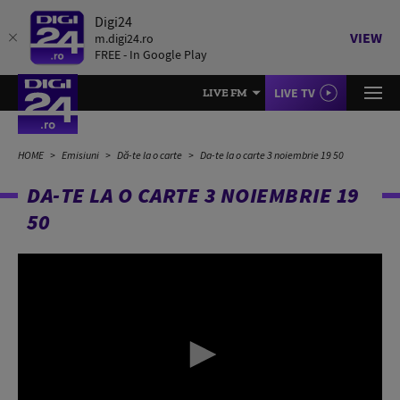
Digi24
VIEW
m.digi24.ro
FREE - In Google Play
LIVE TV
LIVE FM
HOME
Emisiuni
Dă-te la o carte
Da-te la o carte 3 noiembrie 19 50
DA-TE LA O CARTE 3 NOIEMBRIE 19
50