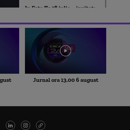
In Fata Ta 18 iulie – invitat:
Victor Negrescu
In Fata Ta 12 iulie – invitat:
Mirela Nemtanu
ugust
Jurnal ora 13.00 6 august
In Fata Ta 11 iulie – invitat:
Oana Gheorghiu