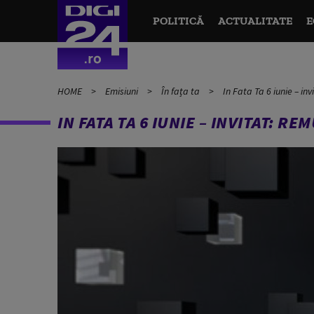
POLITICĂ
ACTUALITATE
E
HOME
Emisiuni
În fața ta
In Fata Ta 6 iunie – in
IN FATA TA 6 IUNIE – INVITAT: R