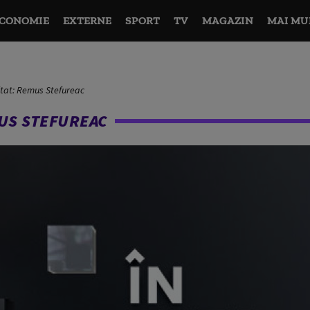
CONOMIE
EXTERNE
SPORT
TV
MAGAZIN
MAI MU
vitat: Remus Stefureac
EMUS STEFUREAC