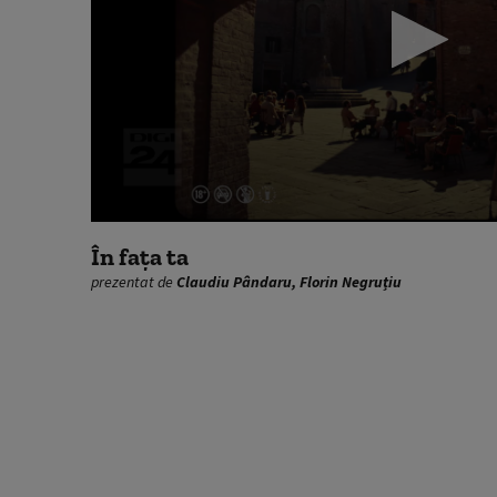
0
seconds
În fața ta
of
prezentat de
Claudiu Pândaru, Florin Negruțiu
1
hour,
2
seconds
Volume
90%