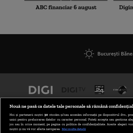
ABC financiar 6 august
Digim
București Băne
Nouă ne pasă ca datele tale personale să rămână confidenția
Noi și partenerii noștri
30
stocăm și/sau accesăm informații pe dispozitivul dvs., pre
unici pentru prelucrarea datelor cu caracter personal. Puteți accepta sau gestiona aleg
jos sau în orice moment, pe pagina cu politica de confidențialitate. Aceste alegeri vor
noștri și nu vă vor afecta navigarea.
Mai multe detalii