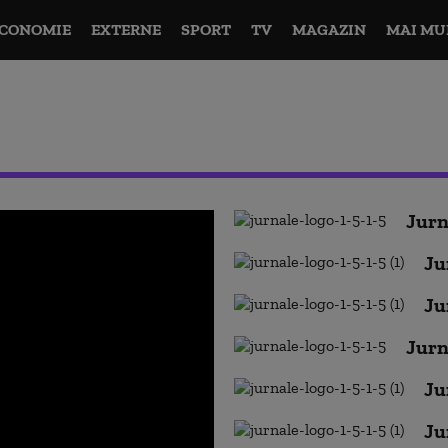
CONOMIE
EXTERNE
SPORT
TV
MAGAZIN
MAI MU
Jurn
Ju
Ju
Jurn
Ju
Ju