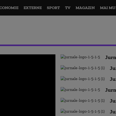
CONOMIE
EXTERNE
SPORT
TV
MAGAZIN
MAI MU
Jurn
Ju
Ju
Jurn
Ju
Ju