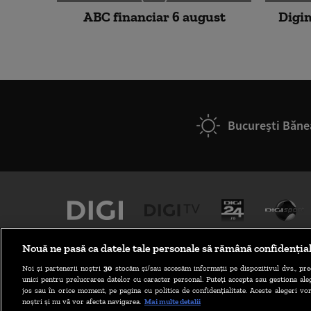
ABC financiar 6 august
Digim
București Băne
Nouă ne pasă ca datele tale personale să rămână confidenția
Noi și partenerii noștri
30
stocăm și/sau accesăm informații pe dispozitivul dvs., pre
unici pentru prelucrarea datelor cu caracter personal. Puteți accepta sau gestiona aleg
jos sau în orice moment, pe pagina cu politica de confidențialitate. Aceste alegeri vor
noștri și nu vă vor afecta navigarea.
Mai multe detalii