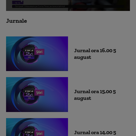
0
seconds
Jurnale
of
0
seconds
Jurnal ora 16.00 5
august
Jurnal ora 15.00 5
august
Jurnal ora 14.00 5