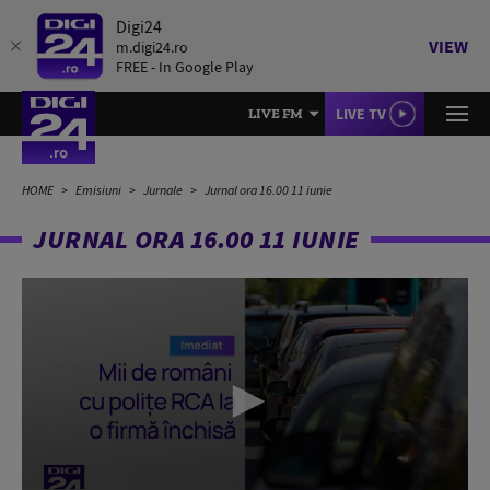
Digi24
VIEW
m.digi24.ro
FREE - In Google Play
LIVE TV
LIVE FM
HOME
Emisiuni
Jurnale
Jurnal ora 16.00 11 iunie
JURNAL ORA 16.00 11 IUNIE