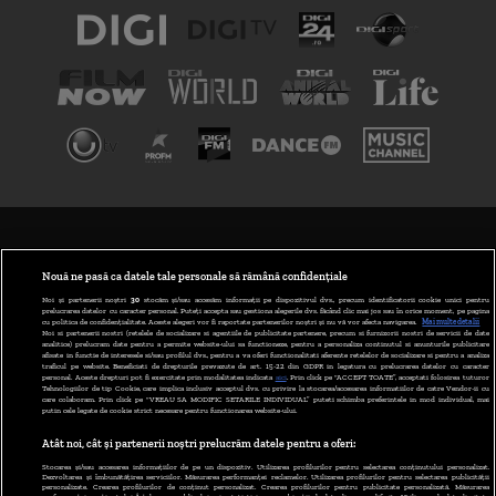
TERMENI ȘI CONDIȚII
POLITICA DE CONFIDENȚIALITATE
Nouă ne pasă ca datele tale personale să rămână confidențiale
Noi și partenerii noștri
30
stocăm și/sau accesăm informații pe dispozitivul dvs., precum identificatorii cookie unici pentru
prelucrarea datelor cu caracter personal. Puteți accepta sau gestiona alegerile dvs. făcând clic mai jos sau în orice moment, pe pagina
ABONARE DIGI TV
cu politica de confidențialitate. Aceste alegeri vor fi raportate partenerilor noștri și nu vă vor afecta navigarea.
Mai multe detalii
Noi si partenerii nostri (retelele de socializare si agentiile de publicitate partenere, precum si furnizorii nostri de servicii de date
analitice) prelucram date pentru a permite website-ului sa functioneze, pentru a personaliza continutul si anunturile publicitare
GESTIONAȚI PREFERINȚELE
afisate in functie de interesele si/sau profilul dvs., pentru a va oferi functionalitati aferente retelelor de socializare si pentru a analiza
traficul pe website. Beneficiati de drepturile prevazute de art. 15-22 din GDPR in legatura cu prelucrarea datelor cu caracter
personal. Aceste drepturi pot fi exercitate prin modalitatea indicata
aici
. Prin click pe “ACCEPT TOATE”, acceptati folosirea tuturor
CODUL DIGI24
Tehnologiilor de tip Cookie, care implica inclusiv acceptul dvs. cu privire la stocarea/accesarea informatiilor de catre Vendor-ii cu
care colaboram. Prin click pe “VREAU SA MODIFIC SETARILE INDIVIDUAL” puteti schimba preferintele in mod individual, mai
putin cele legate de cookie strict necesare pentru functionarea website-ului.
CAMERE WEB
Atât noi, cât și partenerii noștri prelucrăm datele pentru a oferi:
CONTACT/INFO
Stocarea și/sau accesarea informațiilor de pe un dispozitiv. Utilizarea profilurilor pentru selectarea conținutului personalizat.
Dezvoltarea și îmbunătățirea serviciilor. Măsurarea performanței reclamelor. Utilizarea profilurilor pentru selectarea publicității
personalizate. Crearea profilurilor de conținut personalizat. Crearea profilurilor pentru publicitate personalizată. Măsurarea