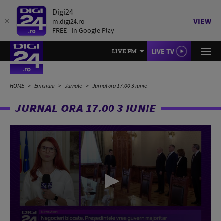
Digi24
VIEW
m.digi24.ro
FREE - In Google Play
LIVE TV
LIVE FM
HOME
Emisiuni
Jurnale
Jurnal ora 17.00 3 iunie
JURNAL ORA 17.00 3 IUNIE