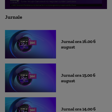
0
seconds
Jurnale
of
0
seconds
Jurnal ora 16.00 6
august
Jurnal ora 15.00 6
august
Jurnal ora 14.00 6