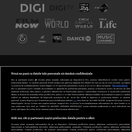
TERMENI ȘI CONDIȚII
POLITICA DE CONFIDENȚIALITATE
Nouă ne pasă ca datele tale personale să rămână confidențiale
Noi și partenerii noștri
30
stocăm și/sau accesăm informații pe dispozitivul dvs., precum identificatorii cookie unici pentru
prelucrarea datelor cu caracter personal. Puteți accepta sau gestiona alegerile dvs. făcând clic mai jos sau în orice moment, pe pagina
ABONARE DIGI TV
cu politica de confidențialitate. Aceste alegeri vor fi raportate partenerilor noștri și nu vă vor afecta navigarea.
Mai multe detalii
Noi si partenerii nostri (retelele de socializare si agentiile de publicitate partenere, precum si furnizorii nostri de servicii de date
analitice) prelucram date pentru a permite website-ului sa functioneze, pentru a personaliza continutul si anunturile publicitare
GESTIONAȚI PREFERINȚELE
afisate in functie de interesele si/sau profilul dvs., pentru a va oferi functionalitati aferente retelelor de socializare si pentru a analiza
traficul pe website. Beneficiati de drepturile prevazute de art. 15-22 din GDPR in legatura cu prelucrarea datelor cu caracter
personal. Aceste drepturi pot fi exercitate prin modalitatea indicata
aici
. Prin click pe “ACCEPT TOATE”, acceptati folosirea tuturor
CODUL DIGI24
Tehnologiilor de tip Cookie, care implica inclusiv acceptul dvs. cu privire la stocarea/accesarea informatiilor de catre Vendor-ii cu
care colaboram. Prin click pe “VREAU SA MODIFIC SETARILE INDIVIDUAL” puteti schimba preferintele in mod individual, mai
putin cele legate de cookie strict necesare pentru functionarea website-ului.
CAMERE WEB
Atât noi, cât și partenerii noștri prelucrăm datele pentru a oferi:
CONTACT/INFO
Stocarea și/sau accesarea informațiilor de pe un dispozitiv. Utilizarea profilurilor pentru selectarea conținutului personalizat.
Dezvoltarea și îmbunătățirea serviciilor. Măsurarea performanței reclamelor. Utilizarea profilurilor pentru selectarea publicității
personalizate. Crearea profilurilor de conținut personalizat. Crearea profilurilor pentru publicitate personalizată. Măsurarea