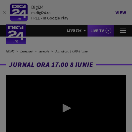
Digi24
VIEW
m.digi24.ro
FREE - In Google Play
LIVE TV
LIVE FM
HOME
Emisiuni
Jurnale
Jurnal ora 17.00 8 iunie
JURNAL ORA 17.00 8 IUNIE