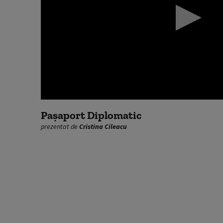
0
seconds
Pașaport Diplomatic
of
prezentat de
Cristina Cileacu
0
seconds
Volume
90%