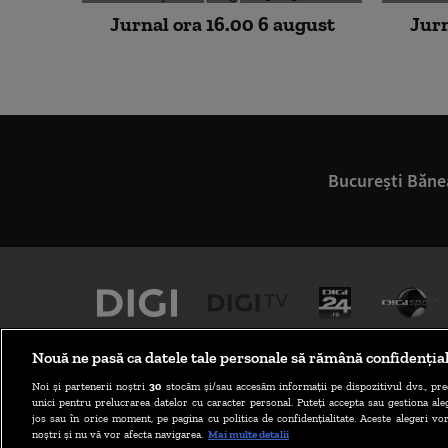
Jurnal ora 16.00 6 august
Jurn
București Băne
Nouă ne pasă ca datele tale personale să rămână confidenția
Noi și partenerii noștri
30
stocăm și/sau accesăm informații pe dispozitivul dvs., pre
unici pentru prelucrarea datelor cu caracter personal. Puteți accepta sau gestiona aleg
jos sau în orice moment, pe pagina cu politica de confidențialitate. Aceste alegeri vor
noștri și nu vă vor afecta navigarea.
Mai multe detalii