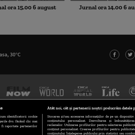
al ora 15.00 6 august
Jurnal ora 14.00 6 a
asa, 30°C
le
Atât noi, cât și partenerii noștri prelucrăm datele p
cum identificatorii cookie
Stocarea și/sau accesarea informațiilor de pe un dispozitiv. 
conținutului personalizat. Dezvoltarea și îmbunătățire
erile dvs. făcând clic mai
TERMENI ȘI CONDIȚII
POLITICA DE CONFIDENȚIALITATE
reclamelor. Utilizarea profilurilor pentru selectarea publicită
 fi raportate partenerilor
conținut personalizat. Crearea profilurilor pentru publicita
conținutului. Înțelegerea publicului prin statistici sau combin