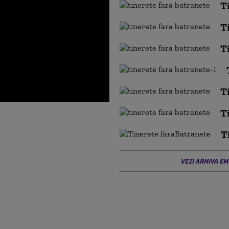
T
T
T
T
T
T
VEZI ARHIVA EM