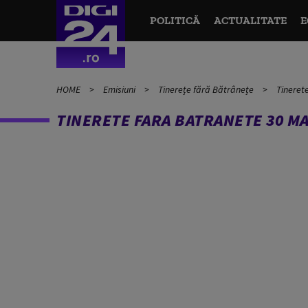
POLITICĂ
ACTUALITATE
E
HOME
Emisiuni
Tinerețe fără Bătrânețe
Tineret
TINERETE FARA BATRANETE 30 MAI