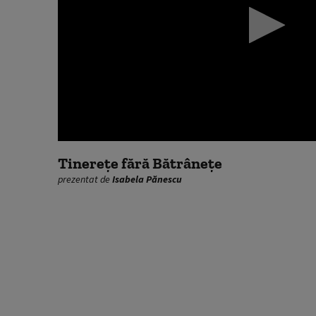
0
seconds
Tinerețe fără Bătrânețe
of
prezentat de
Isabela Pănescu
0
seconds
Volume
90%