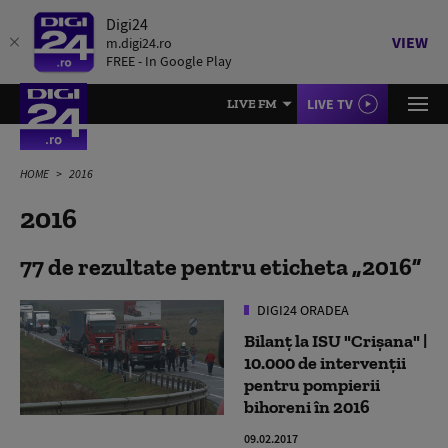
Digi24
VIEW
m.digi24.ro
FREE - In Google Play
LIVE TV
LIVE FM
HOME
2016
2016
77 de rezultate pentru eticheta
2016
DIGI24 ORADEA
Bilanţ la ISU "Crişana" |
10.000 de intervenţii
pentru pompierii
bihoreni în 2016
09.02.2017