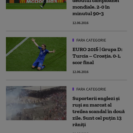
debutul campioanei
mondiale. 2-0 în
minutul 90+3
12.06.2016
FARA CATEGORIE
EURO 2016 | Grupa D:
Turcia – Croaţia. 0-1,
scor final
12.06.2016
FARA CATEGORIE
Suporterii englezi şi
ruşi au marcat al
treilea scandal în două
zile. Sunt cel puţin 13
răniţi