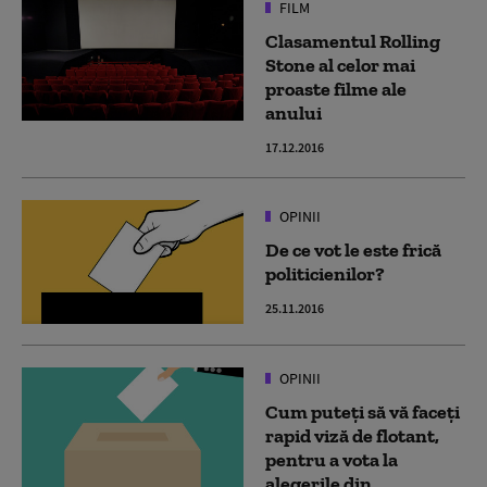
FILM
Clasamentul Rolling
Stone al celor mai
proaste filme ale
anului
17.12.2016
OPINII
De ce vot le este frică
politicienilor?
25.11.2016
OPINII
Cum puteți să vă faceți
rapid viză de flotant,
pentru a vota la
alegerile din