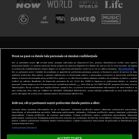
TERMENI ȘI CONDIȚII
POLITICA DE CONFIDENȚIALITATE
Nouă ne pasă ca datele tale personale să rămână confidențiale
Noi și partenerii noștri
30
stocăm și/sau accesăm informații pe dispozitivul dvs., precum identificatorii cookie unici pentru
prelucrarea datelor cu caracter personal. Puteți accepta sau gestiona alegerile dvs. făcând clic mai jos sau în orice moment, pe pagina
ABONARE DIGI TV
cu politica de confidențialitate. Aceste alegeri vor fi raportate partenerilor noștri și nu vă vor afecta navigarea.
Mai multe detalii
Noi si partenerii nostri (retelele de socializare si agentiile de publicitate partenere, precum si furnizorii nostri de servicii de date
analitice) prelucram date pentru a permite website-ului sa functioneze, pentru a personaliza continutul si anunturile publicitare
GESTIONAȚI PREFERINȚELE
afisate in functie de interesele si/sau profilul dvs., pentru a va oferi functionalitati aferente retelelor de socializare si pentru a analiza
traficul pe website. Beneficiati de drepturile prevazute de art. 15-22 din GDPR in legatura cu prelucrarea datelor cu caracter
personal. Aceste drepturi pot fi exercitate prin modalitatea indicata
aici
. Prin click pe “ACCEPT TOATE”, acceptati folosirea tuturor
CODUL DIGI24
Tehnologiilor de tip Cookie, care implica inclusiv acceptul dvs. cu privire la stocarea/accesarea informatiilor de catre Vendor-ii cu
care colaboram. Prin click pe “VREAU SA MODIFIC SETARILE INDIVIDUAL” puteti schimba preferintele in mod individual, mai
putin cele legate de cookie strict necesare pentru functionarea website-ului.
CAMERE WEB
Atât noi, cât și partenerii noștri prelucrăm datele pentru a oferi:
CONTACT/INFO
Stocarea și/sau accesarea informațiilor de pe un dispozitiv. Utilizarea profilurilor pentru selectarea conținutului personalizat.
Dezvoltarea și îmbunătățirea serviciilor. Măsurarea performanței reclamelor. Utilizarea profilurilor pentru selectarea publicității
personalizate. Crearea profilurilor de conținut personalizat. Crearea profilurilor pentru publicitate personalizată. Măsurarea
performanței conținutului. Înțelegerea publicului prin statistici sau combinații de date din surse diferite. Utilizarea de date limitate
pentru a selecta publicitatea. Utilizarea datelor limitate pentru a selecta conținutul. Date precise de geolocație și identificarea prin
VERSIUNE DESKTOP
scanarea dispozitivului.
Listă parteneri (furnizori)
ACCEPT TOATE