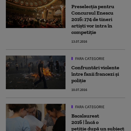
Preselecția pentru
Concursul Enescu
2016: 174 de tineri
artiști vor intra în
competiție
13.07.2016
FARA CATEGORIE
Confruntări violente
între fanii francezi şi
poliţie
10.07.2016
FARA CATEGORIE
Bacalaureat
2016 | Încă o
petiţie după un subiect