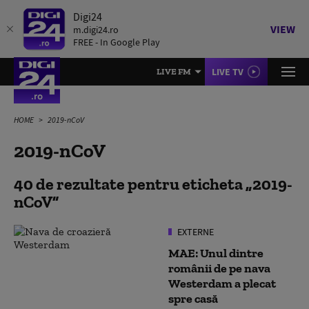
Digi24
VIEW
m.digi24.ro
FREE - In Google Play
LIVE TV
LIVE FM
HOME
2019-nCoV
2019-nCoV
40 de rezultate pentru eticheta
2019-
nCoV
EXTERNE
MAE: Unul dintre
românii de pe nava
Westerdam a plecat
spre casă