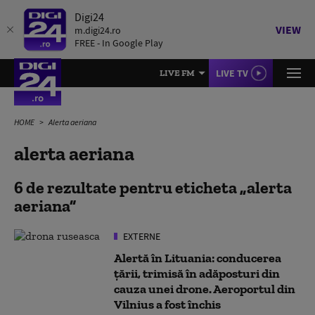
Digi24
VIEW
m.digi24.ro
FREE - In Google Play
LIVE TV
LIVE FM
HOME
Alerta aeriana
alerta aeriana
6 de rezultate pentru eticheta
alerta
aeriana
EXTERNE
Alertă în Lituania: conducerea
țării, trimisă în adăposturi din
cauza unei drone. Aeroportul din
Vilnius a fost închis