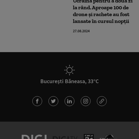
Ucraina pentru a doua zi
la rând. Aproape 100 de
drone și rachete au fost
lansate în cursul nopții
27.08.2024
București Băneasa, 33°C