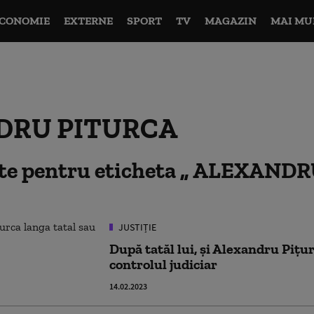
CONOMIE
EXTERNE
SPORT
TV
MAGAZIN
MAI MU
DRU PITURCA
ate pentru eticheta
ALEXANDR
JUSTIȚIE
După tatăl lui, și Alexandru Piţu
controlul judiciar
14.02.2023