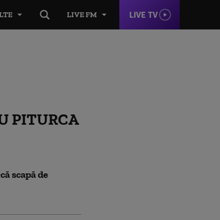
LIVE TV
LTE
LIVE FM
U PITURCA
rcă scapă de