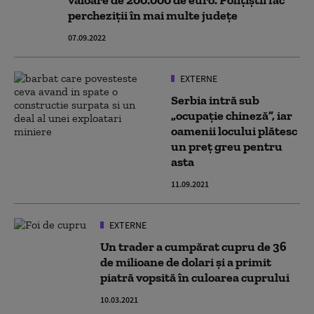
valoare de 200.000 de euro. Polițiștii fac
percheziţii în mai multe județe
07.09.2022
EXTERNE
Serbia intră sub
„ocupație chineză”, iar
oamenii locului plătesc
un preț greu pentru
asta
11.09.2021
EXTERNE
Un trader a cumpărat cupru de 36
de milioane de dolari și a primit
piatră vopsită în culoarea cuprului
10.03.2021