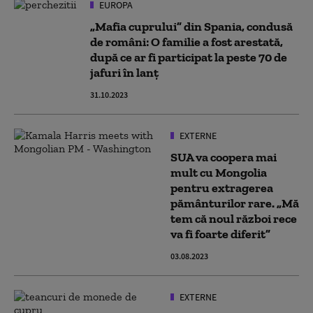
EUROPA
„Mafia cuprului” din Spania, condusă
de români: O familie a fost arestată,
după ce ar fi participat la peste 70 de
jafuri în lanț
31.10.2023
EXTERNE
SUA va coopera mai
mult cu Mongolia
pentru extragerea
pământurilor rare. „Mă
tem că noul război rece
va fi foarte diferit”
03.08.2023
EXTERNE