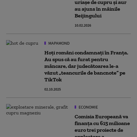
uriașe de cupru și aur
au ajuns în mâinile
Beijingului
10.02.2026
MAPAMOND
Hoţi români condamnaţi în Franţa.
Au spus că au furat pentru
mâncare, dar judecătoarea le-a
văzut „teancurile de bancnote” pe
TikTok
02.10.2025
ECONOMIE
Comisia Europeană va
finanţa cu 615 milioane
euro trei proiecte de
exploatare a