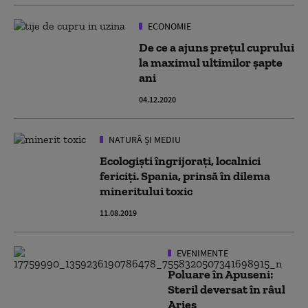
ECONOMIE
De ce a ajuns preţul cuprului
la maximul ultimilor şapte
ani
04.12.2020
NATURĂ ȘI MEDIU
Ecologiști îngrijorați, localnici
fericiți. Spania, prinsă în dilema
mineritului toxic
11.08.2019
EVENIMENTE
Poluare în Apuseni:
Steril deversat în râul
Arieș