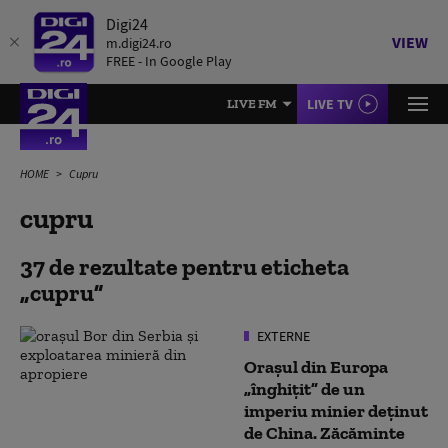
Digi24
VIEW
m.digi24.ro
FREE - In Google Play
LIVE TV
LIVE FM
HOME
Cupru
cupru
37 de rezultate pentru eticheta
cupru
EXTERNE
Orașul din Europa
„înghițit” de un
imperiu minier deținut
de China. Zăcăminte