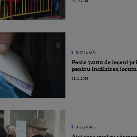
09.12.2014
DIGI24 IASI
Peste 7.000 de ieşeni pr
pentru încălzirea locuin
21.11.2014
DIGI24 IASI
Ajutoare pentru sărmani