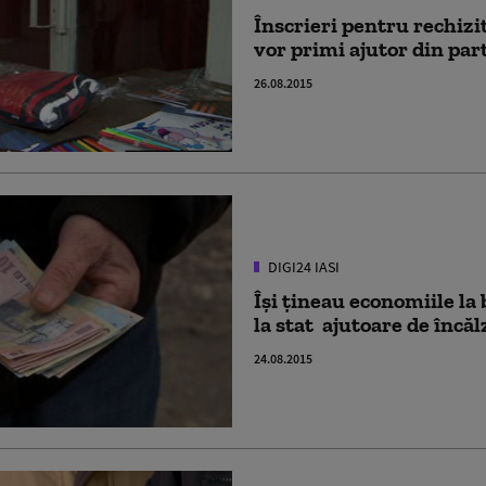
Înscrieri pentru rechizit
vor primi ajutor din par
26.08.2015
DIGI24 IASI
Își țineau economiile la
la stat ajutoare de încăl
24.08.2015