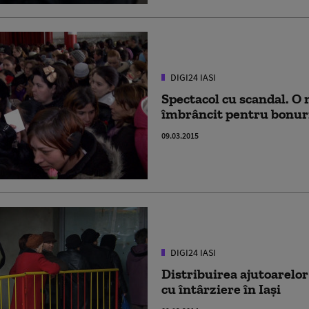
DIGI24 IASI
Spectacol cu scandal. O 
îmbrâncit pentru bonur
09.03.2015
DIGI24 IASI
Distribuirea ajutoarelo
cu întârziere în Iași