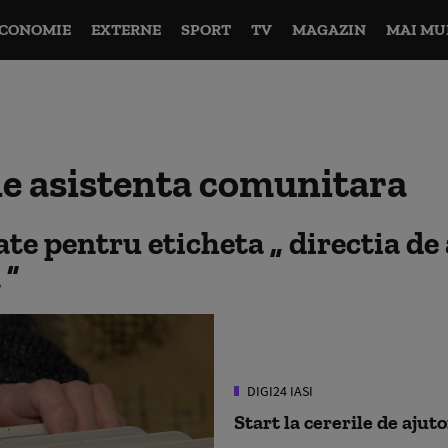
CONOMIE
EXTERNE
SPORT
TV
MAGAZIN
MAI MU
de asistenta comunitara
tate pentru eticheta
directia de
a
DIGI24 IASI
Start la cererile de ajut