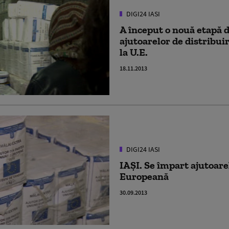
DIGI24 IASI
A început o nouă etapă d
ajutoarelor de distribuir
la U.E.
18.11.2013
DIGI24 IASI
IAȘI. Se împart ajutoare
Europeană
30.09.2013