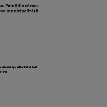
e. Familiile sărace
tea municipalităţii
 bancă și cereau de
zire