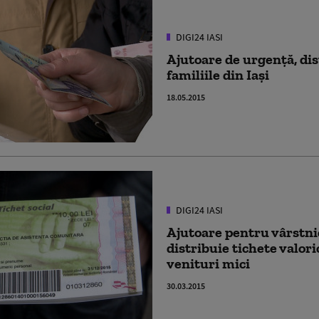
DIGI24 IASI
Ajutoare de urgenţă, di
familiile din Iaşi
18.05.2015
DIGI24 IASI
Ajutoare pentru vârstnic
distribuie tichete valor
venituri mici
30.03.2015