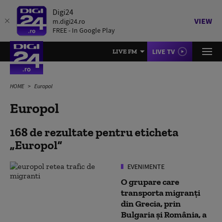
Digi24
VIEW
m.digi24.ro
FREE - In Google Play
LIVE TV
LIVE FM
HOME
Europol
Europol
168 de rezultate pentru eticheta
Europol
EVENIMENTE
O grupare care
transporta migranţi
din Grecia, prin
Bulgaria şi România, a