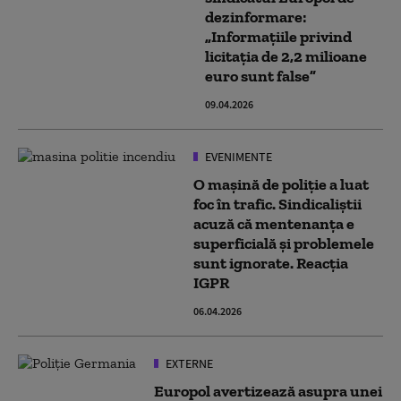
dezinformare:
„Informațiile privind
licitația de 2,2 milioane
euro sunt false”
09.04.2026
EVENIMENTE
O maşină de poliţie a luat
foc în trafic. Sindicaliștii
acuză că mentenanța e
superficială și problemele
sunt ignorate. Reacția
IGPR
06.04.2026
EXTERNE
Europol avertizează asupra unei