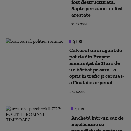
fost destructurată.
Șapte persoane au fost
arestate
21.07.2026
ȘTIRI
Calvarul unui agent de
poliție din Brașov:
amenințat de 11 ani de
un bărbat pe care l-a
oprit în trafic și căruia i-
a făcut dosar penal
17.07.2026
ȘTIRI
Anchetă într-un caz de
înșelăciune cu
prejudiciu de peste un