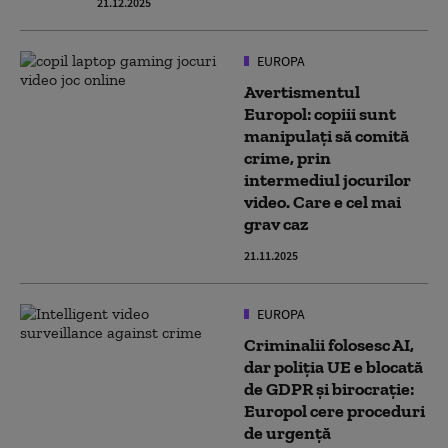
21.12.2025
EUROPA
Avertismentul
Europol: copiii sunt
manipulați să comită
crime, prin
intermediul jocurilor
video. Care e cel mai
grav caz
21.11.2025
EUROPA
Criminalii folosesc AI,
dar poliția UE e blocată
de GDPR și birocrație:
Europol cere proceduri
de urgență