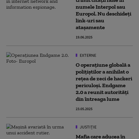
trimit citaţii false în
numele Interpol sau
Europol. Nu deschideţi
link-uri sau
ataşamente
19.06.2025
EXTERNE
O operațiune globală a
polițiștilor a anihilat o
rețea de zeci de hackeri
periculoși. Endgame
2.0 a reunit autorități
din întreaga lume
23.05.2025
JUSTIȚIE
Mafia care aducea în