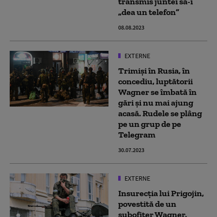
transmis juntei să-i
„dea un telefon”
08.08.2023
EXTERNE
Trimiși în Rusia, în
concediu, luptătorii
Wagner se îmbată în
gări și nu mai ajung
acasă. Rudele se plâng
pe un grup de pe
Telegram
30.07.2023
EXTERNE
Insurecția lui Prigojin,
povestită de un
subofițer Wagner.