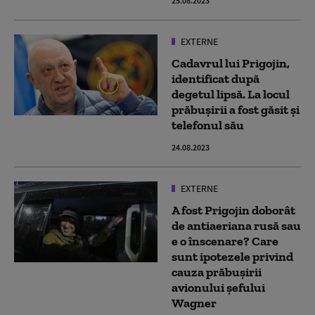
25.08.2023
EXTERNE
Cadavrul lui Prigojin,
identificat după
degetul lipsă. La locul
prăbușirii a fost găsit și
telefonul său
24.08.2023
EXTERNE
A fost Prigojin doborât
de antiaeriana rusă sau
e o înscenare? Care
sunt ipotezele privind
cauza prăbușirii
avionului șefului
Wagner