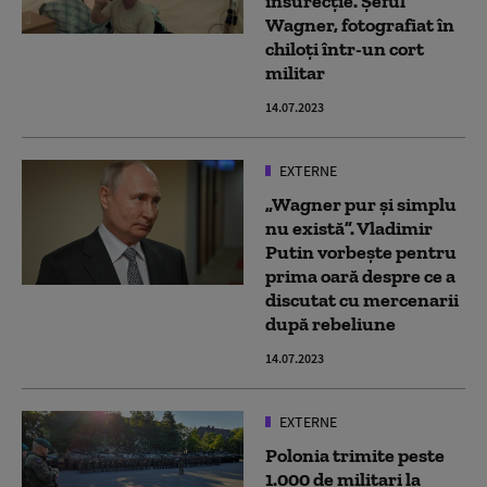
insurecție. Șeful
Wagner, fotografiat în
chiloți într-un cort
militar
14.07.2023
EXTERNE
„Wagner pur și simplu
nu există”. Vladimir
Putin vorbește pentru
prima oară despre ce a
discutat cu mercenarii
după rebeliune
14.07.2023
EXTERNE
Polonia trimite peste
1.000 de militari la