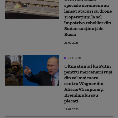
speciale ucrainene au
lansat atacuri cu drone
și operațiuni la sol
împotriva rebelilor din
Sudan susținuți de
Rusia
21.09.2023
EXTERNE
Ultimatumul lui Putin
pentru mercenarii ruși
din cel mai mare
centru Wagner din
Africa: Vă supuneți
Kremlinului sau
plecați
19.09.2023