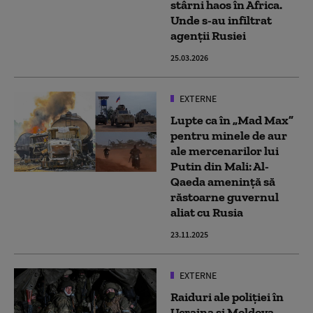
stârni haos în Africa.
Unde s-au infiltrat
agenții Rusiei
25.03.2026
EXTERNE
Lupte ca în „Mad Max”
pentru minele de aur
ale mercenarilor lui
Putin din Mali: Al-
Qaeda amenință să
răstoarne guvernul
aliat cu Rusia
23.11.2025
EXTERNE
Raiduri ale poliției în
Ucraina și Moldova,