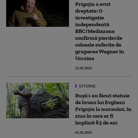
Prigojin a avut
dreptate: O
investigație
independentă
BBC/Mediazona
confirmă pierderile
colosale suferite de
gruparea Wagner în
Ucraina
12.06.2024
EXTERNE
Rușii i-au făcut statuie
de bronz lui Evgheni
Prigojin la mormânt, în
ziua în care ar fi
împlinit 63 de ani
01.06.2024