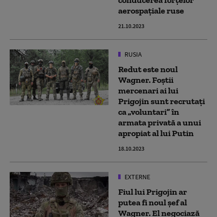
conducerea forțelor
aerospațiale ruse
21.10.2023
RUSIA
Redut este noul
Wagner. Foștii
mercenari ai lui
Prigojin sunt recrutați
ca „voluntari” în
armata privată a unui
apropiat al lui Putin
18.10.2023
EXTERNE
Fiul lui Prigojin ar
putea fi noul șef al
Wagner. El negociază