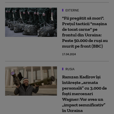
EXTERNE
"Fii pregătit să mori".
Prețul tacticii "mașina
de tocat carne" pe
frontul din Ucraina:
Peste 50.000 de ruși au
murit pe front (BBC)
17.04.2024
RUSIA
Ramzan Kadîrov își
întărește „armata
personală” cu 3.000 de
foști mercenari
Wagner: Vor avea un
„impact semnificativ”
în Ucraina