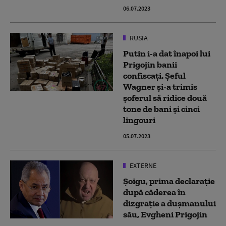
06.07.2023
RUSIA
Putin i-a dat înapoi lui
Prigojin banii
confiscați. Șeful
Wagner și-a trimis
șoferul să ridice două
tone de bani și cinci
lingouri
05.07.2023
EXTERNE
Șoigu, prima declarație
după căderea în
dizgrație a dușmanului
său, Evgheni Prigojin