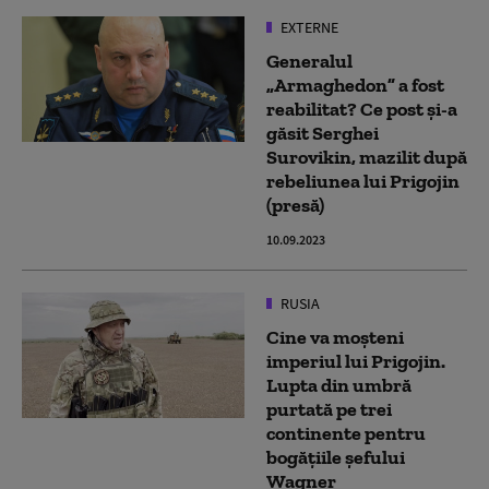
EXTERNE
Generalul
„Armaghedon” a fost
reabilitat? Ce post și-a
găsit Serghei
Surovikin, mazilit după
rebeliunea lui Prigojin
(presă)
10.09.2023
RUSIA
Cine va moșteni
imperiul lui Prigojin.
Lupta din umbră
purtată pe trei
continente pentru
bogățiile șefului
Wagner