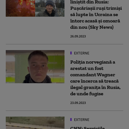
liniștit din Rusia:
Pușcăriașii ruși trimiși
să lupte în Ucraina se
întorc acasă și omoară
din nou (Sky News)
26.09.2023
EXTERNE
Poliţia norvegiană a
arestat un fost
comandant Wagner
care încerca să treacă
ilegal graniţa în Rusia,
de unde fugise
23.09.2023
EXTERNE
CNN: Serviciile