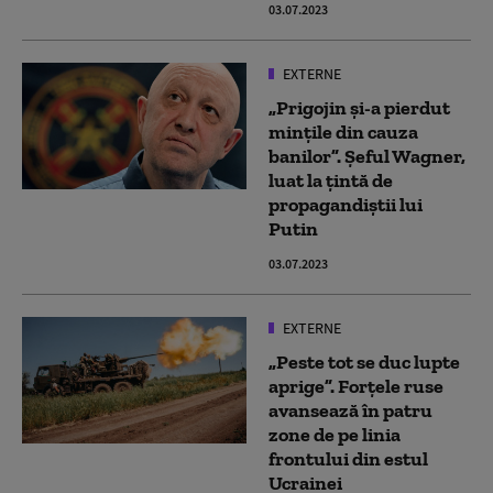
03.07.2023
EXTERNE
„Prigojin şi-a pierdut
minţile din cauza
banilor”. Șeful Wagner,
luat la țintă de
propagandiștii lui
Putin
03.07.2023
EXTERNE
„Peste tot se duc lupte
aprige”. Forţele ruse
avansează în patru
zone de pe linia
frontului din estul
Ucrainei