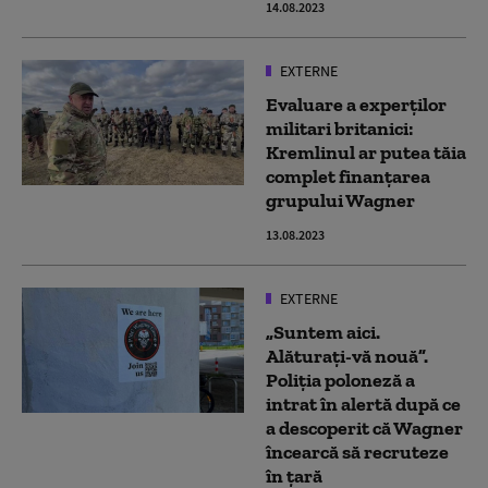
14.08.2023
EXTERNE
Evaluare a experților
militari britanici:
Kremlinul ar putea tăia
complet finanțarea
grupului Wagner
13.08.2023
EXTERNE
„Suntem aici.
Alăturaţi-vă nouă”.
Poliția poloneză a
intrat în alertă după ce
a descoperit că Wagner
încearcă să recruteze
în țară