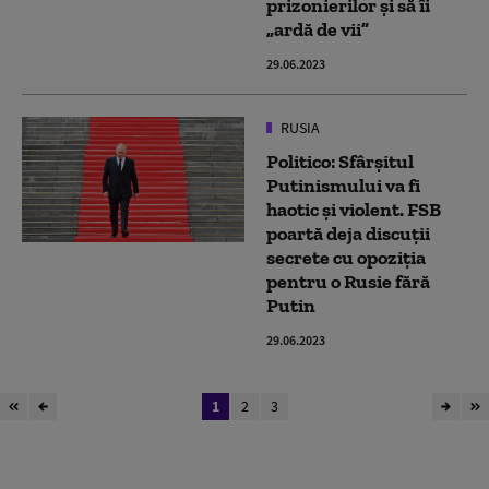
prizonierilor și să îi
„ardă de vii”
29.06.2023
RUSIA
Politico: Sfârșitul
Putinismului va fi
haotic și violent. FSB
poartă deja discuții
secrete cu opoziția
pentru o Rusie fără
Putin
29.06.2023
1
2
3