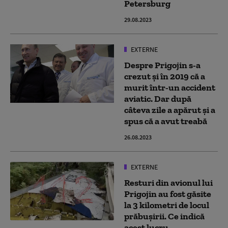
Petersburg
29.08.2023
EXTERNE
Despre Prigojin s-a
crezut și în 2019 că a
murit într-un accident
aviatic. Dar după
câteva zile a apărut și a
spus că a avut treabă
26.08.2023
EXTERNE
Resturi din avionul lui
Prigojin au fost găsite
la 3 kilometri de locul
prăbușirii. Ce indică
acest lucru