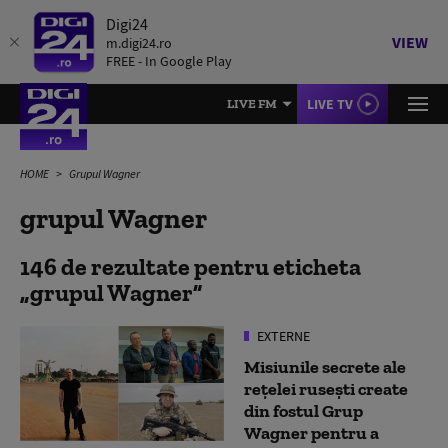
Digi24
VIEW
m.digi24.ro
FREE - In Google Play
LIVE TV
LIVE FM
HOME
Grupul Wagner
grupul Wagner
146 de rezultate pentru eticheta
grupul Wagner
EXTERNE
Misiunile secrete ale
rețelei rusești create
din fostul Grup
Wagner pentru a