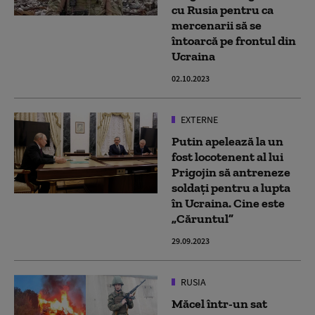
cu Rusia pentru ca
mercenarii să se
întoarcă pe frontul din
Ucraina
02.10.2023
EXTERNE
Putin apelează la un
fost locotenent al lui
Prigojin să antreneze
soldați pentru a lupta
în Ucraina. Cine este
„Căruntul”
29.09.2023
RUSIA
Măcel într-un sat