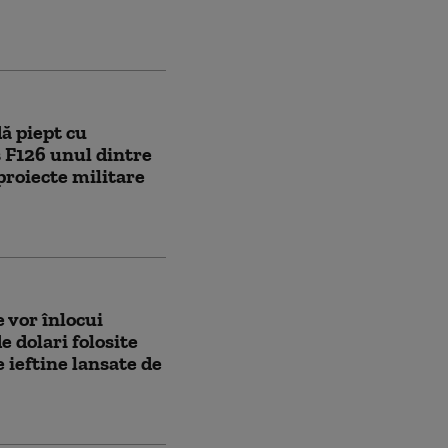
ă piept cu
s F126 unul dintre
proiecte militare
 vor înlocui
e dolari folosite
 ieftine lansate de