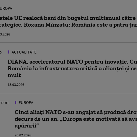
UROPA
atele UE realocă bani din bugetul multianual către
rategice. Roxana Mînzatu: România este a patra țar
03.2026
ACTUALITATE
DIANA, acceleratorul NATO pentru inovație. C
România la infrastructura critică a alianței și c
mult
13.03.2026
EUROPA
Cinci aliați NATO s-au angajat să producă dro
decurs de un an. „Europa este motivată să a
apărării”
20.02.2026