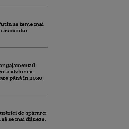
 Putin se teme mai
 războiului
 angajamentul
nta viziunea
are până în 2030
ustriei de apărare:
 să se mai dilueze.