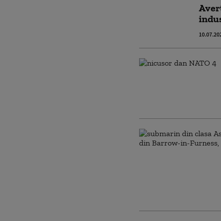
Avert
indus
10.07.20