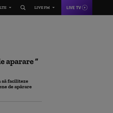
LIVE TV
LTE
LIVE FM
de aparare
să faciliteze
ene de apărare