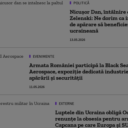
POLITICĂ
Nicuşor Dan, întâlnire
Zelenski: Ne dorim ca 
de apărare să beneficie
ucraineană
13.05.2026
EVENIMENTE
Armata României participă la Black Se
Aerospace, expoziție dedicată industrie
apărării și securităţii
11.05.2026
EXTERNE
Luptele din Ucraina obligă O
renunțe la obsesia pentru ar
Capcana pe care Europa și SU