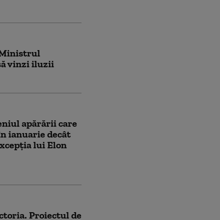
 Ministrul
 vinzi iluzii
iul apărării care
în ianuarie decât
excepția lui Elon
ctoria. Proiectul de