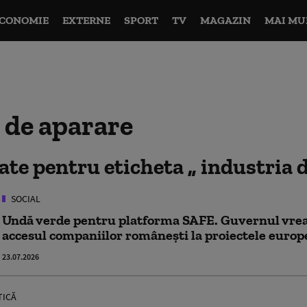
CONOMIE
EXTERNE
SPORT
TV
MAGAZIN
MAI MU
 de aparare
tate pentru eticheta
industria 
SOCIAL
Undă verde pentru platforma SAFE. Guvernul vrea 
accesul companiilor românești la proiectele europ
23.07.2026
TICĂ