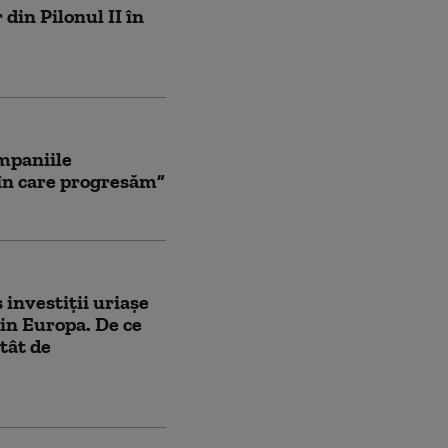
din Pilonul II în
mpaniile
 în care progresăm”
 investiții uriașe
din Europa. De ce
atât de