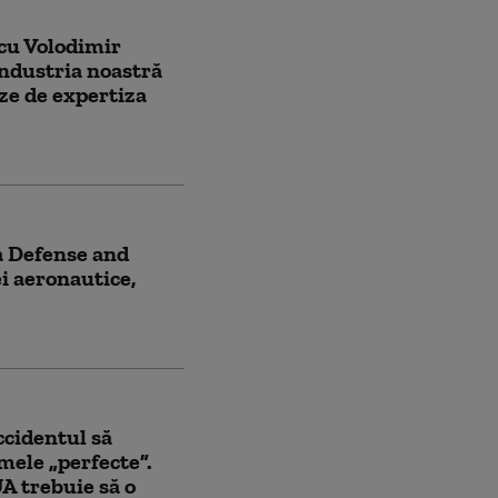
 cu Volodimir
industria noastră
ze de expertiza
a Defense and
i aeronautice,
ccidentul să
mele „perfecte”.
A trebuie să o