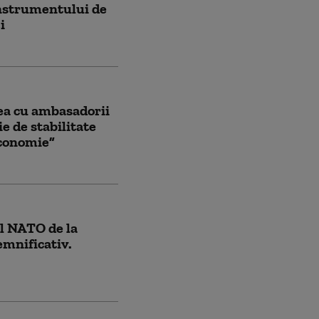
nstrumentului de
i
nea cu ambasadorii
e de stabilitate
 economie”
l NATO de la
mnificativ.