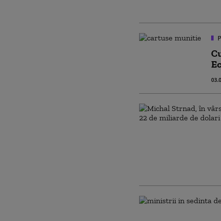
P
Cu
Ec
03.