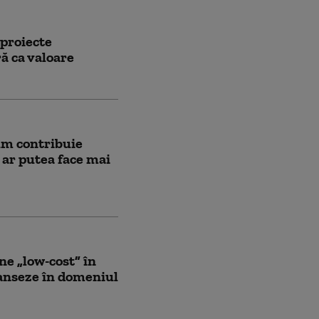
 proiecte
ă ca valoare
um contribuie
e ar putea face mai
ne „low-cost” în
vanseze în domeniul