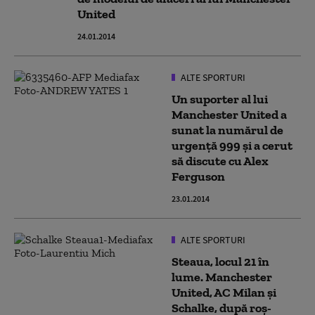
United
24.01.2014
ALTE SPORTURI
Un suporter al lui
Manchester United a
sunat la numărul de
urgenţă 999 şi a cerut
să discute cu Alex
Ferguson
23.01.2014
ALTE SPORTURI
Steaua, locul 21 în
lume. Manchester
United, AC Milan și
Schalke, după roș-