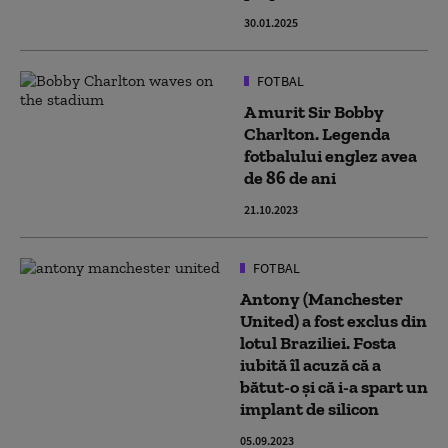
30.01.2025
FOTBAL
A murit Sir Bobby
Charlton. Legenda
fotbalului englez avea
de 86 de ani
21.10.2023
FOTBAL
Antony (Manchester
United) a fost exclus din
lotul Braziliei. Fosta
iubită îl acuză că a
bătut-o și că i-a spart un
implant de silicon
05.09.2023