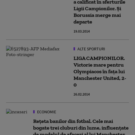
a calificat în sferturile
Ligii Campionilor. Și
Borussia merge mai
departe
19.03.2014
ALTE SPORTURI
LIGA CAMPIONILOR.
Victorie mare pentru
Olympiacos în fața lui
Manchester United, 2-
0
26.02.2014
ECONOMIE
Rețeta banilor din fotbal. Cele mai
bogate trei cluburi din lume, influențate
de modelul de afaceri al lui Manchester