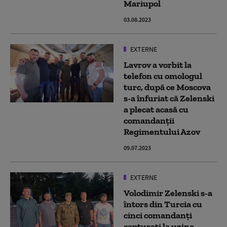
Mariupol
03.08.2023
EXTERNE
Lavrov a vorbit la
telefon cu omologul
turc, după ce Moscova
s-a înfuriat că Zelenski
a plecat acasă cu
comandanții
Regimentului Azov
09.07.2023
EXTERNE
Volodimir Zelenski s-a
întors din Turcia cu
cinci comandanți
capturați la uzina