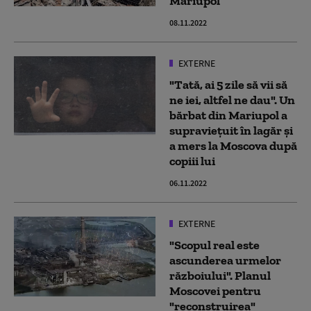
Mariupol
08.11.2022
EXTERNE
"Tată, ai 5 zile să vii să
ne iei, altfel ne dau". Un
bărbat din Mariupol a
supraviețuit în lagăr și
a mers la Moscova după
copiii lui
06.11.2022
EXTERNE
"Scopul real este
ascunderea urmelor
războiului". Planul
Moscovei pentru
"reconstruirea"