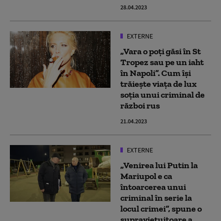
28.04.2023
EXTERNE
„Vara o poți găsi în St
Tropez sau pe un iaht
în Napoli”. Cum își
trăiește viața de lux
soția unui criminal de
război rus
21.04.2023
EXTERNE
„Venirea lui Putin la
Mariupol e ca
întoarcerea unui
criminal în serie la
locul crimei”, spune o
supraviețuitoare a