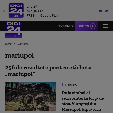
Digi24
VIEW
m.digi24.ro
FREE - In Google Play
LIVE TV
LIVE FM
HOME
Mariupol
mariupol
256 de rezultate pentru eticheta
mariupol
EUROPA
De la simbol al
rezistenței la forță de
atac. Alungați din
Mariupol, luptătorii