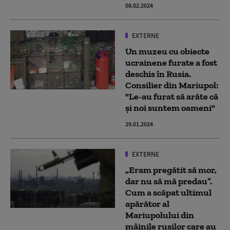
08.02.2024
EXTERNE
Un muzeu cu obiecte
ucrainene furate a fost
deschis în Rusia.
Consilier din Mariupol:
"Le-au furat să arăte că
şi noi suntem oameni"
29.01.2024
EXTERNE
„Eram pregătit să mor,
dar nu să mă predau”.
Cum a scăpat ultimul
apărător al
Mariupolului din
mâinile rușilor care au