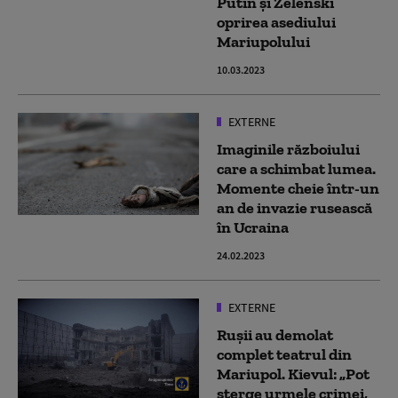
Putin și Zelenski
oprirea asediului
Mariupolului
10.03.2023
EXTERNE
Imaginile războiului
care a schimbat lumea.
Momente cheie într-un
an de invazie rusească
în Ucraina
24.02.2023
EXTERNE
Rușii au demolat
complet teatrul din
Mariupol. Kievul: „Pot
șterge urmele crimei,