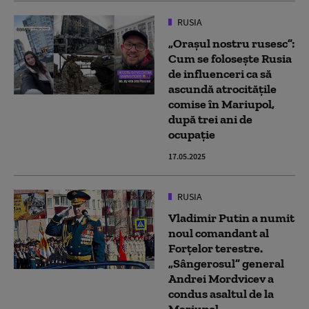
RUSIA
„Orașul nostru rusesc”:
Cum se folosește Rusia
de influenceri ca să
ascundă atrocitățile
comise în Mariupol,
după trei ani de
ocupație
17.05.2025
RUSIA
Vladimir Putin a numit
noul comandant al
Forțelor terestre.
„Sângerosul” general
Andrei Mordvicev a
condus asaltul de la