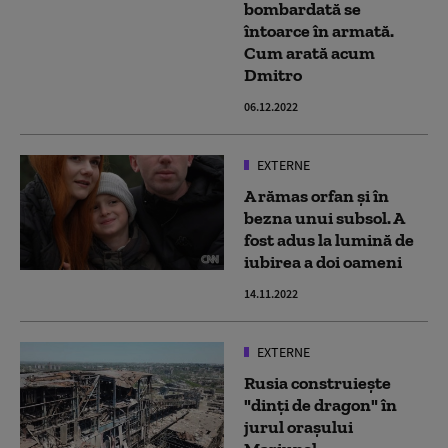
bombardată se
întoarce în armată.
Cum arată acum
Dmitro
06.12.2022
EXTERNE
A rămas orfan și în
bezna unui subsol. A
fost adus la lumină de
iubirea a doi oameni
14.11.2022
EXTERNE
Rusia construiește
"dinți de dragon" în
jurul orașului