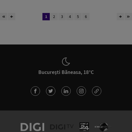
1
2
3
4
5
6
București Băneasa, 18°C