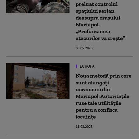
preluat controlul
spațiului aerian
deasupra orașului
Mariupol.
„Profunzimea
atacurilor va crește”
08.05.2026
EUROPA
Noua metodă prin care
sunt alungați
ucrainenii din
Mariupol: Autoritățile
ruse taie utilitățile
pentru a confisca
locuințe
11.03.2026