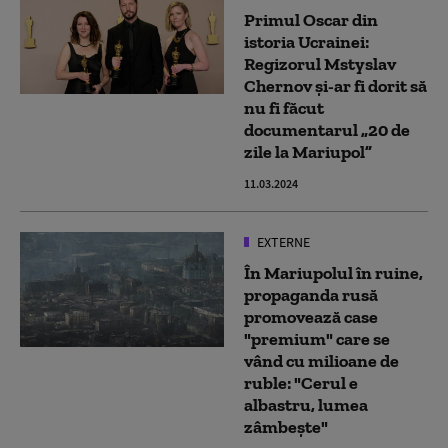
Primul Oscar din
istoria Ucrainei:
Regizorul Mstyslav
Chernov și-ar fi dorit să
nu fi făcut
documentarul „20 de
zile la Mariupol”
11.03.2024
EXTERNE
În Mariupolul în ruine,
propaganda rusă
promovează case
"premium" care se
vând cu milioane de
ruble: "Cerul e
albastru, lumea
zâmbește"