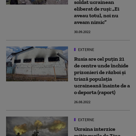
soldat ucrainean
eliberat de ruși: „Ei
aveau totul, noi nu
aveam nimic”
30.09.2022
EXTERNE
Rusia are cel puțin 21
de centre unde închide
prizonieri de război și
triază populația
ucraineană înainte de a
o deporta (raport)
26.08.2022
EXTERNE
Ucraina interzice
mitingurile de Ziua