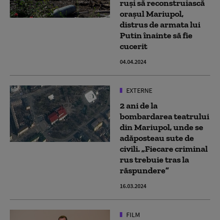
ruși să reconstruiască
orașul Mariupol,
distrus de armata lui
Putin înainte să fie
cucerit
04.04.2024
EXTERNE
2 ani de la
bombardarea teatrului
din Mariupol, unde se
adăposteau sute de
civili. „Fiecare criminal
rus trebuie tras la
răspundere”
16.03.2024
FILM