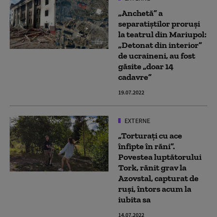
„Anchetă” a
separatiștilor proruși
la teatrul din Mariupol:
„Detonat din interior”
de ucraineni, au fost
găsite „doar 14
cadavre”
19.07.2022
EXTERNE
„Torturați cu ace
înfipte în răni”.
Povestea luptătorului
Tork, rănit grav la
Azovstal, capturat de
ruși, întors acum la
iubita sa
14.07.2022