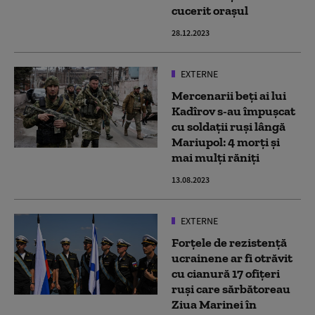
cucerit orașul
28.12.2023
EXTERNE
Mercenarii beți ai lui
Kadîrov s-au împușcat
cu soldații ruși lângă
Mariupol: 4 morți și
mai mulți răniți
13.08.2023
EXTERNE
Forțele de rezistență
ucrainene ar fi otrăvit
cu cianură 17 ofițeri
ruși care sărbătoreau
Ziua Marinei în