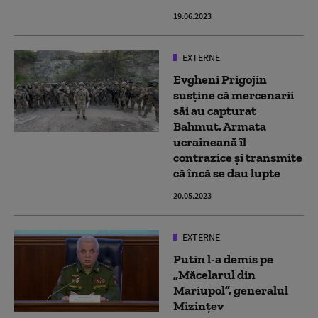
19.06.2023
EXTERNE
Evgheni Prigojin
susține că mercenarii
săi au capturat
Bahmut. Armata
ucraineană îl
contrazice și transmite
că încă se dau lupte
20.05.2023
EXTERNE
Putin l-a demis pe
„Măcelarul din
Mariupol”, generalul
Mizințev