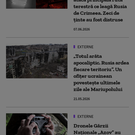
terestră ce leagă Rusia
de Crimeea. Zeci de
ținte au fost distruse
07.06.2026
EXTERNE
„Totul arăta
apocaliptic. Rusia ardea
fiecare teritoriu”. Un
ofițer ucrainean
povestește ultimele
zile ale Mariupolului
21.05.2026
EXTERNE
Dronele Gărzii
Naționale „Azov” au