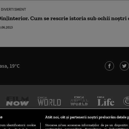
DIVERTISMENT
in|interior. Cum se rescrie istoria sub ochii noştri 
3.06.2013
asa, 19°C
le
Atât noi, cât și partenerii noștri prelucrăm datele p
cum identificatorii cookie
Stocarea și/sau accesarea informațiilor de pe un dispozitiv. 
conținutului personalizat. Dezvoltarea și îmbunătățire