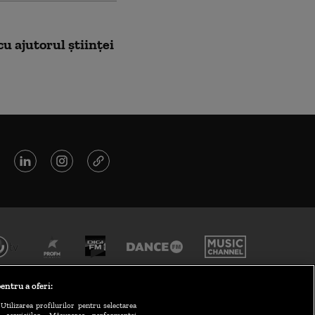
cu ajutorul ştiinţei
entru a oferi:
Utilizarea profilurilor pentru selectarea
a serviciilor. Măsurarea performanței