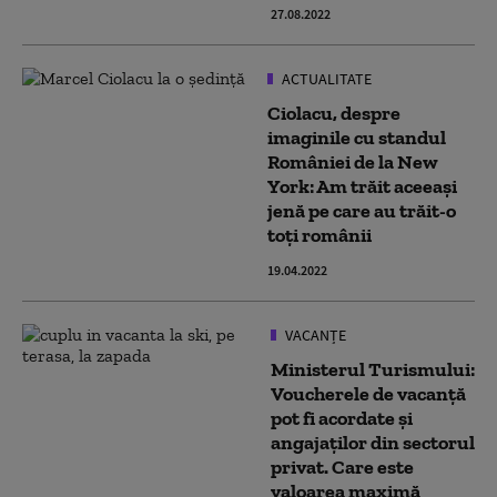
27.08.2022
ACTUALITATE
Ciolacu, despre
imaginile cu standul
României de la New
York: Am trăit aceeaşi
jenă pe care au trăit-o
toţi românii
19.04.2022
VACANȚE
Ministerul Turismului:
Voucherele de vacanţă
pot fi acordate şi
angajaţilor din sectorul
privat. Care este
valoarea maximă