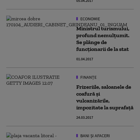
05.04.2017
ECONOMIE
Ministrul turismului,
profund nemulțumit.
Se plânge de
funcționarii de la stat
01.04.2017
FINANȚE
Frizeriile, saloanele de
coafură și
vulcanizările,
impozitate la suprafață
24.03.2017
BANI ȘI AFACERI