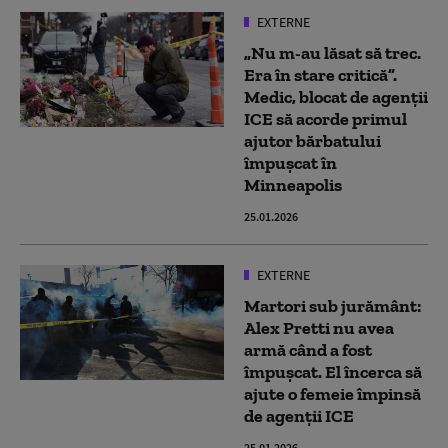
EXTERNE
„Nu m-au lăsat să trec.
Era în stare critică”.
Medic, blocat de agenții
ICE să acorde primul
ajutor bărbatului
împușcat în
Minneapolis
25.01.2026
EXTERNE
Martori sub jurământ:
Alex Pretti nu avea
armă când a fost
împușcat. El încerca să
ajute o femeie împinsă
de agenții ICE
25.01.2026