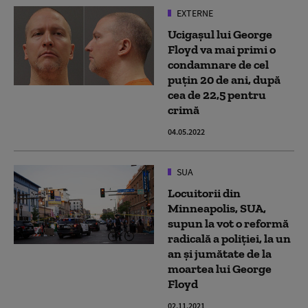
EXTERNE
Ucigașul lui George
Floyd va mai primi o
condamnare de cel
puțin 20 de ani, după
cea de 22,5 pentru
crimă
04.05.2022
SUA
Locuitorii din
Minneapolis, SUA,
supun la vot o reformă
radicală a poliţiei, la un
an și jumătate de la
moartea lui George
Floyd
02.11.2021