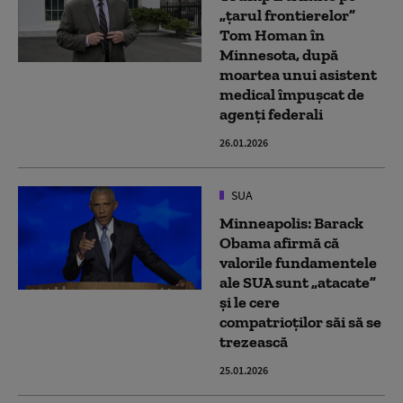
„țarul frontierelor”
Tom Homan în
Minnesota, după
moartea unui asistent
medical împușcat de
agenți federali
26.01.2026
SUA
Minneapolis: Barack
Obama afirmă că
valorile fundamentele
ale SUA sunt „atacate”
şi le cere
compatrioţilor săi să se
trezească
25.01.2026