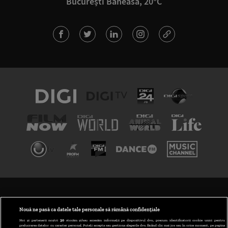
București Băneasa, 20°C
TERMENI ȘI CONDIȚII
POLITICA DE CONFIDENȚIALITATE
Nouă ne pasă ca datele tale personale să rămână confidențiale
Noi și partenerii noștri
30
stocăm și/sau accesăm informații pe dispozitivul dvs., precum identificatorii cookie unici pentru
prelucrarea datelor cu caracter personal. Puteți accepta sau gestiona alegerile dvs. făcând clic mai jos sau în orice moment, pe pagina