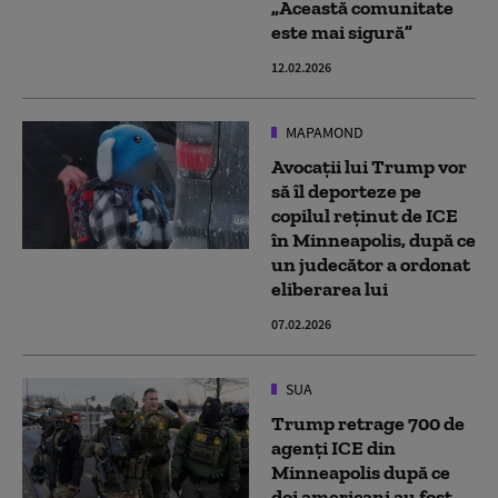
„Această comunitate
este mai sigură”
12.02.2026
MAPAMOND
Avocații lui Trump vor
să îl deporteze pe
copilul reținut de ICE
în Minneapolis, după ce
un judecător a ordonat
eliberarea lui
07.02.2026
SUA
Trump retrage 700 de
agenți ICE din
Minneapolis după ce
doi americani au fost