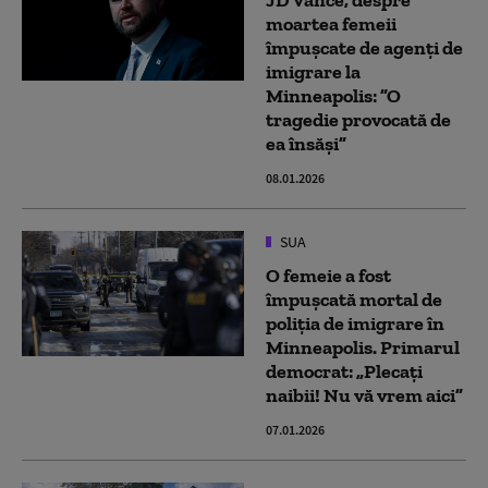
JD Vance, despre
moartea femeii
împuşcate de agenţi de
imigrare la
Minneapolis: ”O
tragedie provocată de
ea însăşi”
08.01.2026
SUA
O femeie a fost
împuşcată mortal de
poliţia de imigrare în
Minneapolis. Primarul
democrat: „Plecaţi
naibii! Nu vă vrem aici”
07.01.2026