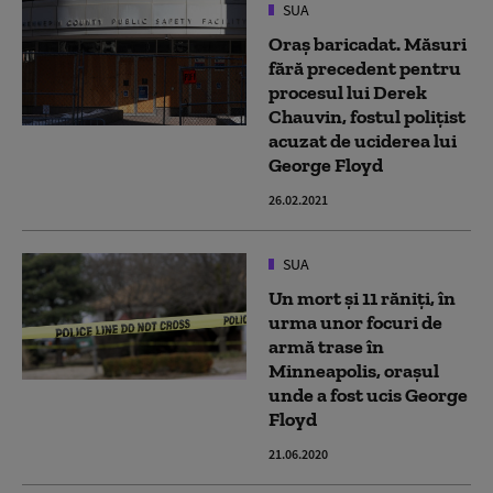
SUA
Oraș baricadat. Măsuri
fără precedent pentru
procesul lui Derek
Chauvin, fostul polițist
acuzat de uciderea lui
George Floyd
26.02.2021
SUA
Un mort și 11 răniți, în
urma unor focuri de
armă trase în
Minneapolis, orașul
unde a fost ucis George
Floyd
21.06.2020