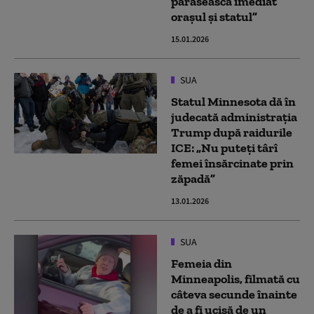
părăsească imediat
orașul și statul”
15.01.2026
SUA
Statul Minnesota dă în
judecată administrația
Trump după raidurile
ICE: „Nu puteţi târî
femei însărcinate prin
zăpadă”
13.01.2026
SUA
Femeia din
Minneapolis, filmată cu
câteva secunde înainte
de a fi ucisă de un