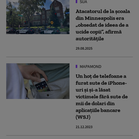
SUA
Atacatorul de la şcoala
din Minneapolis era
„obsedat de ideea de a
ucide copii”, afirmă
autorităţile
29.08.2025
MAPAMOND
Un hoț de telefoane a
furat sute de iPhone-
uri și și-a lăsat
victimele fără sute de
mii de dolari din
aplicațiile bancare
(WSJ)
21.12.2023