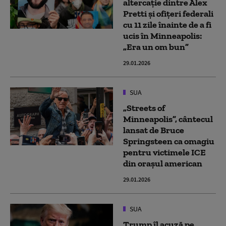
altercație dintre Alex
Pretti și ofițeri federali
cu 11 zile înainte de a fi
ucis în Minneapolis:
„Era un om bun”
29.01.2026
SUA
„Streets of
Minneapolis”, cântecul
lansat de Bruce
Springsteen ca omagiu
pentru victimele ICE
din orașul american
29.01.2026
SUA
Trump îl acuză pe