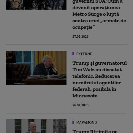
guvernul SUA: Cum a
devenit operațiunea
Metro Surge o luptă
contra unei „armate de
ocupație”
27.01.2026
EXTERNE
Trump și guvernatorul
Tim Walz au discutat
telefonic. Reducerea
numărului agenților
federali, posibilă în
Minnesota
26.01.2026
MAPAMOND
Trump îl trimite pe