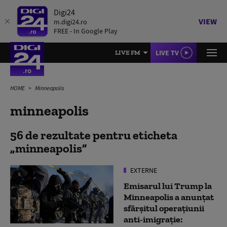
Digi24
VIEW
m.digi24.ro
FREE - In Google Play
LIVE TV
LIVE FM
HOME
Minneapolis
minneapolis
56 de rezultate pentru eticheta
minneapolis
EXTERNE
Emisarul lui Trump la
Minneapolis a anunțat
sfârșitul operațiunii
anti-imigraţie: