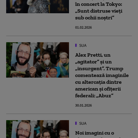
în concert la Tokyo:
„Sunt distruse vieţi
sub ochii noştri”
01.02.2026
SUA
Alex Pretti, un
„agitator” și un
„insurgent”. Trump
comentează imaginile
cu altercația dintre
american și ofițerii
federali: „Abuz”
30.01.2026
SUA
Noi imagini cu o