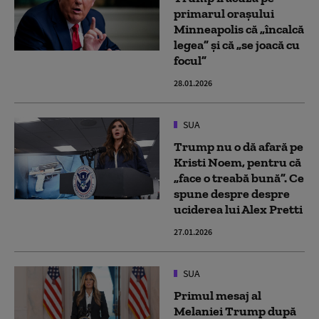
primarul oraşului
Minneapolis că „încalcă
legea” şi că „se joacă cu
focul”
28.01.2026
SUA
Trump nu o dă afară pe
Kristi Noem, pentru că
„face o treabă bună”. Ce
spune despre despre
uciderea lui Alex Pretti
27.01.2026
SUA
Primul mesaj al
Melaniei Trump după