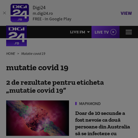
Digi24
VIEW
m.digi24.ro
FREE - In Google Play
LIVE TV
LIVE FM
HOME
Mutatie covid 19
mutatie covid 19
2 de rezultate pentru eticheta
mutatie covid 19
MAPAMOND
Doar de 10 secunde a
fost nevoie ca două
persoane din Australia
să se infecteze cu