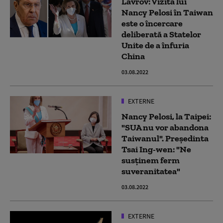
Lavrov: Vizita lui
Nancy Pelosi în Taiwan
este o încercare
deliberată a Statelor
Unite de a înfuria
China
03.08.2022
EXTERNE
Nancy Pelosi, la Taipei:
"SUA nu vor abandona
Taiwanul". Președinta
Tsai Ing-wen: "Ne
susținem ferm
suveranitatea"
03.08.2022
EXTERNE