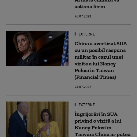
acţiona ferm
26.07.2022
EXTERNE
China a avertizat SUA
cu un posibil răspuns
militar în cazul unei
vizite a lui Nancy
Pelosi în Taiwan
(Financial Times)
24.07.2022
EXTERNE
Îngrijorări în SUA
privind o vizită a lui
Nancy Pelosi în
Taiwan: China ar putea