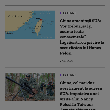
EXTERNE
China amenință SUA:
Vor trebui „să îşi
asume toate
consecinţele”.
Îngrijorări cu privire la
securitatea lui Nancy
Pelosi
27.07.2022
EXTERNE
China, cel mai dur
avertisment la adresa
SUA, împotriva unei
vizite a lui Nancy
Pelosi în Taiwan:
Armata chineză va