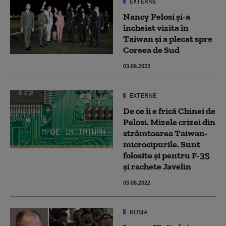
EXTERNE
Nancy Pelosi și-a
încheiat vizita în
Taiwan și a plecat spre
Coreea de Sud
03.08.2022
EXTERNE
De ce îi e frică Chinei de
Pelosi. Mizele crizei din
strâmtoarea Taiwan-
microcipurile. Sunt
folosite și pentru F-35
și rachete Javelin
03.08.2022
RUSIA