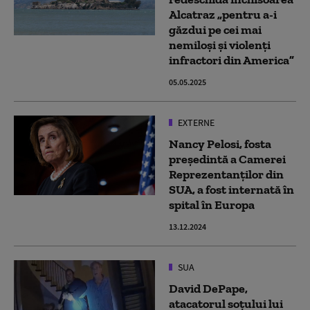
Alcatraz „pentru a-i
găzdui pe cei mai
nemiloși și violenți
infractori din America”
05.05.2025
EXTERNE
Nancy Pelosi, fosta
preşedintă a Camerei
Reprezentanţilor din
SUA, a fost internată în
spital în Europa
13.12.2024
SUA
David DePape,
atacatorul soțului lui