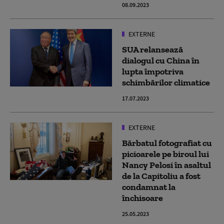
08.09.2023
EXTERNE
SUA relansează
dialogul cu China în
lupta împotriva
schimbărilor climatice
17.07.2023
EXTERNE
Bărbatul fotografiat cu
picioarele pe biroul lui
Nancy Pelosi în asaltul
de la Capitoliu a fost
condamnat la
închisoare
25.05.2023