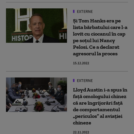
EXTERNE
Și Tom Hanks era pe
lista bărbatului care l-a
lovit cu ciocanul în cap
pe soțul lui Nancy
Pelosi. Ce a declarat
agresorul la proces
15.12.2022
EXTERNE
Lloyd Austin i-a spus în
față omologului chinez
că are îngrijorări față
de comportamentul
„periculos” al aviației
chineze
22.11.2022