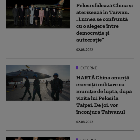
Pelosi sfidează China și
aterizează în Taiwan.
„Lumea se confruntă
cu o alegere între
democrație și
autocrație”
02.08.2022
EXTERNE
HARTĂ China anunță
exerciții militare cu
muniție de luptă, după
vizita lui Pelosi la
Taipei. De joi, vor
înconjura Taiwanul
02.08.2022