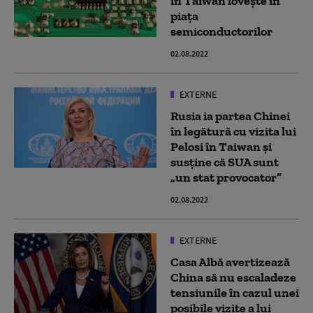
în Taiwan lovește în
piața
semiconductorilor
02.08.2022
EXTERNE
Rusia ia partea Chinei
în legătură cu vizita lui
Pelosi în Taiwan și
susține că SUA sunt
„un stat provocator”
02.08.2022
EXTERNE
Casa Albă avertizează
China să nu escaladeze
tensiunile în cazul unei
posibile vizite a lui