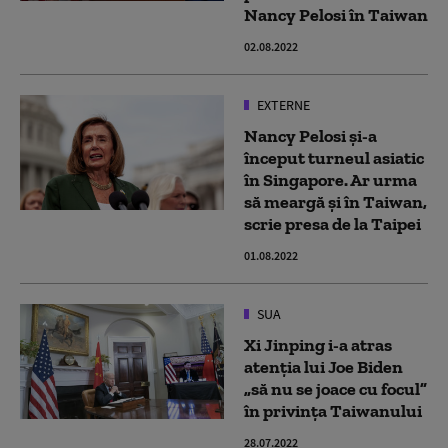
Nancy Pelosi în Taiwan
02.08.2022
EXTERNE
Nancy Pelosi și-a
început turneul asiatic
în Singapore. Ar urma
să meargă și în Taiwan,
scrie presa de la Taipei
01.08.2022
SUA
Xi Jinping i-a atras
atenţia lui Joe Biden
„să nu se joace cu focul”
în privinţa Taiwanului
28.07.2022