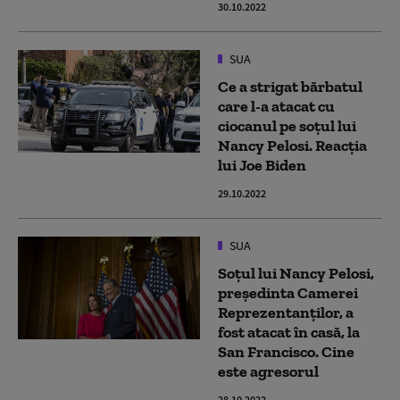
30.10.2022
SUA
Ce a strigat bărbatul
care l-a atacat cu
ciocanul pe soțul lui
Nancy Pelosi. Reacția
lui Joe Biden
29.10.2022
SUA
Soțul lui Nancy Pelosi,
președinta Camerei
Reprezentanților, a
fost atacat în casă, la
San Francisco. Cine
este agresorul
28.10.2022