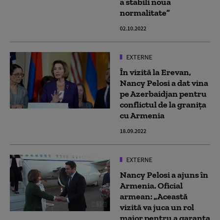
a stabili noua
normalitate”
02.10.2022
EXTERNE
În vizită la Erevan,
Nancy Pelosi a dat vina
pe Azerbaidjan pentru
conflictul de la granița
cu Armenia
18.09.2022
EXTERNE
Nancy Pelosi a ajuns în
Armenia. Oficial
armean: „Această
vizită va juca un rol
major pentru a garanta