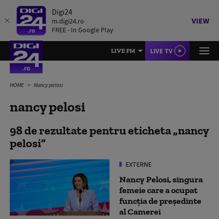
Digi24
VIEW
m.digi24.ro
FREE - In Google Play
LIVE TV
LIVE FM
HOME
Nancy pelosi
nancy pelosi
98 de rezultate pentru eticheta
nancy
pelosi
EXTERNE
Nancy Pelosi, singura
femeie care a ocupat
funcţia de preşedinte
al Camerei