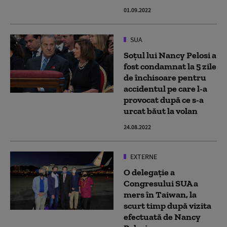
01.09.2022
SUA
Soțul lui Nancy Pelosi a
fost condamnat la 5 zile
de închisoare pentru
accidentul pe care l-a
provocat după ce s-a
urcat băut la volan
24.08.2022
EXTERNE
O delegație a
Congresului SUA a
mers în Taiwan, la
scurt timp după vizita
efectuată de Nancy