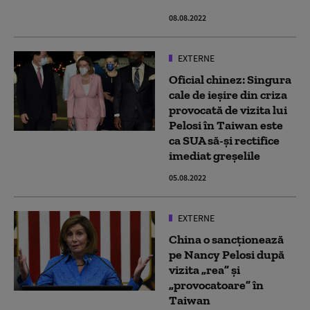
08.08.2022
EXTERNE
Oficial chinez: Singura
cale de ieșire din criza
provocată de vizita lui
Pelosi în Taiwan este
ca SUA să-și rectifice
imediat greșelile
05.08.2022
EXTERNE
China o sancționează
pe Nancy Pelosi după
vizita „rea” și
„provocatoare” în
Taiwan