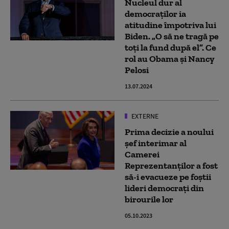
Nucleul dur al
democraților ia
atitudine împotriva lui
Biden. „O să ne tragă pe
toți la fund după el”. Ce
rol au Obama și Nancy
Pelosi
13.07.2024
EXTERNE
Prima decizie a noului
șef interimar al
Camerei
Reprezentanților a fost
să-i evacueze pe foștii
lideri democrați din
birourile lor
05.10.2023