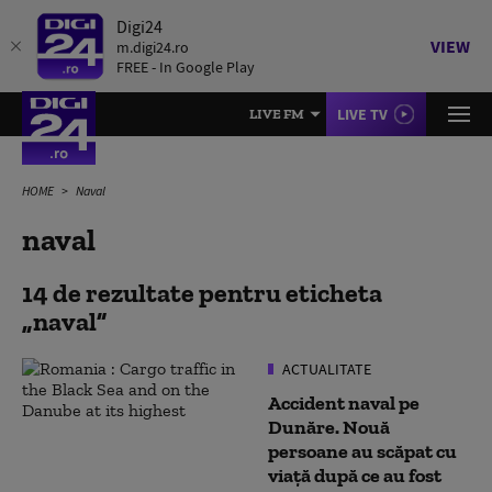
Digi24
VIEW
m.digi24.ro
FREE - In Google Play
LIVE TV
LIVE FM
HOME
Naval
naval
14 de rezultate pentru eticheta
naval
ACTUALITATE
Accident naval pe
Dunăre. Nouă
persoane au scăpat cu
viață după ce au fost