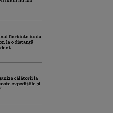
ii lumii nu fac
 mai fierbinte iunie
r, la o distanță
edent
niza călătorii la
oate expedițiile și
”