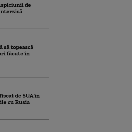
uspiciunii de
interzisă
ă să topească
ri făcute în
fiscat de SUA în
ile cu Rusia