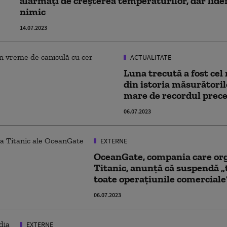
alarmați de creșterea temperaturilor, dar lider
nimic
14.07.2023
ACTUALITATE
Luna trecută a fost cel
din istoria măsurătorilo
mare de recordul prec
06.07.2023
EXTERNE
OceanGate, compania care orga
Titanic, anunță că suspendă „t
toate operațiunile comerciale
06.07.2023
EXTERNE