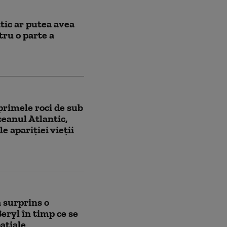
tic ar putea avea
tru o parte a
primele roci de sub
eanul Atlantic,
e apariției vieții
 surprins o
eryl în timp ce se
pațiale