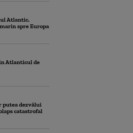
ul Atlantic.
bmarin spre Europa
n Atlanticul de
r putea dezvălui
olaps catastrofal