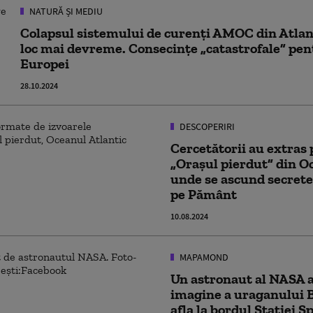
NATURĂ ȘI MEDIU
Colapsul sistemului de curenți AMOC din Atlan
loc mai devreme. Consecințe „catastrofale” pen
Europei
28.10.2024
DESCOPERIRI
Cercetătorii au extras 
„Orașul pierdut” din Oc
unde se ascund secretel
pe Pământ
10.08.2024
MAPAMOND
Un astronaut al NASA a
imagine a uraganului B
afla la bordul Stației S