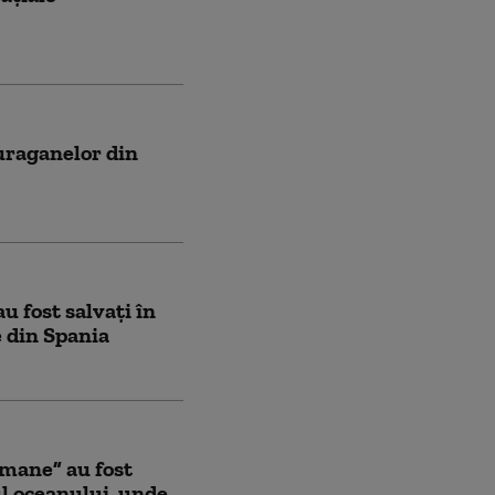
uraganelor din
u fost salvați în
e din Spania
mane” au fost
l oceanului, unde