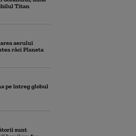
bilul Titan
area aerului
utea răci Planeta
ma pe întreg globul
ătorii sunt