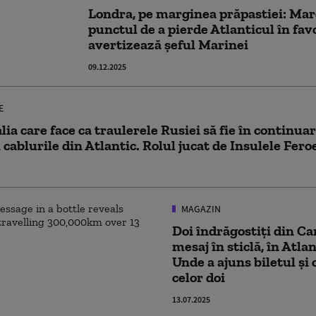
Londra, pe marginea prăpastiei: Mar
punctul de a pierde Atlanticul în fav
avertizează șeful Marinei
09.12.2025
E
ia care face ca traulerele Rusiei să fie în continu
cablurile din Atlantic. Rolul jucat de Insulele Fero
MAGAZIN
Doi îndrăgostiți din C
mesaj în sticlă, în Atla
Unde a ajuns biletul și
celor doi
13.07.2025