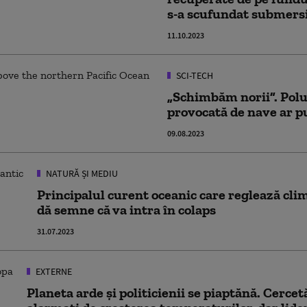
s-a scufundat submersi
11.10.2023
SCI-TECH
„Schimbăm norii”. Polu
provocată de nave ar p
09.08.2023
NATURĂ ȘI MEDIU
Principalul curent oceanic care reglează cli
dă semne că va intra în colaps
31.07.2023
EXTERNE
Planeta arde și politicienii se piaptănă. Cercet