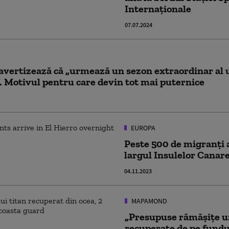
Internaționale
07.07.2024
 avertizează că „urmează un sezon extraordinar al 
. Motivul pentru care devin tot mai puternice
EUROPA
Peste 500 de migranți a
largul Insulelor Canar
04.11.2023
MAPAMOND
„Presupuse rămăşiţe u
recuperate de pe fundu