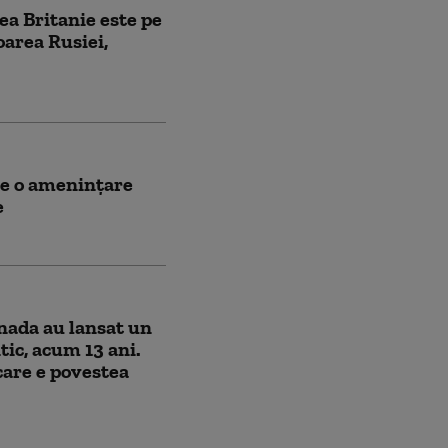
ea Britanie este pe
oarea Rusiei,
are o amenințare
e
anada au lansat un
ntic, acum 13 ani.
 care e povestea