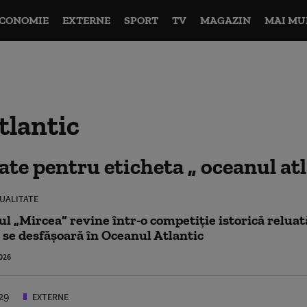
CONOMIE
EXTERNE
SPORT
TV
MAGAZIN
MAI MU
tlantic
tate pentru eticheta
oceanul at
UALITATE
ul „Mircea” revine într-o competiție istorică reluat
 se desfășoară în Oceanul Atlantic
026
EXTERNE