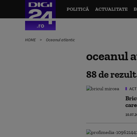
POLITICĂ
ACTUALITATE
E
HOME
Oceanul atlantic
oceanul a
88 de rezul
ACT
Bric
care
10.07.2