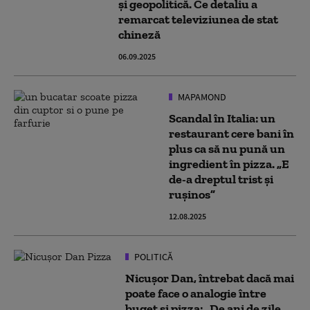
și geopolitică. Ce detaliu a
remarcat televiziunea de stat
chineză
06.09.2025
MAPAMOND
Scandal în Italia: un
restaurant cere bani în
plus ca să nu pună un
ingredient în pizza. „E
de-a dreptul trist şi
ruşinos”
12.08.2025
POLITICĂ
Nicuşor Dan, întrebat dacă mai
poate face o analogie între
buget și pizza: „De ani de zile