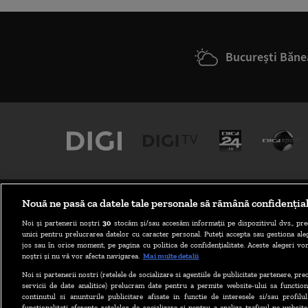
București Băne
Nouă ne pasă ca datele tale personale să rămână confidenția
Noi și partenerii noștri
30
stocăm și/sau accesăm informații pe dispozitivul dvs., pre
unici pentru prelucrarea datelor cu caracter personal. Puteți accepta sau gestiona aleg
jos sau în orice moment, pe pagina cu politica de confidențialitate. Aceste alegeri vor
ABONARE DIGI TV
noștri și nu vă vor afecta navigarea.
Mai multe detalii
Noi si partenerii nostri (retelele de socializare si agentiile de publicitate partenere, pr
servicii de date analitice) prelucram date pentru a permite website-ului sa function
continutul si anunturile publicitare afisate in functie de interesele si/sau profilu
functionalitati aferente retelelor de socializare si pentru a analiza traficul pe website