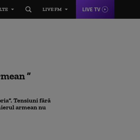
LIVE TV
LTE
LIVE FM
armean
ria”. Tensiuni fără
mierul armean nu