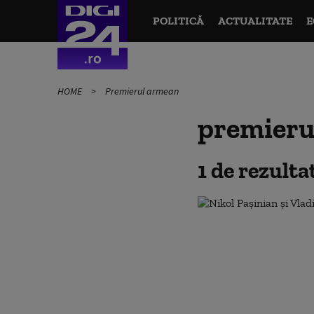
POLITICĂ
ACTUALITATE
E
HOME
Premierul armean
premieru
1 de rezult