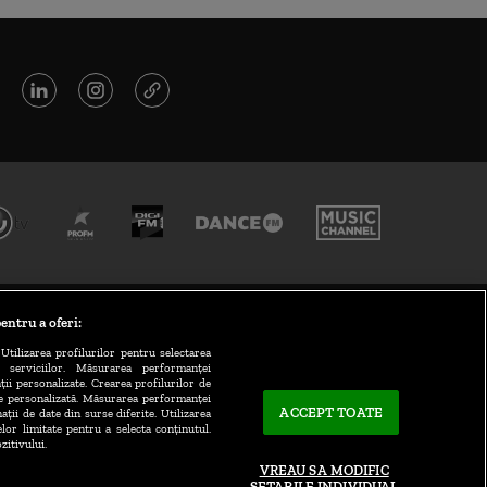
entru a oferi:
Utilizarea profilurilor pentru selectarea
a serviciilor. Măsurarea performanței
ții personalizate. Crearea profilurilor de
te personalizată. Măsurarea performanței
CONTACT/INFO
ACCEPT TOATE
ații de date din surse diferite. Utilizarea
elor limitate pentru a selecta conținutul.
zitivului.
VREAU SA MODIFIC
SETARILE INDIVIDUAL