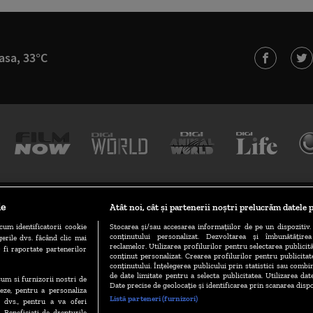
asa, 33°C
le
Atât noi, cât și partenerii noștri prelucrăm datele p
TERMENI ȘI CONDIȚII
POLITICA DE CONFIDENȚIALITATE
cum identificatorii cookie
Stocarea și/sau accesarea informațiilor de pe un dispozitiv. 
conținutului personalizat. Dezvoltarea și îmbunătățire
erile dvs. făcând clic mai
reclamelor. Utilizarea profilurilor pentru selectarea publicită
 fi raportate partenerilor
conținut personalizat. Crearea profilurilor pentru publicita
GESTIONAȚI PREFERINȚELE
CODUL DIGI24
CAMERE WEB
conținutului. Înțelegerea publicului prin statistici sau combin
de date limitate pentru a selecta publicitatea. Utilizarea dat
ecum si furnizorii nostri de
Date precise de geolocație și identificarea prin scanarea dispo
eze, pentru a personaliza
Listă parteneri (furnizori)
l dvs., pentru a va oferi
VERSIUNE MOBIL
. Beneficiati de drepturile