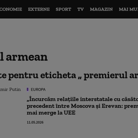
CONOMIE
EXTERNE
SPORT
TV
MAGAZIN
MAI MU
l armean
ate pentru eticheta
premierul 
EUROPA
„Încurcăm relațiile interstatale cu căsăto
precedent între Moscova și Erevan: pre
mai merge la UEE
11.05.2026