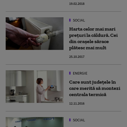
19.02.2018
SOCIAL
Harta celor mai mari
preţuri la căldură. Cei
din orașele sărace
plătesc mai mult
25.10.2017
ENERGIE
Care sunt județele în
care merită să montezi
centrala termică
12.11.2016
SOCIAL