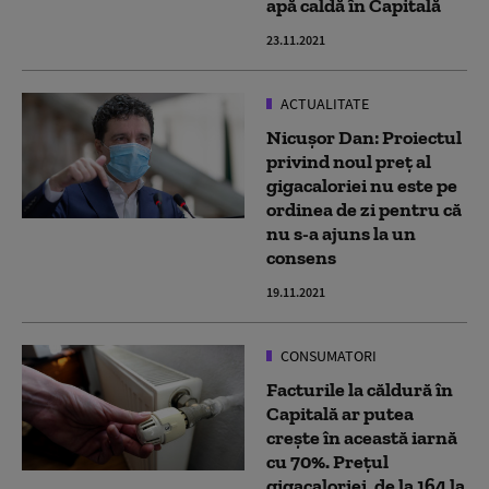
apă caldă în Capitală
23.11.2021
ACTUALITATE
Nicușor Dan: Proiectul
privind noul preț al
gigacaloriei nu este pe
ordinea de zi pentru că
nu s-a ajuns la un
consens
19.11.2021
CONSUMATORI
Facturile la căldură în
Capitală ar putea
crește în această iarnă
cu 70%. Prețul
gigacaloriei, de la 164 la