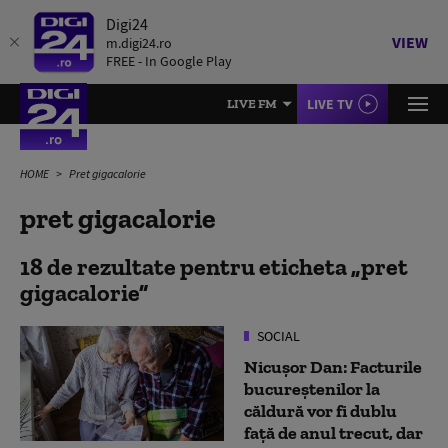
Digi24
VIEW
m.digi24.ro
FREE - In Google Play
LIVE TV
LIVE FM
HOME
Pret gigacalorie
pret gigacalorie
18 de rezultate pentru eticheta
pret
gigacalorie
SOCIAL
Nicușor Dan: Facturile
bucureștenilor la
căldură vor fi dublu
față de anul trecut, dar