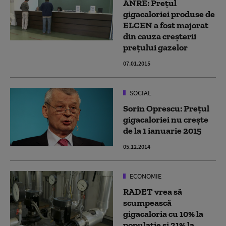
ANRE: Preţul
gigacaloriei produse de
ELCEN a fost majorat
din cauza creşterii
preţului gazelor
07.01.2015
SOCIAL
Sorin Oprescu: Prețul
gigacaloriei nu crește
de la 1 ianuarie 2015
05.12.2014
ECONOMIE
RADET vrea să
scumpească
gigacaloria cu 10% la
populaţie şi 21% la