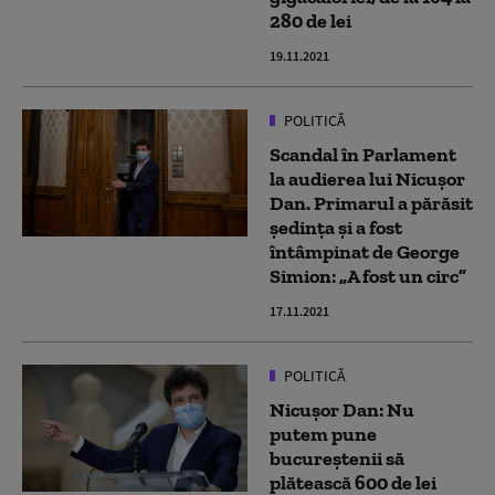
280 de lei
19.11.2021
POLITICĂ
Scandal în Parlament
la audierea lui Nicușor
Dan. Primarul a părăsit
ședința și a fost
întâmpinat de George
Simion: „A fost un circ”
17.11.2021
POLITICĂ
Nicușor Dan: Nu
putem pune
bucureștenii să
plătească 600 de lei