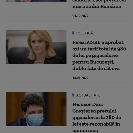
mai mic din România
04.10.2022
POLITICĂ
Firea: ANRE a aprobat
azi un tarif total de 980
de lei pe gigacalorie
pentru Bucureşti,
dublu față de cât era
18.01.2022
ACTUALITATE
Nicușor Dan:
Creșterea prețului
gigacaloriei la 280 de
lei este rezonabilă în
opinia mea