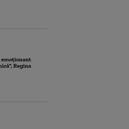
u emoționant
nică”, Regina