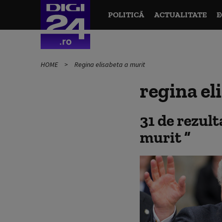
POLITICĂ
ACTUALITATE
E
HOME
Regina elisabeta a murit
regina el
31 de rezul
murit