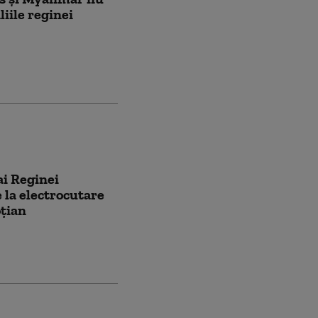
liile reginei
ai Reginei
e la electrocutare
oțian