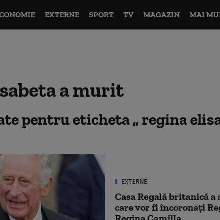
CONOMIE
EXTERNE
SPORT
TV
MAGAZIN
MAI MU
isabeta a murit
tate pentru eticheta
regina elis
EXTERNE
Casa Regală britanică a 
care vor fi încoronați Re
Regina Camilla