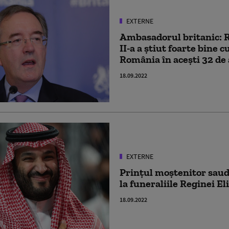
EXTERNE
Ambasadorul britanic: R
II-a a știut foarte bine 
România în acești 32 de 
18.09.2022
EXTERNE
Prințul moștenitor saud
la funeraliile Reginei Eli
18.09.2022