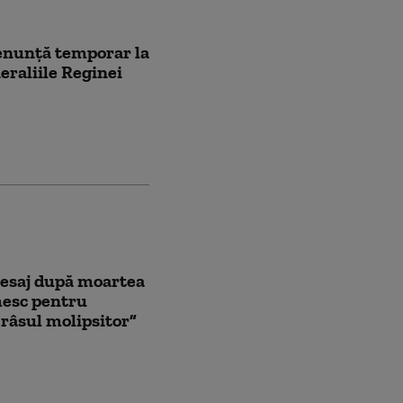
renunță temporar la
neraliile Reginei
mesaj după moartea
mesc pentru
 râsul molipsitor”