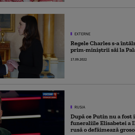
EXTERNE
Regele Charles s-a întâln
prim-miniștrii săi la P
17.09.2022
RUSIA
După ce Putin nu a fost i
funeraliile Elisabetei a 
rusă o defăimează groso