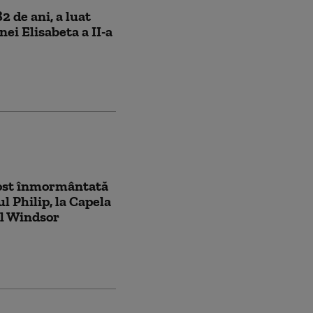
 de ani, a luat
nei Elisabeta a II-a
 fost înmormântată
ul Philip, la Capela
ul Windsor