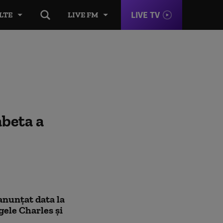
LIVE TV
LTE
LIVE FM
abeta a
anunțat data la
gele Charles și