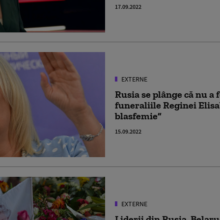
17.09.2022
EXTERNE
Rusia se plânge că nu a f
funeraliile Reginei Elisab
blasfemie”
15.09.2022
EXTERNE
Liderii din Rusia, Bela