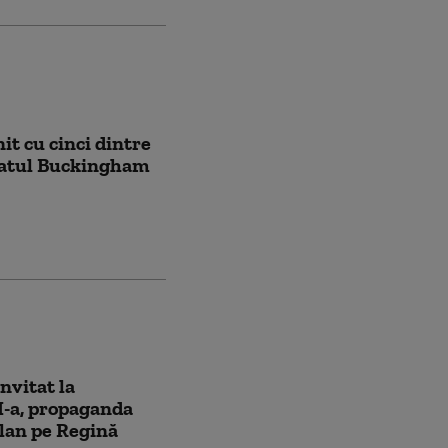
it cu cinci dintre
alatul Buckingham
nvitat la
II-a, propaganda
lan pe Regină