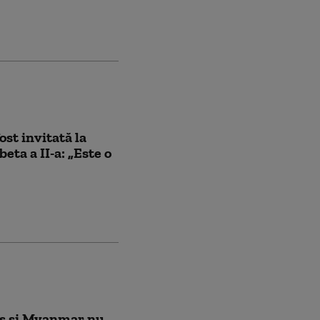
ost invitată la
eta a II-a: „Este o
rus şi Myanmar nu