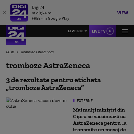
Digi24
VIEW
m.digi24.ro
FREE - In Google Play
LIVE TV
LIVE FM
HOME
Tromboze AstraZeneca
tromboze AstraZeneca
3 de rezultate pentru eticheta
tromboze AstraZeneca
EXTERNE
Mai mulți miniștri din
Cipru se vaccinează cu
AstraZeneca pentru „a
transmite un mesaj de