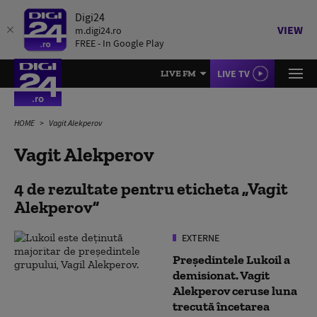
Digi24
VIEW
m.digi24.ro
FREE - In Google Play
LIVE TV
LIVE FM
HOME
Vagit Alekperov
Vagit Alekperov
4 de rezultate pentru eticheta
Vagit
Alekperov
EXTERNE
Președintele Lukoil a
demisionat. Vagit
Alekperov ceruse luna
trecută încetarea