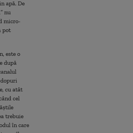
din apă. De
i” nu
nd micro-
ă pot
n, este o
te după
canalul
 dopuri
e, cu atât
 când cel
ăştile
ea trebuie
odul în care