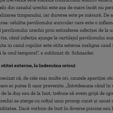
elii din canalul urechii este aşa de mare încât nu per
lizarea timpanului, iar durerea este pe măsură. De 
ea: celulita pavilionului auricular care este o inflama
l pavilionului urechii prin extinderea infecţiei de la u
ita, când infecţia ajunge la cartilajul pavilionului au
ita in cazul copiilor este otita externa maligna cand 
 la osul temporal”, a subliniat dr. Schnaider.
otitei externe, la îndemâna oricui
ecizat că, de cele mai multe ori, cauzele apariţiei oti
care ar putea fi uşor prevenite. „Întotdeauna când în 
e de la duş sau de la înot, trebuie să avem grijă de igi
rechii se şterge cu colţul unui prosop curat şi uscat 
ditatea. Dacă vorbim de înot în diverse piscine sau l