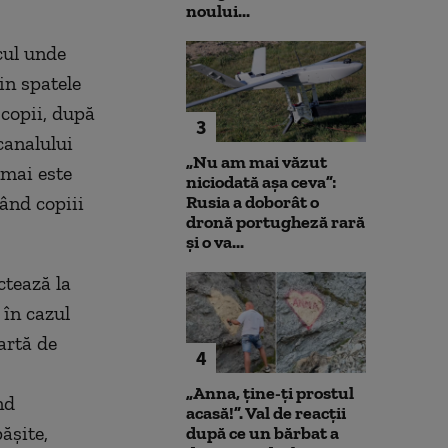
noului...
ocul unde
in spatele
copii, după
3
canalului
„Nu am mai văzut
 mai este
niciodată așa ceva”:
când copiii
Rusia a doborât o
dronă portugheză rară
și o va...
ctează la
 în cazul
artă de
4
„Anna, ţine-ţi prostul
nd
acasă!”. Val de reacții
ășite,
după ce un bărbat a