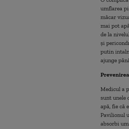
umflarea pi
măcar vizua
mai pot apăr
de la nivelu
şi pericondr
putin intaln
ajunge până
Prevenirea 
Medicul a pr
sunt unele 
apă, fie că 
Pavilionul u
absorbi umi