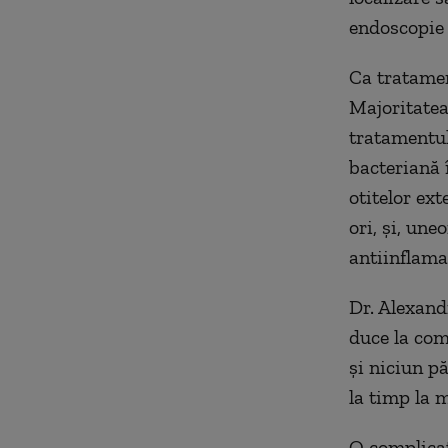
endoscopie 
Ca tratamen
Majoritatea 
tratamentul 
bacteriană 
otitelor ext
ori, şi, un
antiinflama
Dr. Alexand
duce la com
şi niciun p
la timp la 
O complicaţ