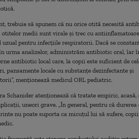
otică.
t, trebuie să spunem că nu orice otită necesită antib
otitelor medii sunt virale și trec cu antiinflamatoare
uzual pentru infecţiile respiratorii. Dacă se constant
în urma analizelor, administrăm antibiotic oral, îar î
erne antibiotic local care, la copii este suficient de c
eori, pansamente locale cu substanţe dezinfectante şi
torii”, menţionează medicul ORL pediatric.
ra Schanider atenţionează că tratate empiric, acasă, o
plicaţii, uneori grave. „În general, pentru că durerea
ărinte nu poate suporta ca micuţul lui să sufere, copii
medic.
ie frecventă este stenoza conductului auditiv extern