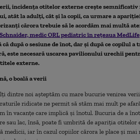
erii, incidenţa otitelor externe creşte semnificativ 
i, atât la adulţi, cât şi la copii, ca urmare a apariţi
orizanţi cărora trebuie să le acordăm mai multă ate
Schnaider, medic ORL pediatric în reţeaua MedLife
 că după o sesiune de înot, dar şi după ce copilul a 
ară, este necesară uscarea pavilionului urechii pentr
otitele externe.
ă, o boală a verii
ţi dintre noi aşteptăm cu mare bucurie venirea verii
aturile ridicate ne permit să stăm mai mult pe afară
m în vacanţe care implică şi înotul. Bucuria de a înot
e sau lac, însă, poate fi umbrită de apariţia otitelor 
 medicii, iar în cazul copiilor cărora le place şi mai