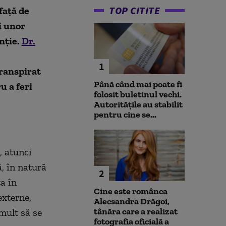
TOP CITITE
faţă de
ei unor
nţie.
Dr.
1
transpirat
Până când mai poate fi
u a feri
folosit buletinul vechi.
Autoritățile au stabilit
pentru cine se...
, atunci
, în natură
2
a în
Cine este românca
externe,
Alecsandra Drăgoi,
tânăra care a realizat
 mult să se
fotografia oficială a