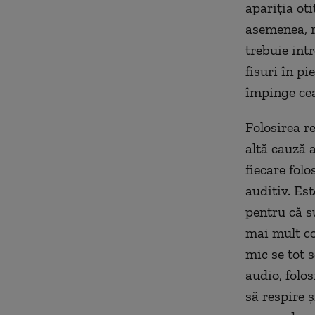
apariţia oti
asemenea, r
trebuie int
fisuri în pi
împinge cea
Folosirea re
altă cauză a
fiecare fol
auditiv. Es
pentru că s
mai mult cop
mic se tot 
audio, folo
să respire 