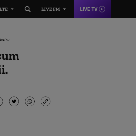
LIVE TV
LTE
LIVE FM
diatru
 cum
i.