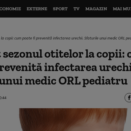
CONOMIE
EXTERNE
SPORT
TV
MAGAZIN
MAI MU
r la copii: cum poate fi prevenită infectarea urechii. Sfaturile unui medic ORL pe
 sezonul otitelor la copii:
prevenită infectarea urechi
 unui medic ORL pediatru
0:44