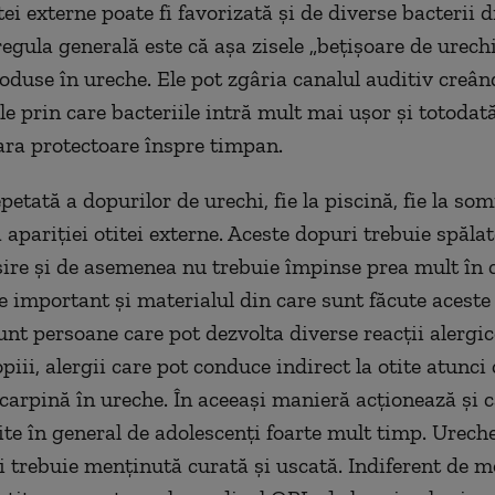
tei externe poate fi favorizată şi de diverse bacterii 
egula generală este că aşa zisele „bețișoare de urech
roduse în ureche. Ele pot zgâria canalul auditiv creâ
ele prin care bacteriile intră mult mai ușor şi totodat
ra protectoare înspre timpan.
petată a dopurilor de urechi, fie la piscină, fie la som
 apariţiei otitei externe. Aceste dopuri trebuie spăla
osire şi de asemenea nu trebuie împinse prea mult în 
te important şi materialul din care sunt făcute aceste
unt persoane care pot dezvolta diverse reacţii alergic
iii, alergii care pot conduce indirect la otite atunci
scarpină în ureche. În aceeaşi manieră acţionează şi c
site în general de adolescenţi foarte mult timp. Urech
şi trebuie menţinută curată şi uscată. Indiferent de m