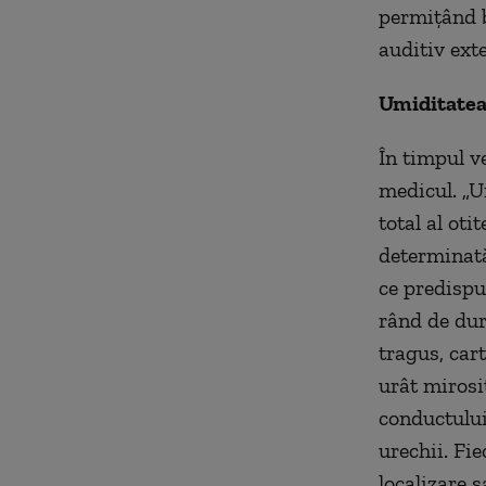
permiţând b
auditiv exte
Umiditatea
În timpul ve
medicul. „U
total al oti
determinată
ce predispun
rând de dur
tragus, cart
urât mirosi
conductului,
urechii. Fie
localizare 