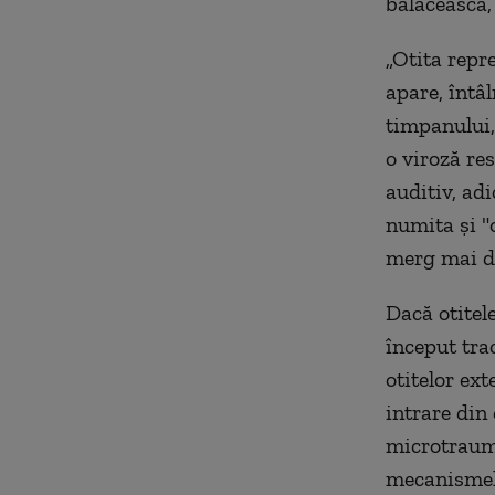
bălăcească,
„Otita repre
apare, întâ
timpanului,
o viroză re
auditiv, ad
numita şi "o
merg mai de
Dacă otitel
început tra
otitelor ex
intrare din
microtraum
mecanismele