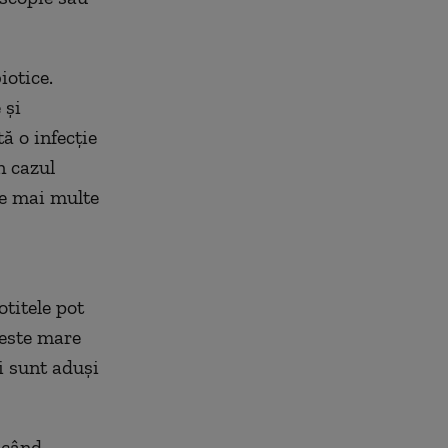
iotice.
 și
ă o infecție
n cazul
ele mai multe
titele pot
 este mare
i sunt aduşi
 când