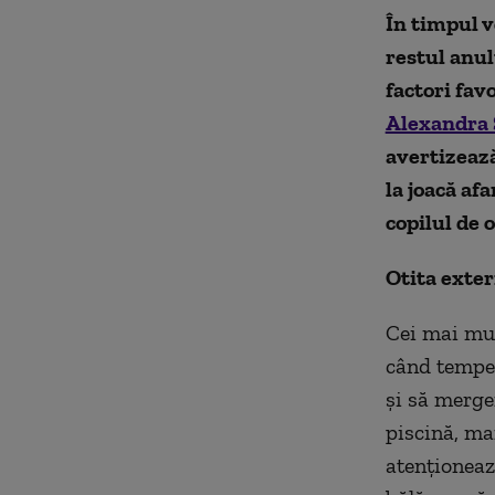
În timpul v
restul anulu
factori fav
Alexandra 
avertizează
la joacă af
copilul de 
Otita extern
Cei mai mul
când temper
şi să merge
piscină, mar
atenţionează