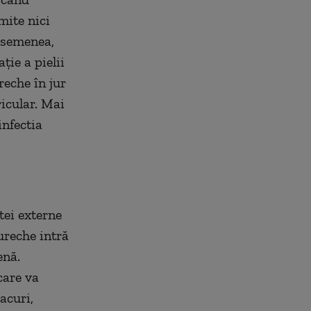
mite nici
asemenea,
ţie a pielii
reche în jur
ricular. Mai
infectia
tei externe
ureche intră
enă.
care va
acuri,