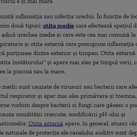
 riscul e şi mai mare.
zintă inflamația sau infecția urechii. În funcție de l
lnim două tipuri:
otita medie
care afectează spaţiul d
 adică urechea medie şi care este cea mai comună la 
spiratorie şi otita externă care presupune inflamația 
ică porțiunea dintre exterior și timpan. Otita externă
tita înotătorului" şi apare mai ales pe timpul verii, 
s la piscină sau la mare.
e medii sunt cauzate de virusuri sau bacterii care afe
ctul respirator şi apar mai ales primăvara şi toamna,
terne vorbim despre bacterii si fungi care găsesc o po
 cauza umidităţii crescute, modificării pH-ului și
atismelor.
Otita externă
apare, în general, atunci câ
 naturale de protecție ale canalului auditiv sunt dep