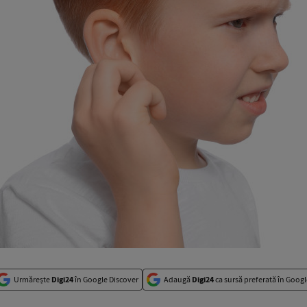
Urmărește
Digi24
în Google Discover
Adaugă
Digi24
ca sursă preferată în Googl