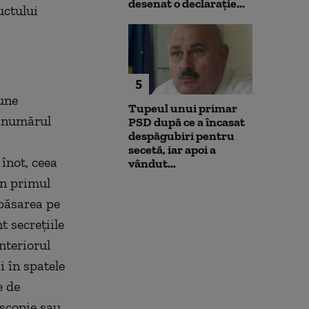
desenat o declarație...
uctului
5
pune
Tupeul unui primar
n numărul
PSD după ce a încasat
despăgubiri pentru
secetă, iar apoi a
înot, ceea
vândut...
în primul
păsarea pe
t secreţiile
nteriorul
i în spatele
e de
oscopie sau