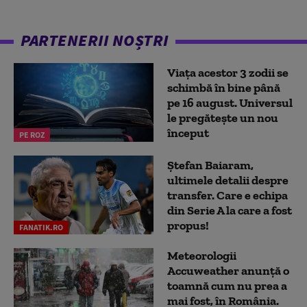
PARTENERII NOȘTRI
Viața acestor 3 zodii se
schimbă în bine până
pe 16 august. Universul
le pregătește un nou
început
PE ROZ
Ștefan Baiaram,
ultimele detalii despre
transfer. Care e echipa
din Serie A la care a fost
propus!
FANATIK.RO
Meteorologii
Accuweather anunță o
toamnă cum nu prea a
mai fost, în România.