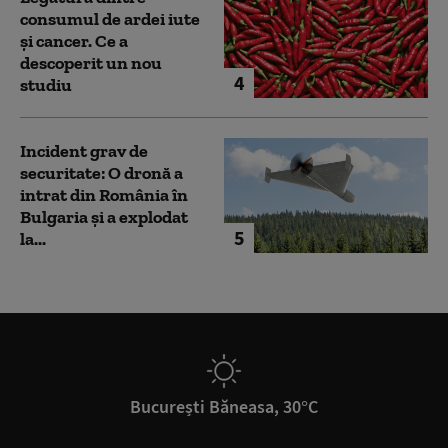
consumul de ardei iute
și cancer. Ce a
descoperit un nou
4
studiu
Incident grav de
securitate: O dronă a
intrat din România în
Bulgaria şi a explodat
5
la...
București Băneasa, 30°C