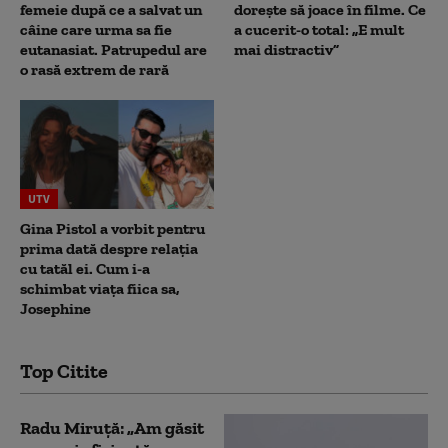
femeie după ce a salvat un
dorește să joace în filme. Ce
câine care urma sa fie
a cucerit-o total: „E mult
eutanasiat. Patrupedul are
mai distractiv”
o rasă extrem de rară
UTV
Gina Pistol a vorbit pentru
prima dată despre relația
cu tatăl ei. Cum i-a
schimbat viața fiica sa,
Josephine
Top Citite
Radu Miruță: „Am găsit