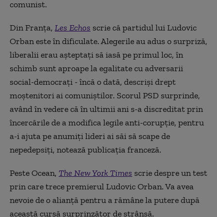
comunist.
Din Franţa,
Les Echos
scrie că partidul lui Ludovic
Orban este în dificulate. Alegerile au adus o surpriză,
liberalii erau aşteptaţi să iasă pe primul loc, în
schimb sunt aproape la egalitate cu adversarii
social-democraţi - încă o dată, descrişi drept
moştenitori ai comuniştilor. Scorul PSD surprinde,
având în vedere că în ultimii ani s-a discreditat prin
încercările de a modifica legile anti-corupţie, pentru
a-i ajuta pe anumiţi lideri ai săi să scape de
nepedepsiţi, notează publicația franceză.
Peste Ocean,
The New York Times
scrie despre un test
prin care trece premierul Ludovic Orban. Va avea
nevoie de o alianţă pentru a rămâne la putere după
această cursă surprinzător de strânsă.