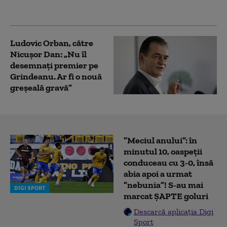
caute majoritate”
Ludovic Orban, către
Nicușor Dan: „Nu îl
desemnați premier pe
Grindeanu. Ar fi o nouă
greșeală gravă”
”Meciul anului”: în
minutul 10, oaspeții
conduceau cu 3-0, însă
abia apoi a urmat
”nebunia”! S-au mai
DIGI SPORT
marcat ȘAPTE goluri
Descarcă aplicația Digi
Sport