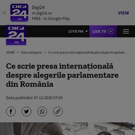
Digi24
VIEW
m.digi24.ro
FREE - In Google Play
LIVE TV
LIVE FM
HOME
Fara categorie
Ce scrie presa internațională despre alegerile parlamentare din România
Ce scrie presa internațională
despre alegerile parlamentare
din România
Data publicării:
07.12.2020 07:09