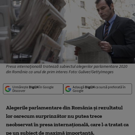
Presa internațională tratează subiectul alegerilor parlamentare 2020
din România ca unul de prim interes Foto: Guliver/GettyImages
Urmărește
Digi24
în Google
Adaugă
Digi24
ca sursă preferată în
Discover
Google
Alegerile parlamentare din România și rezultatul
lor oarecum surprinzător nu putea trece
neobservat în presa internațională, care l-a tratat ca
pe un subiect de maximă importanță.