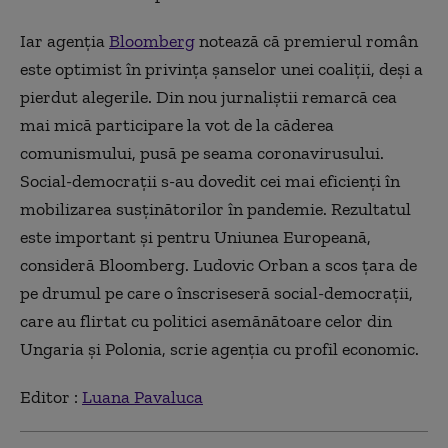
Iar agenția
Bloomberg
notează că premierul român
este optimist în privinţa şanselor unei coaliţii, deşi a
pierdut alegerile. Din nou jurnaliștii remarcă cea
mai mică participare la vot de la căderea
comunismului, pusă pe seama coronavirusului.
Social-democraţii s-au dovedit cei mai eficienţi în
mobilizarea susţinătorilor în pandemie. Rezultatul
este important şi pentru Uniunea Europeană,
consideră Bloomberg. Ludovic Orban a scos ţara de
pe drumul pe care o înscriseseră social-democraţii,
care au flirtat cu politici asemănătoare celor din
Ungaria şi Polonia, scrie agenția cu profil economic.
Editor :
Luana Pavaluca