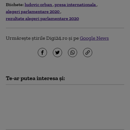
Etichete:
ludovic orban
presa internationala
alegeri parlamentare 2020
rezultate alegeri parlamentare 2020
Urmărește știrile Digi24.ro și pe
Google News
Te-ar putea interesa și:
Ludovic Orban, despre
Nicușor Dan: „Este
principalul vinovat,
alături de PSD, pentru
actuala criză politică”