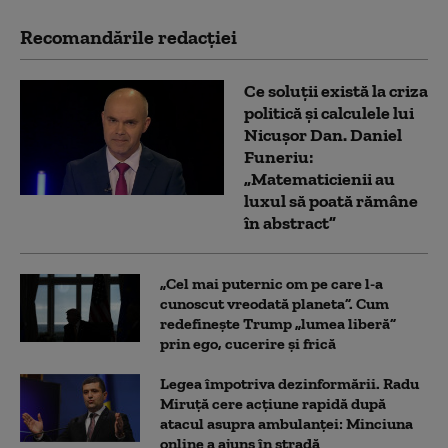
Recomandările redacţiei
Ce soluții există la criza
politică și calculele lui
Nicușor Dan. Daniel
Funeriu:
„Matematicienii au
luxul să poată rămâne
în abstract”
„Cel mai puternic om pe care l-a
cunoscut vreodată planeta”. Cum
redefinește Trump „lumea liberă”
prin ego, cucerire și frică
Legea împotriva dezinformării. Radu
Miruță cere acțiune rapidă după
atacul asupra ambulanței: Minciuna
online a ajuns în stradă