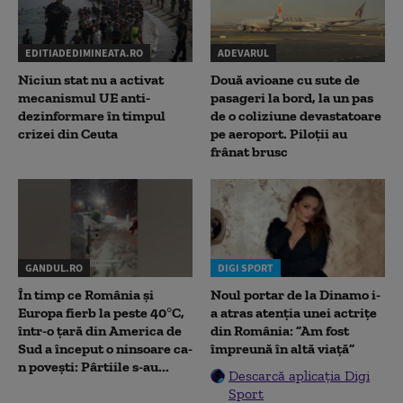
EDITIADEDIMINEATA.RO
ADEVARUL
Niciun stat nu a activat
Două avioane cu sute de
mecanismul UE anti-
pasageri la bord, la un pas
dezinformare în timpul
de o coliziune devastatoare
crizei din Ceuta
pe aeroport. Piloții au
frânat brusc
GANDUL.RO
DIGI SPORT
În timp ce România și
Noul portar de la Dinamo i-
Europa fierb la peste 40°C,
a atras atenția unei actrițe
într-o țară din America de
din România: ”Am fost
Sud a început o ninsoare ca-
împreună în altă viață”
n povești: Pârtiile s-au...
Descarcă aplicația Digi
Sport