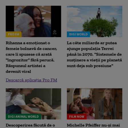
PRO FM
DIGI WORLD
Rihanna a emoționat o
La câte miliarde ar putea
femeie bolnavă de cancer,
ajunge populația Terrei
care îi spusese că arată
până în 2070. "Sistemele de
"îngrozitor" fără perucă.
susținere a vieții pe planetă
Răspunsul artistei a
sunt deja sub presiune"
devenit viral
Descarcă aplicația Pro FM
DIGI ANIMAL WORLD
FILM NOW
Descoperirea făcută de o
Michelle Pfeiffer nu-și mai