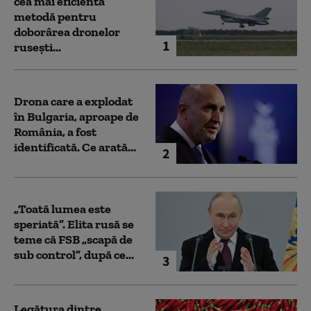
cea mai eficientă
metodă pentru
doborârea dronelor
1
rusești...
Drona care a explodat
în Bulgaria, aproape de
România, a fost
identificată. Ce arată...
2
„Toată lumea este
speriată”. Elita rusă se
teme că FSB „scapă de
sub control”, după ce...
3
Legătura dintre