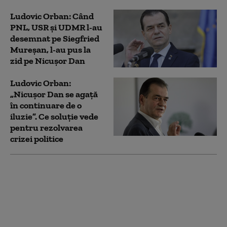
Ludovic Orban: Când
PNL, USR şi UDMR l-au
desemnat pe Siegfried
Mureşan, l-au pus la
zid pe Nicuşor Dan
Ludovic Orban:
„Nicușor Dan se agață
în continuare de o
iluzie”. Ce soluție vede
pentru rezolvarea
crizei politice
Ludovic Orban cere
PNL și USR să nu
voteze un guvern PSD.
„Dacă președintele îl
desemnează pe
Grindeanu, lăsați-l să