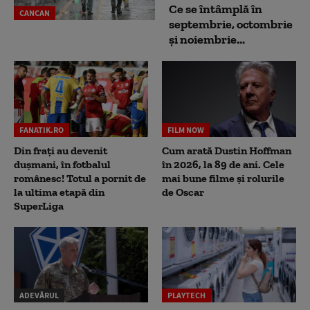
Ce se întâmplă în
CANCAN
septembrie, octombrie
și noiembrie...
FANATIK.RO
FILM NOW
Din frați au devenit
Cum arată Dustin Hoffman
dușmani, în fotbalul
în 2026, la 89 de ani. Cele
românesc! Totul a pornit de
mai bune filme și rolurile
la ultima etapă din
de Oscar
SuperLiga
ADEVĂRUL
PLAYTECH