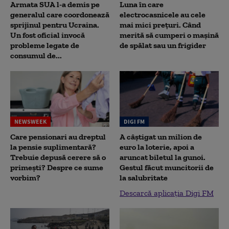
Armata SUA l-a demis pe
Luna în care
generalul care coordonează
electrocasnicele au cele
sprijinul pentru Ucraina.
mai mici prețuri. Când
Un fost oficial invocă
merită să cumperi o mașină
probleme legate de
de spălat sau un frigider
consumul de...
NEWSWEEK
DIGI FM
Care pensionari au dreptul
A câștigat un milion de
la pensie suplimentară?
euro la loterie, apoi a
Trebuie depusă cerere să o
aruncat biletul la gunoi.
primești? Despre ce sume
Gestul făcut muncitorii de
vorbim?
la salubritate
Descarcă aplicația Digi FM