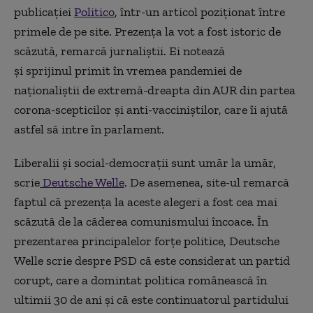
publicaţiei
Politico
, într-un articol poziționat între
primele de pe site.
Prezenţa la vot a fost
istoric de
scăzută, remarcă jurnaliştii. Ei notează
şi
sprijinul
primit
în vremea pandemiei
de
naţionaliştii de extremă-dreapta din
AUR
din partea
corona-scepticilor şi anti-vacciniştilor, care îi ajută
astfel să intre în parlament.
Liberalii şi s
ocial-
democraţii sunt umăr la umăr,
scrie
Deutsche Welle
. De asemenea, site-ul remarcă
faptul că prezenţa la aceste alegeri a fost cea mai
scăzută de la căderea comunismului încoace. În
prezentarea pri
n
cipalelor forţe politice, Deutsche
Welle scrie despre PSD că este considerat un partid
corupt, care a domintat politica românească în
ultimii 30 de ani şi că este continuatorul partidului