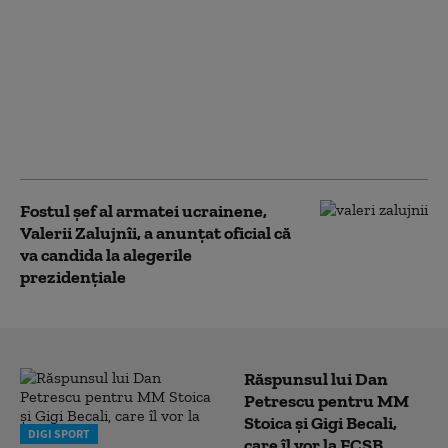
Deja în calitate de
candidată, Marine Le
Pen efectuează prima
sa vizită în cadrul
campaniei electorale
alături de Jordan
Bardella
Fostul șef al armatei ucrainene,
Valerii Zalujnîi, a anunțat oficial că
va candida la alegerile
prezidențiale
Răspunsul lui Dan
Petrescu pentru MM
Stoica și Gigi Becali,
DIGI SPORT
care îl vor la FCSB