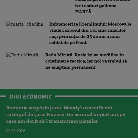
trei coduri galbene
HARTĂ
Influencerița Kremlinului: Moscova le
vinde războiul din Ucraina tinerilor
ruși prin soția de 25 de ani a unui
soldat de pe front
Radu Miruță: Rusia își va modifica în
continuare tactica, iar noi va trebui să
ne adaptăm permanent
DIGI ECONOMIC
România scapă de junk. Moody's reconfirmă
ratingul de țară. Nazare: Un semnal important pe
care am dorit să-l transmitem piețelor
08.08.2026