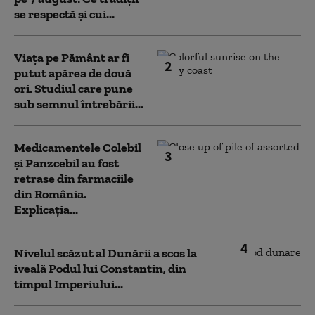
se respectă și cui...
Viața pe Pământ ar fi
2
putut apărea de două
ori. Studiul care pune
sub semnul întrebării...
Medicamentele Colebil
3
și Panzcebil au fost
retrase din farmaciile
din România.
Explicația...
4
Nivelul scăzut al Dunării a scos la
iveală Podul lui Constantin, din
timpul Imperiului...