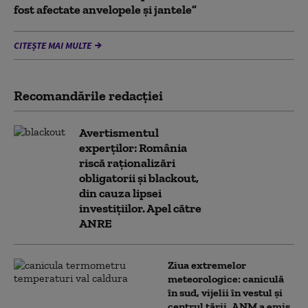
fost afectate anvelopele și jantele”
CITEȘTE MAI MULTE
Recomandările redacţiei
Avertismentul
experților: România
riscă raționalizări
obligatorii și blackout,
din cauza lipsei
investițiilor. Apel către
ANRE
Ziua extremelor
meteorologice: caniculă
în sud, vijelii în vestul și
centrul țării. ANM a emis