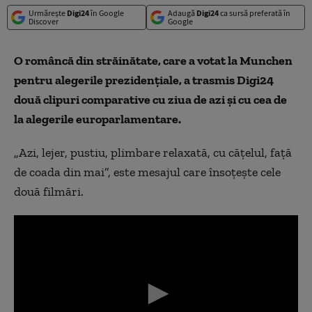
Urmărește
Digi24
în Google
Adaugă
Digi24
ca sursă preferată în
Discover
Google
O româncă din străinătate, care a votat la Munchen
pentru alegerile prezidenţiale, a trasmis Digi24
două clipuri comparative cu ziua de azi şi cu cea de
la alegerile europarlamentare.
„
Azi, lejer, pustiu, plimbare relaxată, cu căţelul, faţă
de coada din mai”, este mesajul care însoţeşte cele
două filmări.