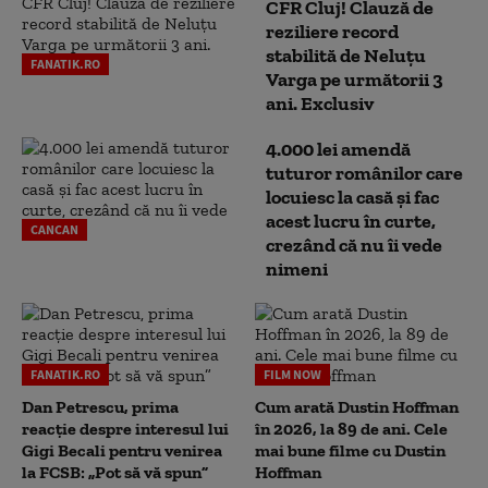
CFR Cluj! Clauză de
reziliere record
stabilită de Neluțu
FANATIK.RO
Varga pe următorii 3
ani. Exclusiv
4.000 lei amendă
tuturor românilor care
locuiesc la casă și fac
acest lucru în curte,
CANCAN
crezând că nu îi vede
nimeni
FANATIK.RO
FILM NOW
Dan Petrescu, prima
Cum arată Dustin Hoffman
reacție despre interesul lui
în 2026, la 89 de ani. Cele
Gigi Becali pentru venirea
mai bune filme cu Dustin
la FCSB: „Pot să vă spun”
Hoffman