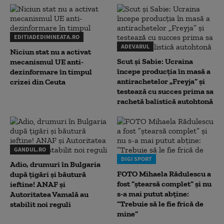
EDITIADEDIMINEATA.RO
ADEVARUL
Niciun stat nu a activat
Scut și Sabie: Ucraina
mecanismul UE anti-
începe producția în masă a
dezinformare în timpul
antirachetelor „Freyja” și
crizei din Ceuta
testează cu succes prima sa
rachetă balistică autohtonă
GANDUL.RO
DIGI SPORT
Adio, drumuri în Bulgaria
FOTO Mihaela Rădulescu a
după țigări și băutură
fost ”ștearsă complet” și nu
ieftine! ANAF și
s-a mai putut abține:
Autoritatea Vamală au
”Trebuie să le fie frică de
stabilit noi reguli
mine”