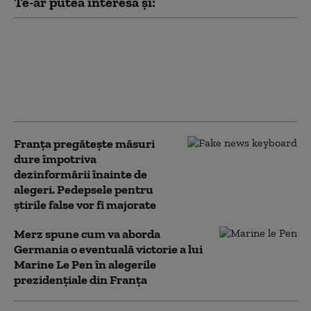
Te-ar putea interesa și:
Franţa avertizează că
„nu va tolera nicio
tentativă de ingerinţă
străină” în alegerile
prezidenţiale
Franța pregătește măsuri
dure împotriva
dezinformării înainte de
alegeri. Pedepsele pentru
știrile false vor fi majorate
Merz spune cum va aborda
Germania o eventuală victorie a lui
Marine Le Pen în alegerile
prezidențiale din Franța