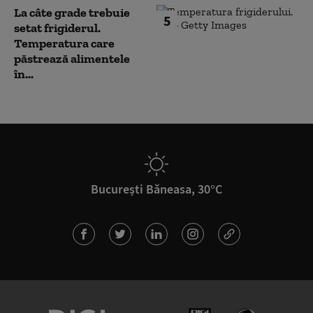
La câte grade trebuie
5
setat frigiderul.
Temperatura care
păstrează alimentele
în...
București Băneasa, 30°C