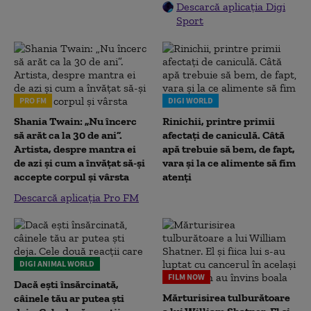
Descarcă aplicația Digi
Sport
PRO FM
DIGI WORLD
Shania Twain: „Nu încerc
Rinichii, printre primii
să arăt ca la 30 de ani”.
afectați de caniculă. Câtă
Artista, despre mantra ei
apă trebuie să bem, de fapt,
de azi și cum a învățat să-și
vara și la ce alimente să fim
accepte corpul și vârsta
atenți
Descarcă aplicația Pro FM
DIGI ANIMAL WORLD
FILM NOW
Dacă ești însărcinată,
Mărturisirea tulburătoare
câinele tău ar putea ști