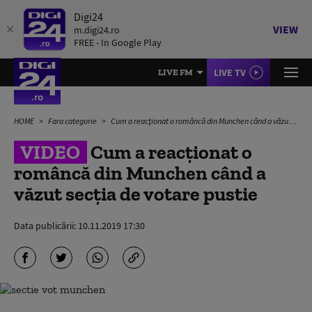
Digi24
VIEW
m.digi24.ro
FREE - In Google Play
LIVE TV
LIVE FM
HOME
Fara categorie
Cum a reacţionat o româncă din Munchen când a văzut secţia de votare pustie
VIDEO
Cum a reacţionat o
româncă din Munchen când a
văzut secţia de votare pustie
Data publicării:
10.11.2019 17:30