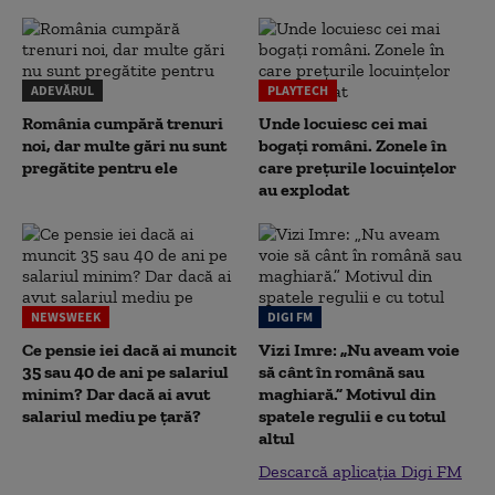
ADEVĂRUL
PLAYTECH
România cumpără trenuri
Unde locuiesc cei mai
noi, dar multe gări nu sunt
bogați români. Zonele în
pregătite pentru ele
care prețurile locuințelor
au explodat
NEWSWEEK
DIGI FM
Ce pensie iei dacă ai muncit
Vizi Imre: „Nu aveam voie
35 sau 40 de ani pe salariul
să cânt în română sau
minim? Dar dacă ai avut
maghiară.” Motivul din
salariul mediu pe țară?
spatele regulii e cu totul
altul
Descarcă aplicația Digi FM