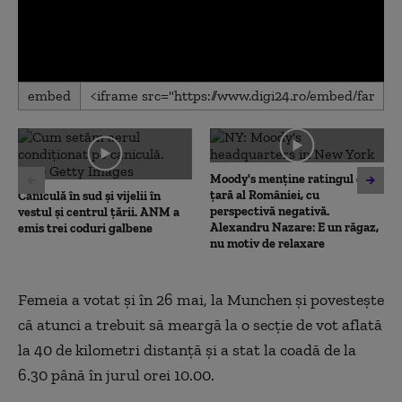
0
embed
seconds
of
0
seconds
Moody's menține ratingul de
țară al României, cu
Caniculă în sud și vijelii în
perspectivă negativă.
vestul și centrul țării. ANM a
Alexandru Nazare: E un răgaz,
emis trei coduri galbene
nu motiv de relaxare
Femeia a votat şi în 26 mai, la Munchen şi povesteşte
că atunci a trebuit să meargă la o secţie de vot aflată
la 40 de kilometri distanţă şi a stat la coadă de la
6.30 până în jurul orei 10.00.