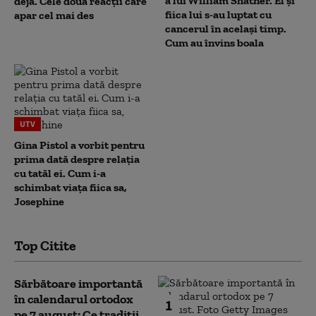
a lui William Shatner. El și
deja. Cele două reacții care
fiica lui s-au luptat cu
apar cel mai des
cancerul în același timp.
Cum au învins boala
UTV
Gina Pistol a vorbit pentru
prima dată despre relația
cu tatăl ei. Cum i-a
schimbat viața fiica sa,
Josephine
Top Citite
Sărbătoare importantă
în calendarul ortodox
1
pe 7 august: Ce tradiții