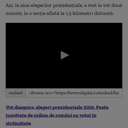
Azi, la ziua alegerilor prezidenţiale, a stat la vot două
minute, la o secţie aflată la 1,5 kilometri distanţă.
0
embed
seconds
of
0
Vot diaspora, alegeri prezidențiale 2019. Peste
seconds
jumătate de milion de români au votat în
străinătate