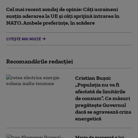
Cel mai recent sondaj de opinie: Câți ucraineni
susțin aderarea la UE și câți sprijină intrarea în
NATO. Ambele preferințe, în scădere
CITEȘTE MAI MULTE
Recomandările redacţiei
Cristian Bușoi:
„Populația nu va fi
afectată de limitările
de consum”. Ce măsuri
pregătește Guvernul
dacă se agravează criza
energetică
Marja de manevră a lui