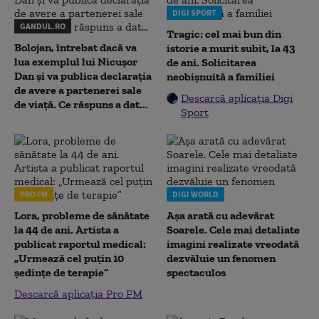
DIGI SPORT
GANDUL.RO
Tragic: cel mai bun din
Bolojan, întrebat dacă va
istorie a murit subit, la 43
lua exemplul lui Nicușor
de ani. Solicitarea
Dan și va publica declarația
neobișnuită a familiei
de avere a partenerei sale
Descarcă aplicația Digi
de viață. Ce răspuns a dat...
Sport
PRO FM
DIGI WORLD
Lora, probleme de sănătate
Așa arată cu adevărat
la 44 de ani. Artista a
Soarele. Cele mai detaliate
publicat raportul medical:
imagini realizate vreodată
„Urmează cel puțin 10
dezvăluie un fenomen
ședințe de terapie”
spectaculos
Descarcă aplicația Pro FM