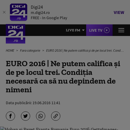
Digi24
VIEW
m.digi24.ro
FREE - In Google Play
LIVE TV
LIVE FM
HOME
Fara categorie
EURO 2016 | Ne putem califica și de pe locul trei. Condiția necesară ca să nu depindem de nimeni
EURO 2016 | Ne putem califica și
de pe locul trei. Condiția
necesară ca să nu depindem de
nimeni
Data publicării:
19.06.2016 11:41