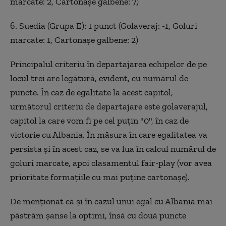
marcate: 2, Cartonaşe galbene: 7)
6. Suedia (Grupa E): 1 punct (Golaveraj: -1, Goluri
marcate: 1, Cartonaşe galbene: 2)
Principalul criteriu în departajarea echipelor de pe
locul trei are legătură, evident, cu numărul de
puncte. În caz de egalitate la acest capitol,
următorul criteriu de departajare este golaverajul,
capitol la care vom fi pe cel puţin "0", în caz de
victorie cu Albania. În măsura în care egalitatea va
persista şi în acest caz, se va lua în calcul numărul de
goluri marcate, apoi clasamentul fair-play (vor avea
prioritate formaţiile cu mai puţine cartonaşe).
De menţionat că şi în cazul unui egal cu Albania mai
păstrăm şanse la optimi, însă cu două puncte