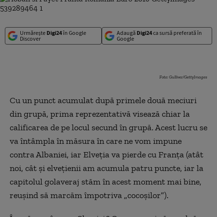
Urmărește
Digi24
în Google
Adaugă
Digi24
ca sursă preferată în
Discover
Google
Foto: Gulliver/GettyImages
Cu un punct acumulat după primele două meciuri
din grupă, prima reprezentativă visează chiar la
calificarea de pe locul secund în grupă. Acest lucru se
va întâmpla în măsura în care ne vom impune
contra Albaniei, iar Elveţia va pierde cu Franţa (atât
noi, cât şi elveţienii am acumula patru puncte, iar la
capitolul golaveraj stăm în acest moment mai bine,
reuşind să marcăm împotriva „cocoşilor”).