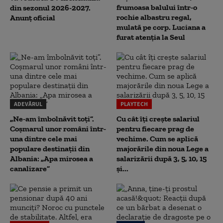
frumoasa balului într-o
din sezonul 2026-2027.
rochie albastru regal,
Anunț oficial
mulată pe corp. Luciana a
furat atenția la Seul
ADEVĂRUL
PLAYTECH
„Ne-am îmbolnăvit toți”.
Cu cât îți crește salariul
Coșmarul unor români într-
pentru fiecare prag de
una dintre cele mai
vechime. Cum se aplică
populare destinații din
majorările din noua Lege a
Albania: „Apa mirosea a
salarizării după 3, 5, 10, 15
canalizare”
și...