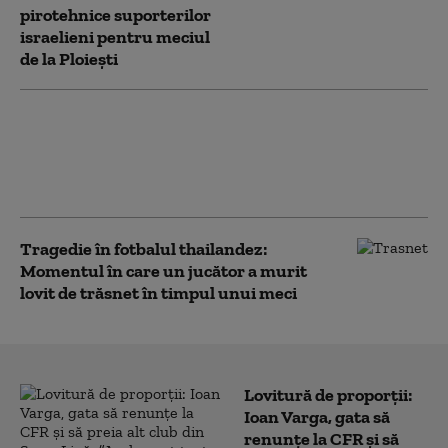
pirotehnice suporterilor
israelieni pentru meciul
de la Ploiești
Bulgaria a primit săptămâna trecută un
miliard de euro prin Planul Naţional de
Redresare şi Rezilienţă. Comparație cu
situația României
Tragedie în fotbalul thailandez:
Momentul în care un jucător a murit
lovit de trăsnet în timpul unui meci
Lovitură de proporții:
Ioan Varga, gata să
renunțe la CFR și să