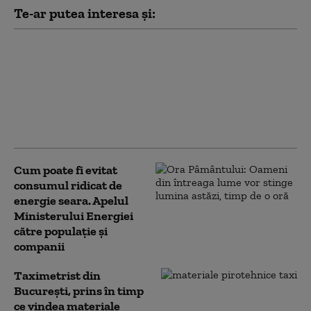
Te-ar putea interesa și:
Guvernul a adoptat
mecanismul prin care
Transelectrica poate
limita consumul
marilor companii. În ce
condiții se poate aplica
Cum poate fi evitat
consumul ridicat de
energie seara. Apelul
Ministerului Energiei
către populație și
companii
Taximetrist din
Bucureşti, prins în timp
ce vindea materiale