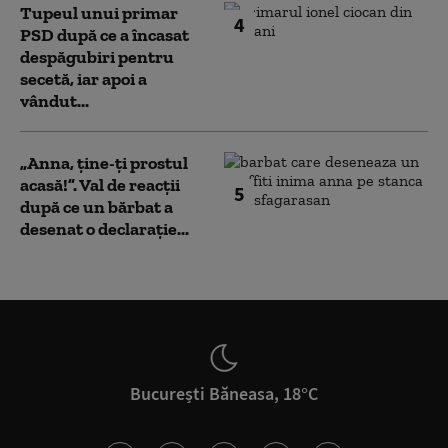
Tupeul unui primar
4
PSD după ce a încasat
despăgubiri pentru
secetă, iar apoi a
vândut...
„Anna, ţine-ţi prostul
acasă!”. Val de reacții
5
după ce un bărbat a
desenat o declarație...
București Băneasa, 18°C