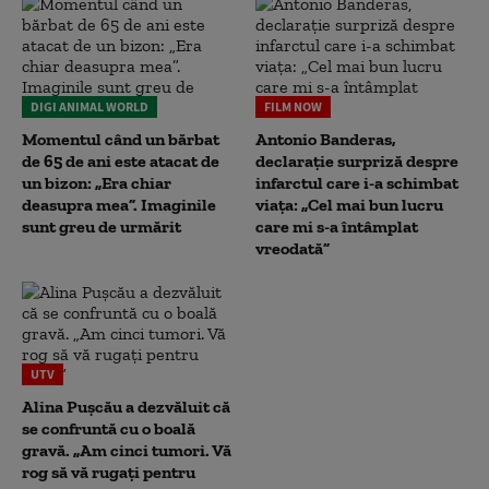
DIGI ANIMAL WORLD
FILM NOW
Momentul când un bărbat
Antonio Banderas,
de 65 de ani este atacat de
declarație surpriză despre
un bizon: „Era chiar
infarctul care i-a schimbat
deasupra mea”. Imaginile
viața: „Cel mai bun lucru
sunt greu de urmărit
care mi s-a întâmplat
vreodată”
UTV
Alina Pușcău a dezvăluit că
se confruntă cu o boală
gravă. „Am cinci tumori. Vă
rog să vă rugați pentru