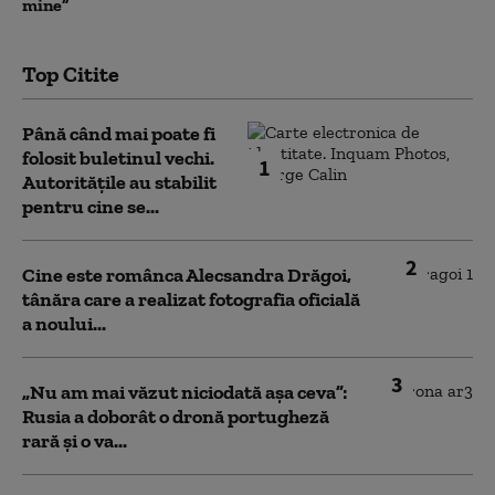
mine”
Top Citite
Până când mai poate fi
folosit buletinul vechi.
1
Autoritățile au stabilit
pentru cine se...
2
Cine este românca Alecsandra Drăgoi,
tânăra care a realizat fotografia oficială
a noului...
3
„Nu am mai văzut niciodată așa ceva”:
Rusia a doborât o dronă portugheză
rară și o va...