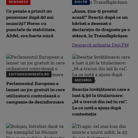
NEWSWEEK
DIGI FM
Ce pensie a primit un
„Anna, ţine-ţi prostul
pensionar după 40 ani
acasă!" Reacţii după ce un
munciți? Noroc cu
bărbat a desenat o
punctele de stabilitate.
declaraţie de dragoste pe o
Altfel, era foarte mică
stâncă, în Transfăgărăşan
Descarcă aplicația Digi FM
EDITIADEDIMINEATA.RO
ADEVARUL
Parlamentul European a
Reacția învățătoarei care a
lansat un joc gratuit în care
luat 4,90 la titularizare:
utilizatorii controlează o
„M-a trecut din iad în rai”.
campanie de dezinformare
La ce notă a ajuns după
contestație