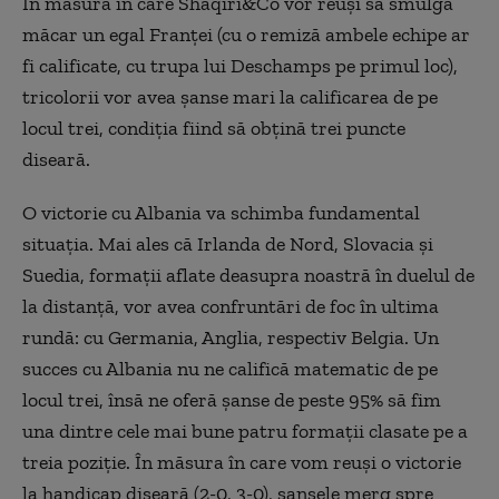
În măsura în care Shaqiri&Co vor reuşi să smulgă
măcar un egal Franţei (cu o remiză ambele echipe ar
fi calificate, cu trupa lui Deschamps pe primul loc),
tricolorii vor avea şanse mari la calificarea de pe
locul trei, condiţia fiind să obţină trei puncte
diseară.
O victorie cu Albania va schimba fundamental
situaţia. Mai ales că Irlanda de Nord, Slovacia şi
Suedia, formaţii aflate deasupra noastră în duelul de
la distanţă, vor avea confruntări de foc în ultima
rundă: cu Germania, Anglia, respectiv Belgia. Un
succes cu Albania nu ne califică matematic de pe
locul trei, însă ne oferă şanse de peste 95% să fim
una dintre cele mai bune patru formaţii clasate pe a
treia poziţie. În măsura în care vom reuşi o victorie
la handicap diseară (2-0, 3-0), şansele merg spre