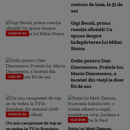
costum de baie, la 51 de
ani
Gigi Becali, prima
reacție oficială! Ce
FANATIK.RO
spune despre
îndepărtarea lui Mihai
Stoica
Doliu pentru Dan
Diaconescu. Fratele lui,
Mario Diaconescu, a
CANCAN
încetat din viață la doar
60 de ani
FANATIK.RO
FILM NOW
Un nou campionat de top se
Soția lui Matt Damon,
va vedea la TV în România