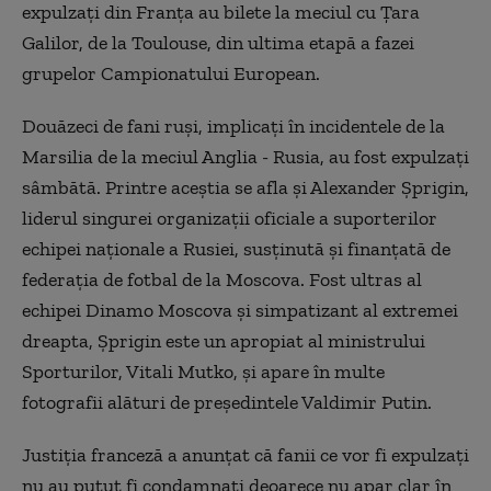
expulzaţi din Franţa au bilete la meciul cu Ţara
Galilor, de la Toulouse, din ultima etapă a fazei
grupelor Campionatului European.
Douăzeci de fani ruşi, implicaţi în incidentele de la
Marsilia de la meciul Anglia - Rusia, au fost expulzaţi
sâmbătă. Printre aceştia se afla şi Alexander Şprigin,
liderul singurei organizaţii oficiale a suporterilor
echipei naţionale a Rusiei, susţinută şi finanţată de
federaţia de fotbal de la Moscova. Fost ultras al
echipei Dinamo Moscova şi simpatizant al extremei
dreapta, Şprigin este un apropiat al ministrului
Sporturilor, Vitali Mutko, şi apare în multe
fotografii alături de preşedintele Valdimir Putin.
Justiţia franceză a anunţat că fanii ce vor fi expulzaţi
nu au putut fi condamnaţi deoarece nu apar clar în