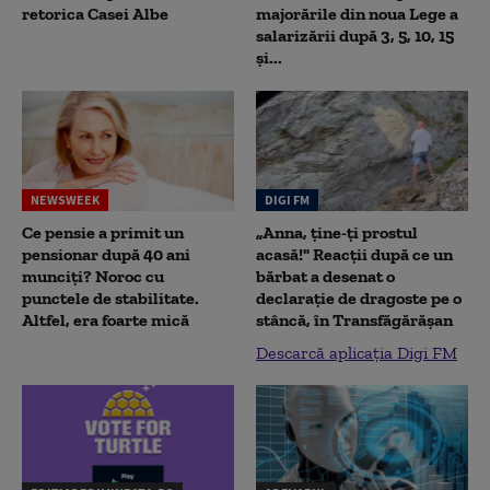
retorica Casei Albe
majorările din noua Lege a
salarizării după 3, 5, 10, 15
și...
NEWSWEEK
DIGI FM
Ce pensie a primit un
„Anna, ţine-ţi prostul
pensionar după 40 ani
acasă!" Reacţii după ce un
munciți? Noroc cu
bărbat a desenat o
punctele de stabilitate.
declaraţie de dragoste pe o
Altfel, era foarte mică
stâncă, în Transfăgărăşan
Descarcă aplicația Digi FM