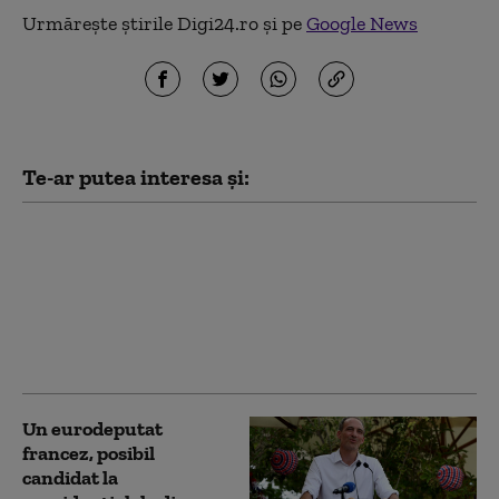
Urmărește știrile Digi24.ro și pe
Google News
Te-ar putea interesa și:
Şase tineri au fost
împuşcați în sud-estul
Franţei cu o pușcă de
asalt. Atacatorul a tras
dintr-o maşină și a
fugit
Un eurodeputat
francez, posibil
candidat la