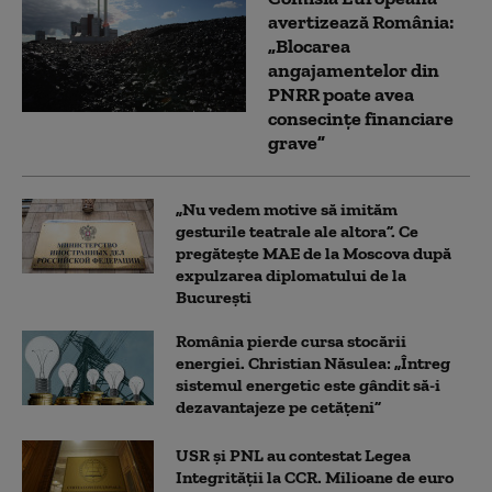
avertizează România:
„Blocarea
angajamentelor din
PNRR poate avea
consecințe financiare
grave”
„Nu vedem motive să imităm
gesturile teatrale ale altora”. Ce
pregătește MAE de la Moscova după
expulzarea diplomatului de la
București
România pierde cursa stocării
energiei. Christian Năsulea: „Întreg
sistemul energetic este gândit să-i
dezavantajeze pe cetățeni”
USR și PNL au contestat Legea
Integrității la CCR. Milioane de euro