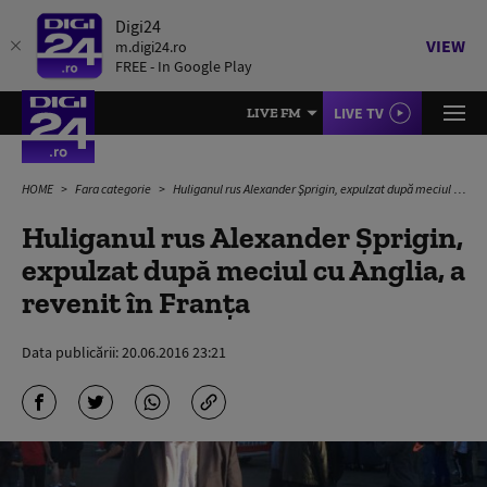
Digi24
VIEW
m.digi24.ro
FREE - In Google Play
LIVE TV
LIVE FM
HOME
Fara categorie
Huliganul rus Alexander Şprigin, expulzat după meciul cu Anglia, a revenit în Franţa
Huliganul rus Alexander Şprigin,
expulzat după meciul cu Anglia, a
revenit în Franţa
Data publicării:
20.06.2016 23:21