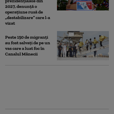
prezidențialele din
2027, denunţă o
operaţiune rusă de
„destabilizare” care l-a
vizat
Peste 150 de migranţi
au fost salvați de pe un
vas care a luat foc în
Canalul Mânecii
Iulie 2026 a fost cea
mai caldă lună
înregistrată vreodată
în Franța de la
începutul
măsurătorilor, în 1900