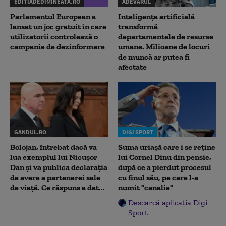
EDITIADEDIMINEATA.RO
ADEVARUL
Parlamentul European a
Inteligența artificială
lansat un joc gratuit în care
transformă
utilizatorii controlează o
departamentele de resurse
campanie de dezinformare
umane. Milioane de locuri
de muncă ar putea fi
afectate
GANDUL.RO
DIGI SPORT
Bolojan, întrebat dacă va
Suma uriașă care i se reține
lua exemplul lui Nicușor
lui Cornel Dinu din pensie,
Dan și va publica declarația
după ce a pierdut procesul
de avere a partenerei sale
cu finul său, pe care l-a
de viață. Ce răspuns a dat...
numit "canalie"
Descarcă aplicația Digi
Sport