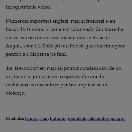
înregistrările video.
Numeroşi suporteri englezi, ruşi şi francezi s-au
bătut, la 11 iunie, în zona Portului Vechi din Marsilia,
cu câteva ore înainte de meciul dintre Rusia şi
Anglia, scor 1-1. Poliţiştii au folosit gaze lacrimogene
pentru a-i dispersa pe fani.
Joi, trei suporteri ruşi au primit condamnări de un
an, un an şi jumătate şi respectiv doi ani de
închisoare cu executare pentru implicarea în
violenţe.
Etichete:
franta
rus
huligan
expulzat
alexander sprigin