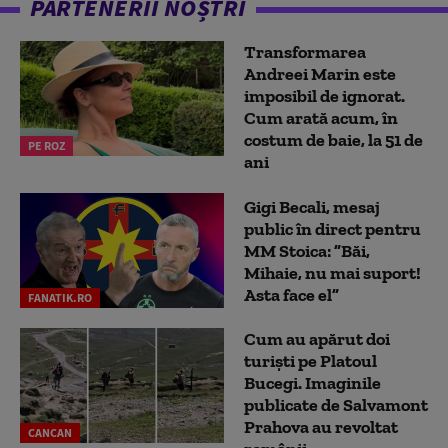
PARTENERII NOȘTRI
Transformarea
Andreei Marin este
imposibil de ignorat.
Cum arată acum, în
costum de baie, la 51 de
PE ROZ
ani
Gigi Becali, mesaj
public în direct pentru
MM Stoica: ”Băi,
Mihaie, nu mai suport!
Asta face el”
FANATIK.RO
Cum au apărut doi
turiști pe Platoul
Bucegi. Imaginile
publicate de Salvamont
Prahova au revoltat
CANCAN