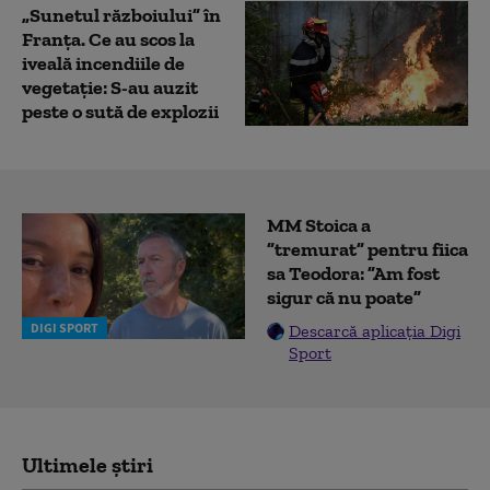
„Sunetul războiului” în
Franța. Ce au scos la
iveală incendiile de
vegetație: S-au auzit
peste o sută de explozii
MM Stoica a
”tremurat” pentru fiica
sa Teodora: ”Am fost
sigur că nu poate”
DIGI SPORT
Descarcă aplicația Digi
Sport
Ultimele știri