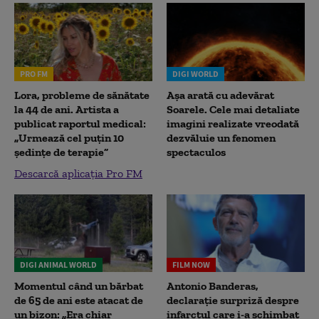
PRO FM
DIGI WORLD
Lora, probleme de sănătate
Așa arată cu adevărat
la 44 de ani. Artista a
Soarele. Cele mai detaliate
publicat raportul medical:
imagini realizate vreodată
„Urmează cel puțin 10
dezvăluie un fenomen
ședințe de terapie”
spectaculos
Descarcă aplicația Pro FM
DIGI ANIMAL WORLD
FILM NOW
Momentul când un bărbat
Antonio Banderas,
de 65 de ani este atacat de
declarație surpriză despre
un bizon: „Era chiar
infarctul care i-a schimbat