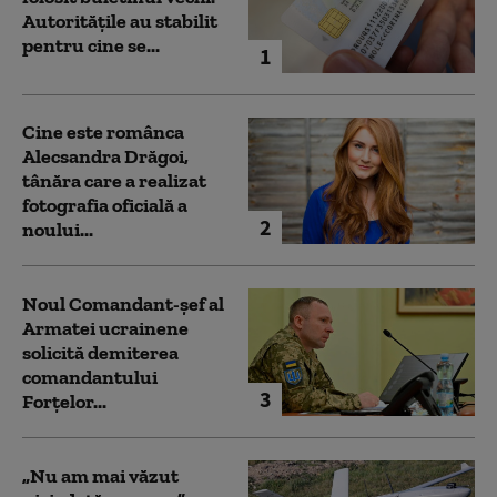
Autoritățile au stabilit
pentru cine se...
1
Cine este românca
Alecsandra Drăgoi,
tânăra care a realizat
fotografia oficială a
2
noului...
Noul Comandant-șef al
Armatei ucrainene
solicită demiterea
comandantului
3
Forțelor...
„Nu am mai văzut