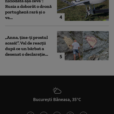
niciodată așa ceva”:
Rusia a doborât o dronă
portugheză rară și o
4
va...
„Anna, ţine-ţi prostul
acasă!”. Val de reacții
după ce un bărbat a
desenat o declarație...
5
București Băneasa, 35°C