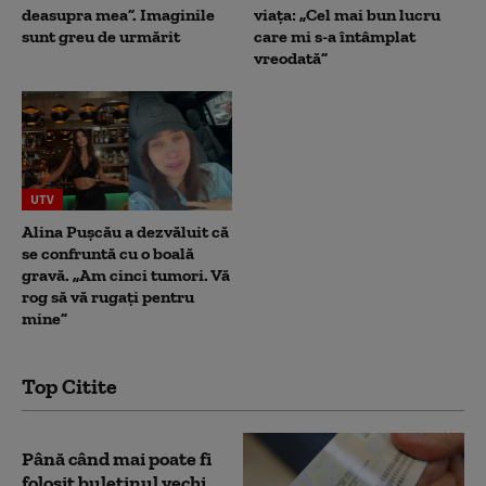
deasupra mea”. Imaginile
viața: „Cel mai bun lucru
sunt greu de urmărit
care mi s-a întâmplat
vreodată”
UTV
Alina Pușcău a dezvăluit că
se confruntă cu o boală
gravă. „Am cinci tumori. Vă
rog să vă rugați pentru
mine”
Top Citite
Până când mai poate fi
folosit buletinul vechi.