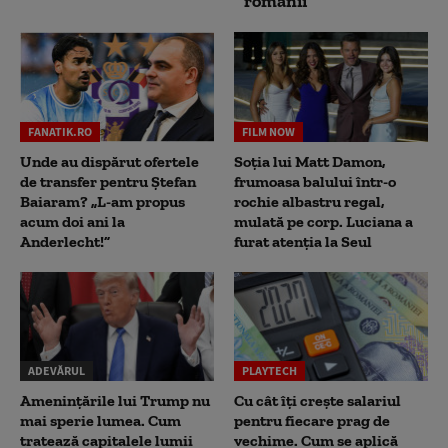
românii
FANATIK.RO
FILM NOW
Unde au dispărut ofertele
Soția lui Matt Damon,
de transfer pentru Ștefan
frumoasa balului într-o
Baiaram? „L-am propus
rochie albastru regal,
acum doi ani la
mulată pe corp. Luciana a
Anderlecht!”
furat atenția la Seul
ADEVĂRUL
PLAYTECH
Amenințările lui Trump nu
Cu cât îți crește salariul
mai sperie lumea. Cum
pentru fiecare prag de
tratează capitalele lumii
vechime. Cum se aplică