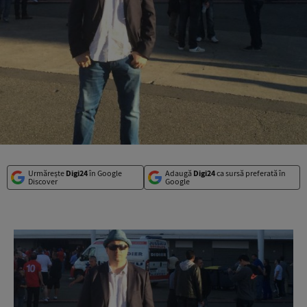
Urmărește
Digi24
în Google
Adaugă
Digi24
ca sursă preferată în
Discover
Google