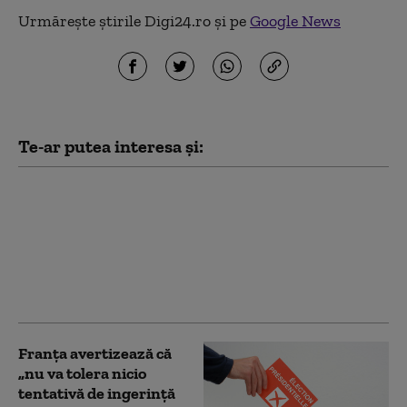
Urmărește știrile Digi24.ro și pe
Google News
Te-ar putea interesa și:
Dan Motreanu, reacție
după menținerea
ratingului de țară: „Nu
putem reveni la iluzia
că există bani fără
limită”
Franţa avertizează că
„nu va tolera nicio
tentativă de ingerinţă