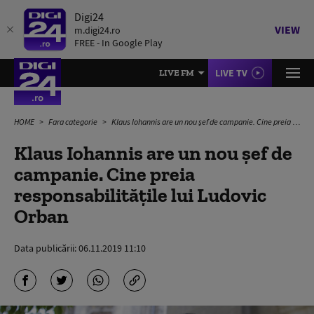
Digi24
VIEW
m.digi24.ro
FREE - In Google Play
LIVE TV
LIVE FM
HOME
Fara categorie
Klaus Iohannis are un nou șef de campanie. Cine preia responsabilitățile lui Ludovic Orban
Klaus Iohannis are un nou șef de
campanie. Cine preia
responsabilitățile lui Ludovic
Orban
Data publicării:
06.11.2019 11:10