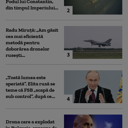
Podul lui Constantin,
din timpul Imperiului...
2
Radu Miruță: „Am găsit
cea mai eficientă
metodă pentru
doborârea dronelor
3
rusești...
„Toată lumea este
speriată”. Elita rusă se
teme că FSB „scapă de
sub control”, după ce...
4
Drona care a explodat
în Bulgaria, aproape de