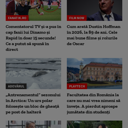
FANATIK.RO
FILM NOW
Comentatorul TV și-a pus în
Cum arată Dustin Hoffman
cap fanii lui Dinamo și
în 2026, la 89 de ani. Cele
Rapid în doar 15 secunde!
mai bune filme și rolurile
Ce a putut să spună în
de Oscar
direct
ADEVĂRUL
PLAYTECH
„Antrenamentul” sezonului
Facultatea din România la
în Arctica: Un urs polar
care nu mai vrea nimeni să
folosește un bloc de gheață
înveţe. A pierdut aproape
pe post de halteră
jumătate din studenţi