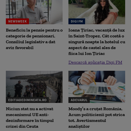
NEWSWEEK
DIGI FM
Beneficiu la pensie pentru o
Ioana Țiriac, vacanță de lux
categorie de pensionari.
în Saint-Tropez. Cât costă o
Consiliul legislativ a dat
singură noapte la hotelul cu
aviz favorabil
aspect de castel ales de
fiica lui Ion Țiriac
Descarcă aplicația Digi FM
EDITIADEDIMINEATA.RO
ADEVARUL
Niciun stat nu a activat
Moody’s a cruțat România.
mecanismul UE anti-
Acum politicienii pot strica
dezinformare în timpul
tot. Avertismentul
crizei din Ceuta
analiștilor