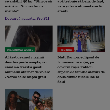
ce a slăbit 40 kg: “Știu ce să
apă trebuie să bem, de fapt,
mănânc. Nu mai fac ca
vara și la ce alimente să fim
înainte”
atenți
Descarcă aplicația Pro FM
DIGI ANIMAL WORLD
FILM NOW
A lăsat geamul mașinii
Matt Damon, eclipsat de
deschis peste noapte, iar
frumoasa lui soție, pe
când s-a trezit a găsit
covorul roșu. Tablou
animalul atârnat de volan:
superb de familie alături de
„Noroc că se mișcă greu”
două dintre fiicele lor, la
Seul