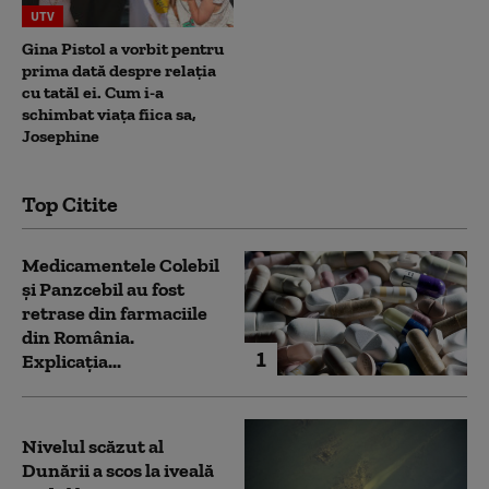
UTV
Gina Pistol a vorbit pentru
prima dată despre relația
cu tatăl ei. Cum i-a
schimbat viața fiica sa,
Josephine
Top Citite
Medicamentele Colebil
și Panzcebil au fost
retrase din farmaciile
din România.
1
Explicația...
Nivelul scăzut al
Dunării a scos la iveală