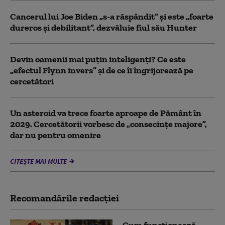
Cancerul lui Joe Biden „s-a răspândit” şi este „foarte
dureros și debilitant”, dezvăluie fiul său Hunter
Devin oamenii mai puțin inteligenți? Ce este
„efectul Flynn invers” și de ce îi îngrijorează pe
cercetători
Un asteroid va trece foarte aproape de Pământ în
2029. Cercetătorii vorbesc de „consecințe majore”,
dar nu pentru omenire
CITEȘTE MAI MULTE
Recomandările redacţiei