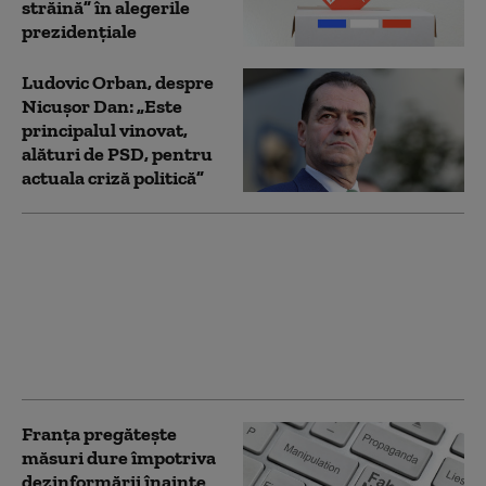
străină” în alegerile
prezidenţiale
Ludovic Orban, despre
Nicușor Dan: „Este
principalul vinovat,
alături de PSD, pentru
actuala criză politică”
Dan Motreanu: Fuga
de responsabilitate a
devenit un reflex al
PSD. Blochează,
contestă, atacă, apoi
caută un vinovat
Franța pregătește
măsuri dure împotriva
dezinformării înainte