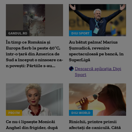
GANDUL.RO
DIGI SPORT
În timp ce România și
Au bătut palma! Marius
Europa fierb la peste 40°C,
Șumudică, revenire
într-o țară din America de
spectaculoasă pe bancă, în
Sud a început o ninsoare ca-
SuperLigă
n povești: Pârtiile s-au...
Descarcă aplicația Digi
Sport
PRO FM
DIGI WORLD
Ce nu-i lipsește Monicăi
Rinichii, printre primii
Anghel din frigider, după
afectați de caniculă. Câtă