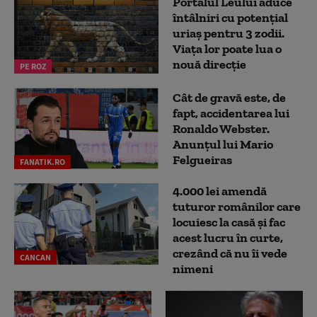
Portalul Leului aduce
întâlniri cu potențial
uriaș pentru 3 zodii.
Viața lor poate lua o
nouă direcție
PE ROZ
Cât de gravă este, de
fapt, accidentarea lui
Ronaldo Webster.
Anunțul lui Mario
Felgueiras
FANATIK.RO
4.000 lei amendă
tuturor românilor care
locuiesc la casă și fac
acest lucru în curte,
crezând că nu îi vede
CANCAN
nimeni