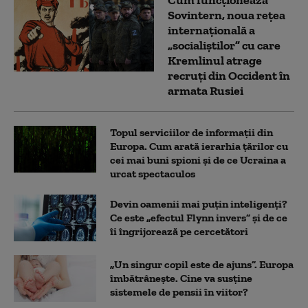
Cum funcționează
Sovintern, noua rețea
internațională a
„socialiștilor” cu care
Kremlinul atrage
recruți din Occident în
armata Rusiei
Topul serviciilor de informații din
Europa. Cum arată ierarhia țărilor cu
cei mai buni spioni și de ce Ucraina a
urcat spectaculos
Devin oamenii mai puțin inteligenți?
Ce este „efectul Flynn invers” și de ce
îi îngrijorează pe cercetători
„Un singur copil este de ajuns”. Europa
îmbătrânește. Cine va susține
sistemele de pensii în viitor?