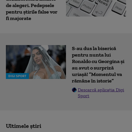
de alegeri. Pedepsele
pentru știrile false vor
fi majorate
S-au dus la biserică
pentru nunta lui
Ronaldo cu Georgina și
au avut o surpriză
uriașă! ”Momentul va
DIGI SPORT
rămâne în istorie”
Descarcă aplicația Digi
Sport
Ultimele știri