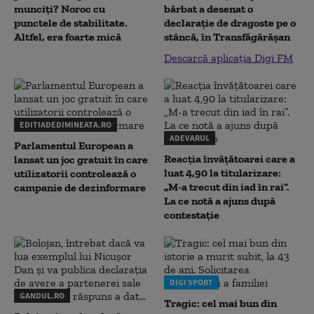
munciți? Noroc cu
bărbat a desenat o
punctele de stabilitate.
declaraţie de dragoste pe o
Altfel, era foarte mică
stâncă, în Transfăgărăşan
Descarcă aplicația Digi FM
EDITIADEDIMINEATA.RO
ADEVARUL
Parlamentul European a
Reacția învățătoarei care a
lansat un joc gratuit în care
luat 4,90 la titularizare:
utilizatorii controlează o
„M-a trecut din iad în rai”.
campanie de dezinformare
La ce notă a ajuns după
contestație
DIGI SPORT
GANDUL.RO
Tragic: cel mai bun din