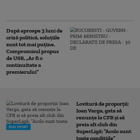
amantele nu sunt
relații ca între soți”
După aproape 3 luni de
criză politică, soluțiile
sunt tot mai puține.
Compromisul propus
de USR. „Ar fi o
continuitate a
premierului”
Lovitură de proporții:
Ioan Varga, gata să
renunțe la CFR și să
preia alt club din
DIGI SPORT
SuperLigă: ”Acolo sunt
toate condițiile”