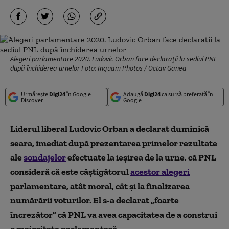
Alegeri parlamentare 2020. Ludovic Orban face declarații la sediul PNL
după închiderea urnelor Foto: Inquam Photos / Octav Ganea
Urmărește
Digi24
în Google
Adaugă
Digi24
ca sursă preferată în
Discover
Google
Liderul liberal Ludovic Orban a declarat duminică
seara, imediat după prezentarea primelor rezultate
ale
sondajelor
efectuate la ieșirea de la urne, că PNL
consideră că este câștigătorul
acestor alegeri
parlamentare, atât moral, cât și la finalizarea
numărării voturilor. El s-a declarat „foarte
încrezător” că PNL va avea capacitatea de a construi