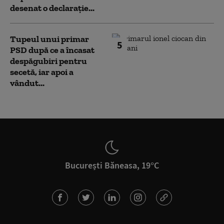
desenat o declarație...
Tupeul unui primar
5
PSD după ce a încasat
despăgubiri pentru
secetă, iar apoi a
vândut...
București Băneasa, 19°C