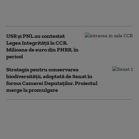
771 milioane euro pentru a-l proteja
pe Dominic Fritz, după contestarea
Legii Integrității la CCR
USR și PNL au contestat
Legea Integrității la CCR.
Milioane de euro din PNRR, în
pericol
Strategia pentru conservarea
biodiversității, adoptată de Senat în
forma Camerei Deputaților. Proiectul
merge la promulgare
Noua Lege a
Integrității a trecut de
votul Parlamentului.
Ceartă pe averile
partenerilor: „Cu