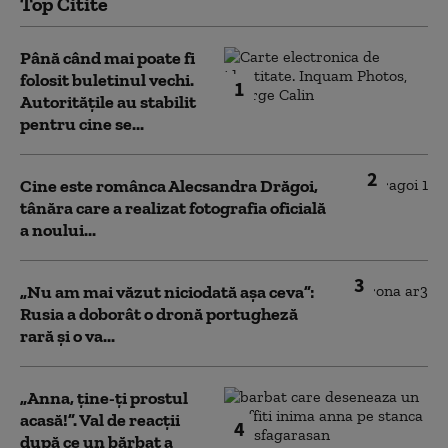
Top Citite
Până când mai poate fi
folosit buletinul vechi.
1
Autoritățile au stabilit
pentru cine se...
2
Cine este românca Alecsandra Drăgoi,
tânăra care a realizat fotografia oficială
a noului...
3
„Nu am mai văzut niciodată așa ceva”:
Rusia a doborât o dronă portugheză
rară și o va...
„Anna, ţine-ţi prostul
acasă!”. Val de reacții
4
după ce un bărbat a