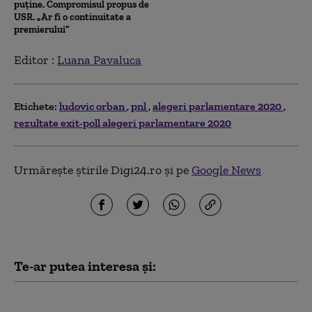
puține. Compromisul propus de
USR. „Ar fi o continuitate a
premierului”
Editor :
Luana Pavaluca
Etichete:
ludovic orban
pnl
alegeri parlamentare 2020
rezultate exit-poll alegeri parlamentare 2020
Urmărește știrile Digi24.ro și pe
Google News
Te-ar putea interesa și:
PSD acuză PNL şi USR că au blocat