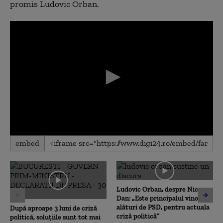
promis Ludovic Orban.
0
embed
seconds
of
0
seconds
Ludovic Orban, despre Nicușor
Dan: „Este principalul vinovat,
alături de PSD, pentru actuala
După aproape 3 luni de criză
criză politică”
politică, soluțiile sunt tot mai