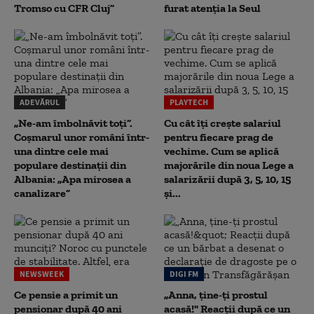
Tromso cu CFR Cluj”
furat atenția la Seul
ADEVĂRUL
PLAYTECH
„Ne-am îmbolnăvit toți”.
Cu cât îți crește salariul
Coșmarul unor români într-
pentru fiecare prag de
una dintre cele mai
vechime. Cum se aplică
populare destinații din
majorările din noua Lege a
Albania: „Apa mirosea a
salarizării după 3, 5, 10, 15
canalizare”
și...
NEWSWEEK
DIGI FM
Ce pensie a primit un
„Anna, ţine-ţi prostul
pensionar după 40 ani
acasă!" Reacţii după ce un