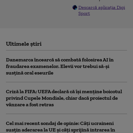
Descarcă aplicația Digi
Sport
Ultimele știri
Danemarca încearcă să combată folosirea AI în
fraudarea examenelor. Elevii vor trebui să-şi
susţină oral eseurile
Criză la FIFA: UEFA declară că îşi menţine boicotul
privind Cupele Mondiale, chiar dacă proiectul de
vânzare a fost retras
Cel mai recent sondaj de opinie: Câți ucraineni
susțin aderarea la UE și câți sprijină intrarea în