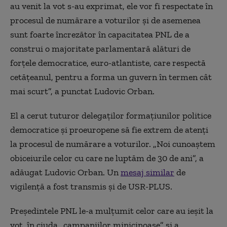
au venit la vot s-au exprimat, ele vor fi respectate în
procesul de numărare a voturilor și de asemenea
sunt foarte încrezător în capacitatea PNL de a
construi o majoritate parlamentară alături de
forțele democratice, euro-atlantiste, care respectă
cetățeanul, pentru a forma un guvern în termen cât
mai scurt”, a punctat Ludovic Orban.
El a cerut tuturor delegaților formațiunilor politice
democratice și proeuropene să fie extrem de atenți
la procesul de numărare a voturilor. „Noi cunoaștem
obiceiurile celor cu care ne luptăm de 30 de ani”, a
adăugat Ludovic Orban. Un
mesaj similar
de
vigilență a fost transmis și de USR-PLUS.
Președintele PNL le-a mulțumit celor care au ieșit la
vot, în ciuda „campaniilor minicinoase” și a