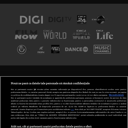
TERMENI ȘI CONDIȚII
POLITICA DE CONFIDENȚIALITATE
Nouă ne pasă ca datele tale personale să rămână confidențiale
Noi și partenerii noștri
30
stocăm și/sau accesăm informații pe dispozitivul dvs., precum identificatorii cookie unici pentru
prelucrarea datelor cu caracter personal. Puteți accepta sau gestiona alegerile dvs. făcând clic mai jos sau în orice moment, pe pagina
ABONARE DIGI TV
cu politica de confidențialitate. Aceste alegeri vor fi raportate partenerilor noștri și nu vă vor afecta navigarea.
Mai multe detalii
Noi si partenerii nostri (retelele de socializare si agentiile de publicitate partenere, precum si furnizorii nostri de servicii de date
analitice) prelucram date pentru a permite website-ului sa functioneze, pentru a personaliza continutul si anunturile publicitare
GESTIONAȚI PREFERINȚELE
afisate in functie de interesele si/sau profilul dvs., pentru a va oferi functionalitati aferente retelelor de socializare si pentru a analiza
traficul pe website. Beneficiati de drepturile prevazute de art. 15-22 din GDPR in legatura cu prelucrarea datelor cu caracter
personal. Aceste drepturi pot fi exercitate prin modalitatea indicata
aici
. Prin click pe “ACCEPT TOATE”, acceptati folosirea tuturor
CODUL DIGI24
Tehnologiilor de tip Cookie, care implica inclusiv acceptul dvs. cu privire la stocarea/accesarea informatiilor de catre Vendor-ii cu
care colaboram. Prin click pe “VREAU SA MODIFIC SETARILE INDIVIDUAL” puteti schimba preferintele in mod individual, mai
putin cele legate de cookie strict necesare pentru functionarea website-ului.
CAMERE WEB
Atât noi, cât și partenerii noștri prelucrăm datele pentru a oferi: