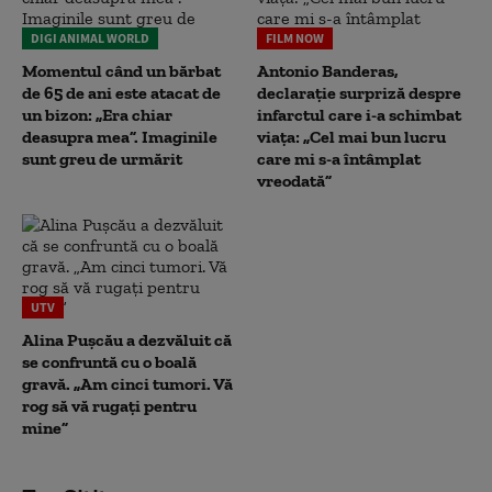
DIGI ANIMAL WORLD
FILM NOW
Momentul când un bărbat
Antonio Banderas,
de 65 de ani este atacat de
declarație surpriză despre
un bizon: „Era chiar
infarctul care i-a schimbat
deasupra mea”. Imaginile
viața: „Cel mai bun lucru
sunt greu de urmărit
care mi s-a întâmplat
vreodată”
UTV
Alina Pușcău a dezvăluit că
se confruntă cu o boală
gravă. „Am cinci tumori. Vă
rog să vă rugați pentru
mine”