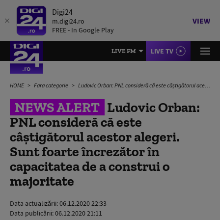
Digi24
VIEW
m.digi24.ro
FREE - In Google Play
LIVE TV
LIVE FM
HOME
Fara categorie
Ludovic Orban: PNL consideră că este câștigătorul acestor alegeri. Sunt foarte încrezător în capacitatea de a construi o majoritate
NEWS ALERT
Ludovic Orban:
PNL consideră că este
câștigătorul acestor alegeri.
Sunt foarte încrezător în
capacitatea de a construi o
majoritate
Data actualizării:
06.12.2020 22:33
Data publicării:
06.12.2020 21:11