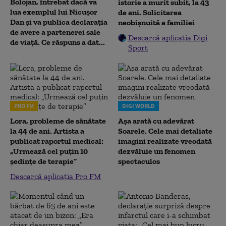
Bolojan, întrebat dacă va
istorie a murit subit, la 43
lua exemplul lui Nicușor
de ani. Solicitarea
Dan și va publica declarația
neobișnuită a familiei
de avere a partenerei sale
Descarcă aplicația Digi
de viață. Ce răspuns a dat...
Sport
PRO FM
DIGI WORLD
Lora, probleme de sănătate
Așa arată cu adevărat
la 44 de ani. Artista a
Soarele. Cele mai detaliate
publicat raportul medical:
imagini realizate vreodată
„Urmează cel puțin 10
dezvăluie un fenomen
ședințe de terapie”
spectaculos
Descarcă aplicația Pro FM