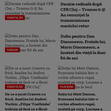
Decizie radicală după
CFR Cluj – Tromso 0-5!
Au renunțat la
FANATIK.RO
transmisiunea
meciului retur
Doliu pentru Dan
Diaconescu. Fratele lui,
Mario Diaconescu, a
CANCAN
încetat din viață la doar
60 de ani
FANATIK.RO
FILM NOW
De ce a jucat Craiova cu
Soția lui Matt Damon,
frică. Analiza lui Andrei
frumoasa balului într-o
Vochin: „Filipe ‘Coelhinho’
rochie albastru regal,
trebuia să facă ce a făcut
mulată pe corp. Luciana a