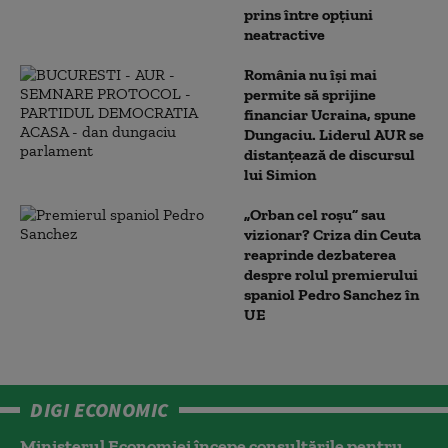
prins între opțiuni
neatractive
România nu își mai
permite să sprijine
financiar Ucraina, spune
Dungaciu. Liderul AUR se
distanțează de discursul
lui Simion
„Orban cel roșu” sau
vizionar? Criza din Ceuta
reaprinde dezbaterea
despre rolul premierului
spaniol Pedro Sanchez în
UE
DIGI ECONOMIC
Ministerul Economiei începe consultările pentru