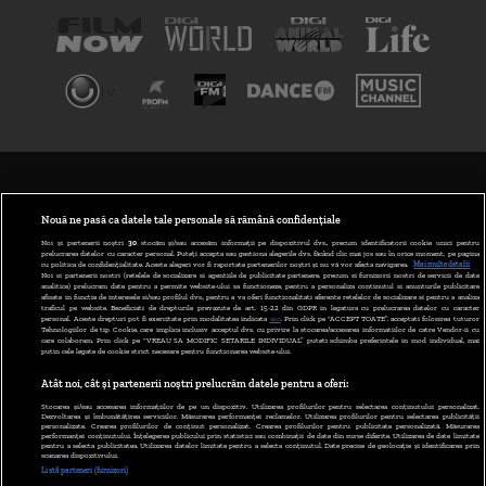
TERMENI ȘI CONDIȚII
POLITICA DE CONFIDENȚIALITATE
Nouă ne pasă ca datele tale personale să rămână confidențiale
Noi și partenerii noștri
30
stocăm și/sau accesăm informații pe dispozitivul dvs., precum identificatorii cookie unici pentru
prelucrarea datelor cu caracter personal. Puteți accepta sau gestiona alegerile dvs. făcând clic mai jos sau în orice moment, pe pagina
ABONARE DIGI TV
cu politica de confidențialitate. Aceste alegeri vor fi raportate partenerilor noștri și nu vă vor afecta navigarea.
Mai multe detalii
Noi si partenerii nostri (retelele de socializare si agentiile de publicitate partenere, precum si furnizorii nostri de servicii de date
analitice) prelucram date pentru a permite website-ului sa functioneze, pentru a personaliza continutul si anunturile publicitare
GESTIONAȚI PREFERINȚELE
afisate in functie de interesele si/sau profilul dvs., pentru a va oferi functionalitati aferente retelelor de socializare si pentru a analiza
traficul pe website. Beneficiati de drepturile prevazute de art. 15-22 din GDPR in legatura cu prelucrarea datelor cu caracter
personal. Aceste drepturi pot fi exercitate prin modalitatea indicata
aici
. Prin click pe “ACCEPT TOATE”, acceptati folosirea tuturor
CODUL DIGI24
Tehnologiilor de tip Cookie, care implica inclusiv acceptul dvs. cu privire la stocarea/accesarea informatiilor de catre Vendor-ii cu
care colaboram. Prin click pe “VREAU SA MODIFIC SETARILE INDIVIDUAL” puteti schimba preferintele in mod individual, mai
putin cele legate de cookie strict necesare pentru functionarea website-ului.
CAMERE WEB
Atât noi, cât și partenerii noștri prelucrăm datele pentru a oferi:
CONTACT/INFO
Stocarea și/sau accesarea informațiilor de pe un dispozitiv. Utilizarea profilurilor pentru selectarea conținutului personalizat.
Dezvoltarea și îmbunătățirea serviciilor. Măsurarea performanței reclamelor. Utilizarea profilurilor pentru selectarea publicității
personalizate. Crearea profilurilor de conținut personalizat. Crearea profilurilor pentru publicitate personalizată. Măsurarea
performanței conținutului. Înțelegerea publicului prin statistici sau combinații de date din surse diferite. Utilizarea de date limitate
pentru a selecta publicitatea. Utilizarea datelor limitate pentru a selecta conținutul. Date precise de geolocație și identificarea prin
VERSIUNE DESKTOP
scanarea dispozitivului.
Listă parteneri (furnizori)