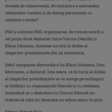
dovadă de consecvenţă, de susţinere a intereselor
cetăţenilor români şi de dialog permanent cu
cetăţenii români”.
PSD a solicitat PNL organizarea, de comun acord, a
cel puţin două dezbateri între Viorica Dăncilă şi
Klaus Iohannis, înaintea turului al doilea al
alegerilor prezidenţiale din 24 noiembrie.
Şeful campaniei electorale a lui Klaus Iohannis, Dan
Motreanu, a declarat, luni seara, că în turul al doilea
al alegerilor prezidenţiale se va merge pe mitinguri
şi întâlniri cu organizaţiile liberale şi cu cetăţenii,
susţinând că o dezbatere cu Viorica Dăncilă nu
trebuie să aibă loc deoarece nu aduce nimic în plus.
Editor: Robert Kiss