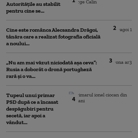
Autoritățile au stabilit
pentru cine se...
2
Cine este românca Alecsandra Drăgoi,
tânăra care a realizat fotografia oficială
a noului...
3
„Nu am mai văzut niciodată așa ceva”:
Rusia a doborât o dronă portugheză
rară și o va...
Tupeul unui primar
4
PSD după ce a încasat
despăgubiri pentru
secetă, iar apoi a
vândut...