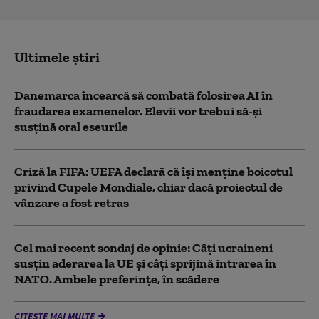
Ultimele știri
Danemarca încearcă să combată folosirea AI în
fraudarea examenelor. Elevii vor trebui să-şi
susţină oral eseurile
Criză la FIFA: UEFA declară că îşi menţine boicotul
privind Cupele Mondiale, chiar dacă proiectul de
vânzare a fost retras
Cel mai recent sondaj de opinie: Câți ucraineni
susțin aderarea la UE și câți sprijină intrarea în
NATO. Ambele preferințe, în scădere
CITEȘTE MAI MULTE