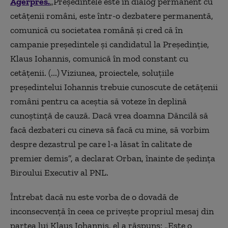
Agerpres.
„Preşedintele este în dialog permanent cu
cetăţenii români, este într-o dezbatere permanentă,
comunică cu societatea română şi cred că în
campanie preşedintele şi candidatul la Preşedinţie,
Klaus Iohannis, comunică în mod constant cu
cetăţenii. (...) Viziunea, proiectele, soluţiile
preşedintelui Iohannis trebuie cunoscute de cetăţenii
români pentru ca aceştia să voteze în deplină
cunoştinţă de cauză. Dacă vrea doamna Dăncilă să
facă dezbateri cu cineva să facă cu mine, să vorbim
despre dezastrul pe care l-a lăsat în calitate de
premier demis”, a declarat Orban, înainte de şedinţa
Biroului Executiv al PNL.
Întrebat dacă nu este vorba de o dovadă de
inconsecvenţă în ceea ce priveşte propriul mesaj din
partea lui Klaus Iohannis, el a răspuns: „Este o