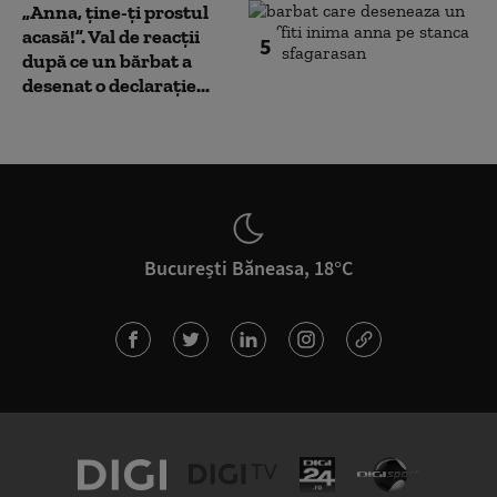
„Anna, ţine-ţi prostul
acasă!”. Val de reacții
5
după ce un bărbat a
desenat o declarație...
București Băneasa, 18°C