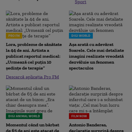
Sport
PRO FM
DIGI WORLD
Lora, probleme de sănătate
Așa arată cu adevărat
la 44 de ani. Artista a
Soarele. Cele mai detaliate
publicat raportul medical:
imagini realizate vreodată
„Urmează cel puțin 10
dezvăluie un fenomen
ședințe de terapie”
spectaculos
Descarcă aplicația Pro FM
DIGI ANIMAL WORLD
FILM NOW
Momentul când un bărbat
Antonio Banderas,
de 65 de ani este atacat de
declarație surpriză despre