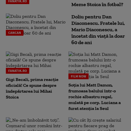
FANATIK.RO
Meme Stoica în fotbal?
Doliu pentru Dan
Diaconescu. Fratele lui,
Mario Diaconescu, a
CANCAN
încetat din viață la doar
60 de ani
FANATIK.RO
FILM NOW
Gigi Becali, prima reacție
Soția lui Matt Damon,
oficială! Ce spune despre
frumoasa balului într-o
îndepărtarea lui Mihai
rochie albastru regal,
Stoica
mulată pe corp. Luciana a
furat atenția la Seul