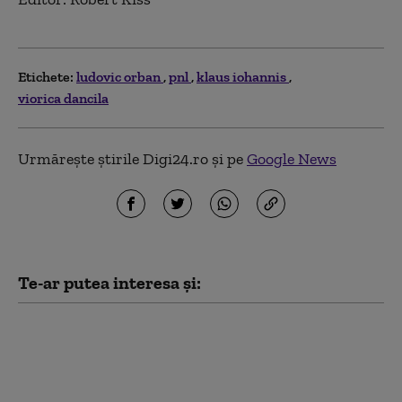
Etichete:
ludovic orban
pnl
klaus iohannis
viorica dancila
Urmărește știrile Digi24.ro și pe
Google News
Te-ar putea interesa și:
PSD acuză PNL şi USR că au blocat
771 milioane euro pentru a-l proteja
pe Dominic Fritz, după contestarea
Legii Integrității la CCR