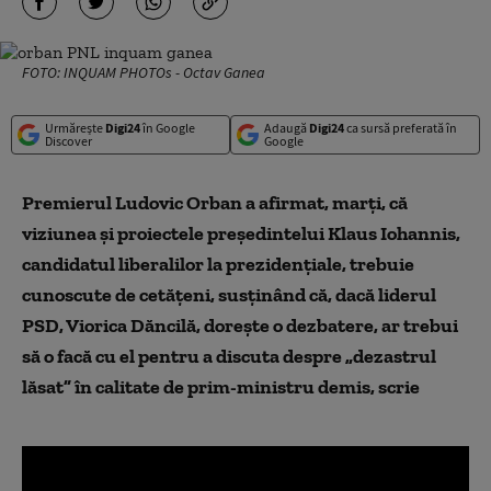
FOTO: INQUAM PHOTOs - Octav Ganea
Urmărește
Digi24
în Google
Adaugă
Digi24
ca sursă preferată în
Discover
Google
Premierul Ludovic Orban a afirmat, marţi, că
viziunea şi proiectele preşedintelui Klaus Iohannis,
candidatul liberalilor la prezidenţiale, trebuie
cunoscute de cetăţeni, susţinând că, dacă liderul
PSD, Viorica Dăncilă, doreşte o dezbatere, ar trebui
să o facă cu el pentru a discuta despre „dezastrul
lăsat” în calitate de prim-ministru demis, scrie