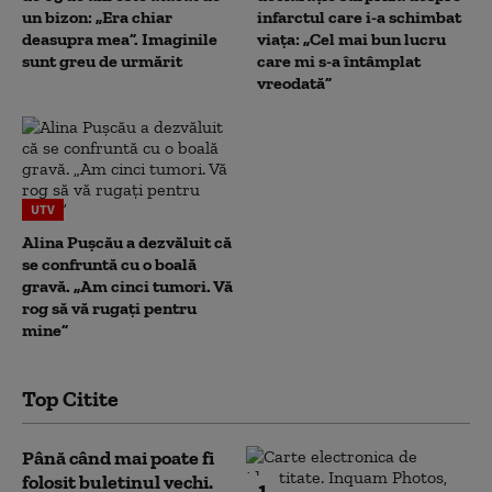
un bizon: „Era chiar
infarctul care i-a schimbat
deasupra mea”. Imaginile
viața: „Cel mai bun lucru
sunt greu de urmărit
care mi s-a întâmplat
vreodată”
UTV
Alina Pușcău a dezvăluit că
se confruntă cu o boală
gravă. „Am cinci tumori. Vă
rog să vă rugați pentru
mine”
Top Citite
Până când mai poate fi
folosit buletinul vechi.
1