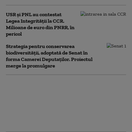
USR și PNL au contestat
Legea Integrității la CCR.
Milioane de euro din PNRR, în
pericol
Strategia pentru conservarea
biodiversității, adoptată de Senat în
forma Camerei Deputaților. Proiectul
merge la promulgare
Noua Lege a
Integrității a trecut de
votul Parlamentului.
Ceartă pe averile
partenerilor: „Cu
amantele nu sunt
relații ca între soți”