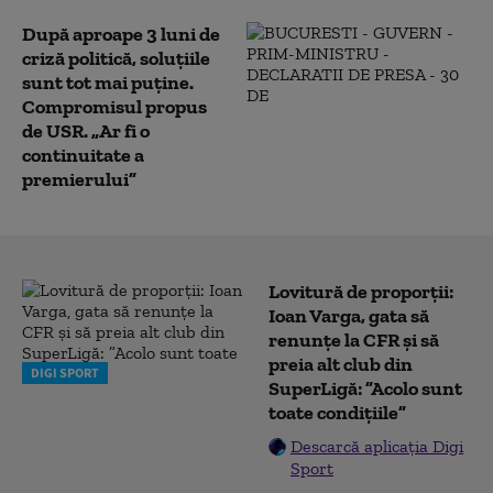
După aproape 3 luni de
criză politică, soluțiile
sunt tot mai puține.
Compromisul propus
de USR. „Ar fi o
continuitate a
premierului”
Lovitură de proporții:
Ioan Varga, gata să
renunțe la CFR și să
preia alt club din
DIGI SPORT
SuperLigă: ”Acolo sunt
toate condițiile”
Descarcă aplicația Digi
Sport