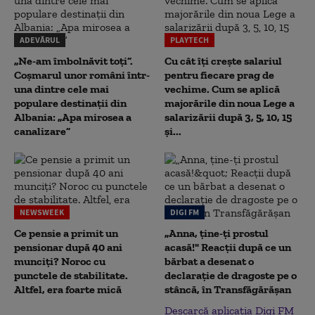
ADEVĂRUL
PLAYTECH
„Ne-am îmbolnăvit toți”.
Cu cât îți crește salariul
Coșmarul unor români într-
pentru fiecare prag de
una dintre cele mai
vechime. Cum se aplică
populare destinații din
majorările din noua Lege a
Albania: „Apa mirosea a
salarizării după 3, 5, 10, 15
canalizare”
și...
NEWSWEEK
DIGI FM
Ce pensie a primit un
„Anna, ţine-ţi prostul
pensionar după 40 ani
acasă!" Reacţii după ce un
munciți? Noroc cu
bărbat a desenat o
punctele de stabilitate.
declaraţie de dragoste pe o
Altfel, era foarte mică
stâncă, în Transfăgărăşan
Descarcă aplicația Digi FM