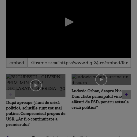
0
embed
seconds
of
0
seconds
Ludovic Orban, despre Nicușor
Dan: „Este principalul vinovat,
alături de PSD, pentru actuala
După aproape 3 luni de criză
criză politică”
politică, soluțiile sunt tot mai
puține. Compromisul propus de
USR. „Ar fi o continuitate a
premierului”