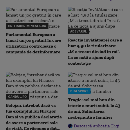
EDITIADEDIMINEATA.RO
ADEVARUL
Parlamentul European a
Reacția învățătoarei care a
lansat un joc gratuit în care
luat 4,90 la titularizare:
utilizatorii controlează o
„M-a trecut din iad în rai”.
campanie de dezinformare
La ce notă a ajuns după
contestație
DIGI SPORT
GANDUL.RO
Tragic: cel mai bun din
Bolojan, întrebat dacă va
istorie a murit subit, la 43
lua exemplul lui Nicușor
de ani. Solicitarea
Dan și va publica declarația
neobișnuită a familiei
de avere a partenerei sale
Descarcă aplicația Digi
de viață. Ce răspuns a dat...