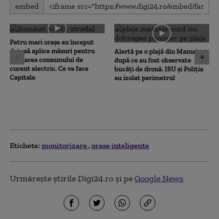
0
embed
seconds
of
0
seconds
Patru mari orașe au început
deja să aplice măsuri pentru
Alertă pe o plajă din Mamaia,
limitarea consumului de
după ce au fost observate
curent electric. Ce va face
bucăți de dronă. ISU și Poliția
Capitala
au izolat perimetrul
Etichete:
monitorizare
orase inteligente
Urmărește știrile Digi24.ro și pe
Google News