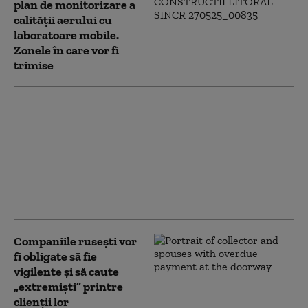
plan de monitorizare a
calității aerului cu
laboratoare mobile.
Zonele în care vor fi
trimise
Primăria Capitalei
anunţă că
monitorizează
intervenţiile pentru
deszăpezire. Câte
utilaje folosesc
primăriile de sector
Companiile rusești vor
fi obligate să fie
vigilente și să caute
„extremiști” printre
clienții lor