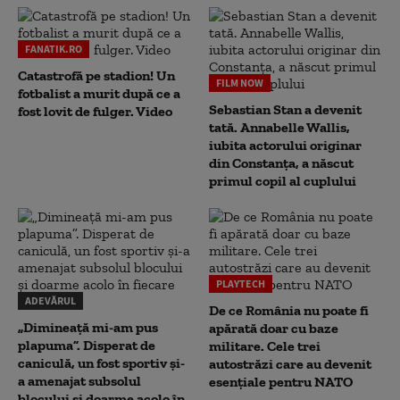
FANATIK.RO
Catastrofă pe stadion! Un
FILM NOW
fotbalist a murit după ce a
Sebastian Stan a devenit
fost lovit de fulger. Video
tată. Annabelle Wallis,
iubita actorului originar
din Constanța, a născut
primul copil al cuplului
PLAYTECH
ADEVĂRUL
De ce România nu poate fi
„Dimineață mi-am pus
apărată doar cu baze
plapuma”. Disperat de
militare. Cele trei
caniculă, un fost sportiv și-
autostrăzi care au devenit
a amenajat subsolul
esențiale pentru NATO
blocului și doarme acolo în