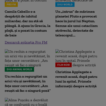
PRO FM
DIGI WORLD
Camila Cabello s-a
Un „intrus” de mărimea
despărțit de iubitul
planetei Pluto a provocat
miliardar, dar nu stă să
haos în jurul lui Neptun.
plângă. A ajuns în Grecia, la
Semne ale unui cataclism
plajă, și a pozat în costum
străvechi, detectate de
de baie
telescopul...
Descarcă aplicația Pro FM
FILM NOW
DIGI ANIMAL WORLD
Christina Applegate a
Un rechin a regurgitat un
revenit acasă, după patru
arici viu și nevătămat, în
luni în spital. Primele
fața unor cercetători: „Am
informații despre actriță
reușit să fac o singură poză”