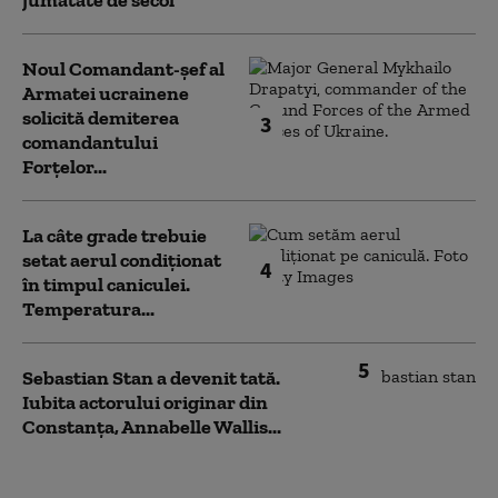
Noul Comandant-șef al
Armatei ucrainene
solicită demiterea
3
comandantului
Forțelor...
La câte grade trebuie
setat aerul condiționat
4
în timpul caniculei.
Temperatura...
5
Sebastian Stan a devenit tată.
Iubita actorului originar din
Constanța, Annabelle Wallis...