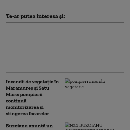
Te-ar putea interesa și:
Asociațiile de pacienți
cer intervenția
Ministerului Sănătății
și CNAS după scăderea
cu 47% a investigațiilor
de monitorizare
Incendii de vegetație în
Maramureș și Satu
Mare: pompierii
continuă
monitorizarea și
stingerea focarelor
Buzoianu anunță un