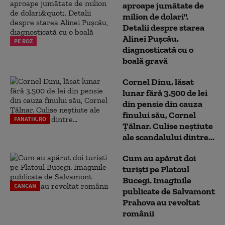
aproape jumătate de
milion de dolari".
Detalii despre starea
Alinei Pușcău,
PE ROZ
diagnosticată cu o
boală gravă
Cornel Dinu, lăsat
lunar fără 3.500 de lei
din pensie din cauza
finului său, Cornel
FANATIK.RO
Țălnar. Culise neștiute
ale scandalului dintre...
Cum au apărut doi
turiști pe Platoul
Bucegi. Imaginile
CANCAN
publicate de Salvamont
Prahova au revoltat
românii