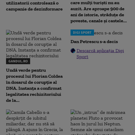
care mulți turiști nu au
utilizatorii controlează o
auzit. Are aproape 900 de
campanie de dezinformare
ani de istorie, străduțe de
poveste, canale și castele...
DIGI SPORT
Dan Petrescu s-a decis
Descarcă aplicația Digi
Sport
GANDUL.RO
Undă verde pentru
procesul lui Florian Coldea
în dosarul de corupție al
DNA. Instanța a confirmat
legalitatea rechizitoriului
de la...