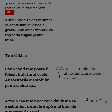
UTV
Alina Pușcău a dezvăluit că
se confruntă cu o boală
gravă. „Am cinci tumori. Vă
rog să vă rugați pentru
mine”
Top Citite
Până când mai poate fi
folosit buletinul vechi.
1
Autoritățile au stabilit
pentru cine se...
2
A treia cea mai mică țară din lume și-
a schimbat numele după mai bine de
jumătate de secol