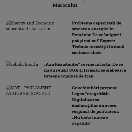
Marocului
Problema capacității de
stocare a energiei în
România: De ce bulgarii
pot și noi nu? Expert:
Trebuie investiții în două
sectoare cheie
„Axa Rezistenței” revine în forță. De ce
nu au reușit SUA și Israelul să slăbească
rețeaua condusă de Iran
Ce schimbări propune
Legea Integrității.
Digitalizarea
declarațiilor de avere,
respinsă de politicieni:
„Nu toată lumea e
capabilă”