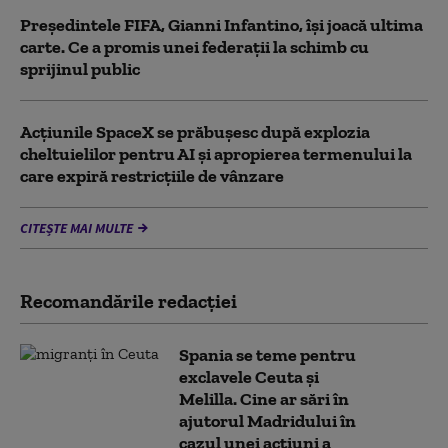
Președintele FIFA, Gianni Infantino, îşi joacă ultima
carte. Ce a promis unei federații la schimb cu
sprijinul public
Acţiunile SpaceX se prăbuşesc după explozia
cheltuielilor pentru AI şi apropierea termenului la
care expiră restricţiile de vânzare
CITEȘTE MAI MULTE
Recomandările redacţiei
Spania se teme pentru
exclavele Ceuta și
Melilla. Cine ar sări în
ajutorul Madridului în
cazul unei acțiuni a