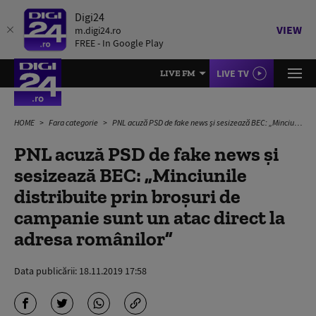
Digi24
VIEW
m.digi24.ro
FREE - In Google Play
LIVE TV
LIVE FM
HOME
Fara categorie
PNL acuză PSD de fake news și sesizează BEC: „Minciunile distribuite prin broșuri de campanie sunt un atac direct la adresa românilor”
PNL acuză PSD de fake news și
sesizează BEC: „Minciunile
distribuite prin broșuri de
campanie sunt un atac direct la
adresa românilor”
Data publicării:
18.11.2019 17:58