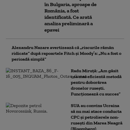
în Bulgaria, aproape de
România, a fost
identificată. Ce arată
analiza preliminară a
epavei
Alexandru Nazare avertizează că „riscurile rămân
ridicate” după rapoartele Fitch și Moody’s: „Nu a fost o
perioadă simplă”
Radu Miruță: „Am găsit
cea mai eficientă metodă
pentru doborârea
dronelor rusești.
Funcționează cu succes”
SUA au convins Ucraina
să nu mai atace conducta
CPC şi petrolierele non-
ruseşti din Marea Neagră
(Bloomberg)