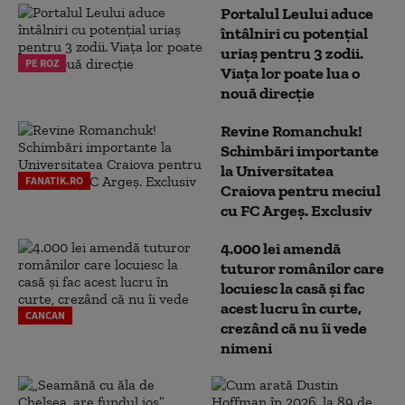
Portalul Leului aduce
întâlniri cu potențial
uriaș pentru 3 zodii.
PE ROZ
Viața lor poate lua o
nouă direcție
Revine Romanchuk!
Schimbări importante
la Universitatea
FANATIK.RO
Craiova pentru meciul
cu FC Argeş. Exclusiv
4.000 lei amendă
tuturor românilor care
locuiesc la casă și fac
acest lucru în curte,
CANCAN
crezând că nu îi vede
nimeni