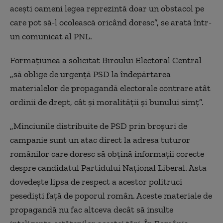
acești oameni legea reprezintă doar un obstacol pe
care pot să-l ocolească oricând doresc
”, se arată într-
un comunicat al PNL.
Formațiunea
a
solicitat
Biroul
ui
Electoral Central
„să
oblige de urgență PSD la îndepărtarea
materialelor de propagandă electorale contrare atât
ordinii de drept, cât și moralității și bunului simț
”.
„
Mi
nciunile distribuite de PSD prin broșuri de
campanie sunt un atac direct la adresa tuturor
românilor care doresc să obțină informații corecte
despre candidatul Partidului Național Liberal. Asta
dovedește lipsa de respect a acestor politruci
pesediști față de poporul român. Aceste materiale de
propagandă nu fac altceva decât să insulte