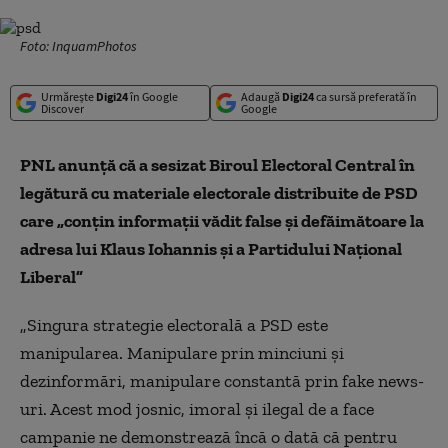
Foto: InquamPhotos
Urmărește
Digi24
în Google
Adaugă
Digi24
ca sursă preferată în
Discover
Google
PNL anunță că a sesizat Biroul Electoral Central în
legătură cu materiale electorale distribuite de PSD
care „conțin informații vădit false și defăimătoare la
adresa lui Klaus Iohannis și a Partidului Național
Liberal”
„Singura strategie electorală a PSD este
manipularea. Manipulare prin minciuni și
dezinformări, manipulare constantă prin
f
ake
n
ews-
uri. Acest mod josnic, imoral și ilegal de a face
campanie ne demonstrează încă o dată că pentru