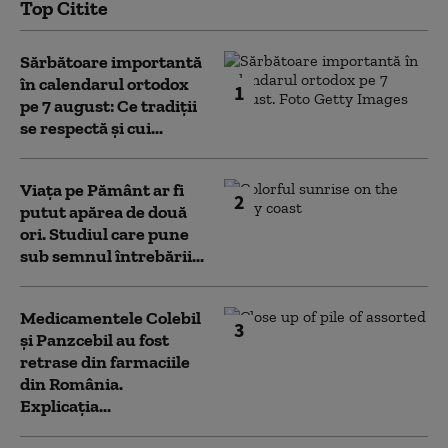
Top Citite
Sărbătoare importantă
în calendarul ortodox
1
pe 7 august: Ce tradiții
se respectă și cui...
Viața pe Pământ ar fi
2
putut apărea de două
ori. Studiul care pune
sub semnul întrebării...
Medicamentele Colebil
3
și Panzcebil au fost
retrase din farmaciile
din România.
Explicația...