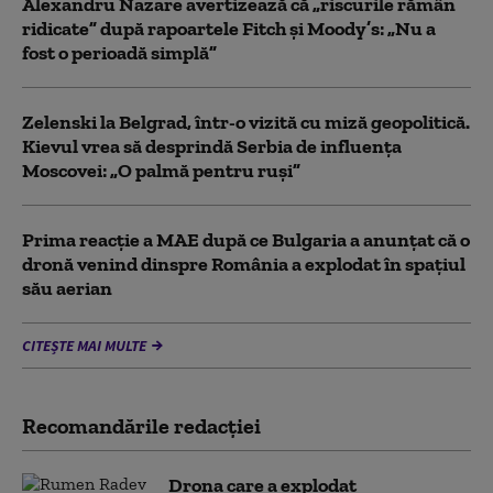
Alexandru Nazare avertizează că „riscurile rămân
ridicate” după rapoartele Fitch și Moody’s: „Nu a
fost o perioadă simplă”
Zelenski la Belgrad, într-o vizită cu miză geopolitică.
Kievul vrea să desprindă Serbia de influența
Moscovei: „O palmă pentru ruși”
Prima reacție a MAE după ce Bulgaria a anunţat că o
dronă venind dinspre România a explodat în spaţiul
său aerian
CITEȘTE MAI MULTE
Recomandările redacţiei
Drona care a explodat