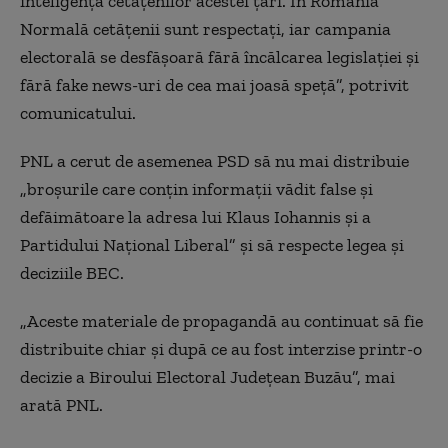
inteligența cetățenilor acestei țări. În România
Normală cetățenii sunt respectați, iar campania
electorală se desfășoară fără încălcarea legislației și
fără
f
ake
n
ews-uri de cea mai joasă speță
”, potrivit
comunicatului.
PNL a cerut de asemenea P
SD să nu mai distribuie
„
broșurile care conțin informații vădit false și
defăimătoare la adresa lui Klaus Iohannis și a
Partidului Național Liberal
” și să
respecte legea și
deciziile BEC.
„
Ac
este materiale de propagandă au continuat să fie
distribuite chiar și după ce au fost interzise printr-o
decizie a Biroului Electoral Județean Buzău
”, mai
arată PNL.