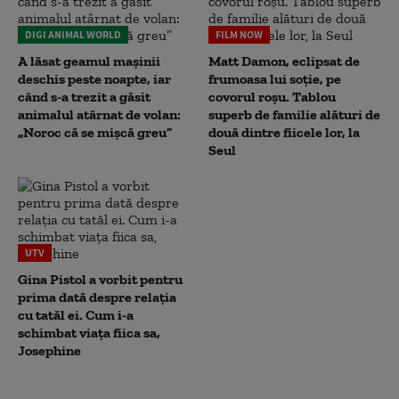
DIGI ANIMAL WORLD
FILM NOW
A lăsat geamul mașinii
Matt Damon, eclipsat de
deschis peste noapte, iar
frumoasa lui soție, pe
când s-a trezit a găsit
covorul roșu. Tablou
animalul atârnat de volan:
superb de familie alături de
„Noroc că se mișcă greu”
două dintre fiicele lor, la
Seul
UTV
Gina Pistol a vorbit pentru
prima dată despre relația
cu tatăl ei. Cum i-a
schimbat viața fiica sa,
Josephine