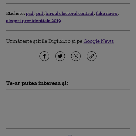
Etichete:
psd
pnl
biroul electoral central
fake news
alegeri prezidentiale 2019
Urmărește știrile Digi24.ro și pe
Google News
Te-ar putea interesa și:
PSD îi cere lui Bolojan să susțină la
Bruxelles repornirea centralelor pe
cărbune: „României nu i se poate cere
să rămână în beznă”