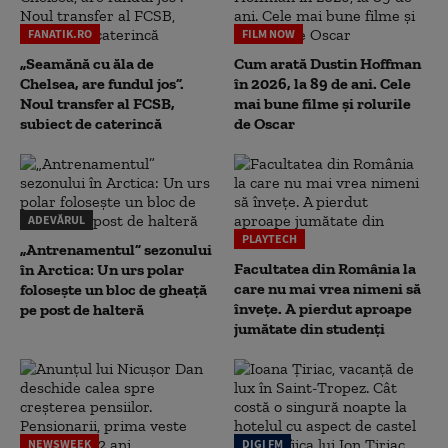
FANATIK.RO
FILM NOW
„Seamănă cu ăla de
Cum arată Dustin Hoffman
Chelsea, are fundul jos”.
în 2026, la 89 de ani. Cele
Noul transfer al FCSB,
mai bune filme și rolurile
subiect de caterincă
de Oscar
ADEVĂRUL
PLAYTECH
„Antrenamentul” sezonului
Facultatea din România la
în Arctica: Un urs polar
care nu mai vrea nimeni să
folosește un bloc de gheață
înveţe. A pierdut aproape
pe post de halteră
jumătate din studenţi
NEWSWEEK
DIGI FM