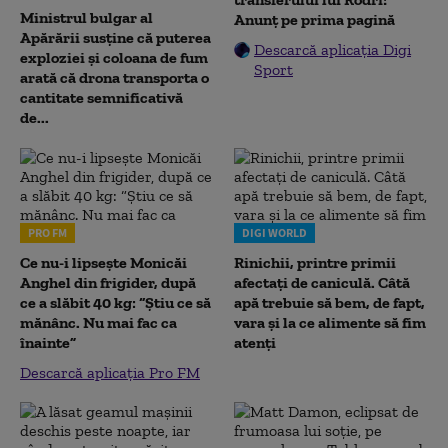
Ministrul bulgar al
Anunț pe prima pagină
Apărării susține că puterea
Descarcă aplicația Digi
exploziei și coloana de fum
Sport
arată că drona transporta o
cantitate semnificativă
de...
PRO FM
DIGI WORLD
Ce nu-i lipsește Monicăi
Rinichii, printre primii
Anghel din frigider, după
afectați de caniculă. Câtă
ce a slăbit 40 kg: “Știu ce să
apă trebuie să bem, de fapt,
mănânc. Nu mai fac ca
vara și la ce alimente să fim
înainte”
atenți
Descarcă aplicația Pro FM