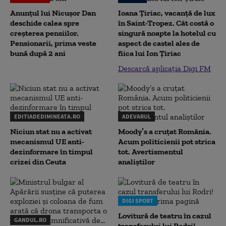
Anunțul lui Nicușor Dan
Ioana Țiriac, vacanță de lux
deschide calea spre
în Saint-Tropez. Cât costă o
creșterea pensiilor.
singură noapte la hotelul cu
Pensionarii, prima veste
aspect de castel ales de
bună după 2 ani
fiica lui Ion Țiriac
Descarcă aplicația Digi FM
EDITIADEDIMINEATA.RO
ADEVARUL
Niciun stat nu a activat
Moody’s a cruțat România.
mecanismul UE anti-
Acum politicienii pot strica
dezinformare în timpul
tot. Avertismentul
crizei din Ceuta
analiștilor
DIGI SPORT
Lovitură de teatru în cazul
GANDUL.RO
transferului lui Rodri!