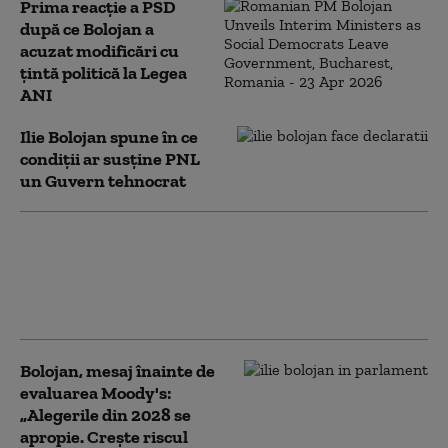
Prima reacție a PSD
după ce Bolojan a
acuzat modificări cu
țintă politică la Legea
ANI
Ilie Bolojan spune în ce
condiții ar susține PNL
un Guvern tehnocrat
Bolojan, despre contestarea
legii ANI la CCR: E necesară o
verificare. Modificările au
fost făcute cu țintă politică
Bolojan, mesaj înainte de
evaluarea Moody's:
„Alegerile din 2028 se
apropie. Crește riscul