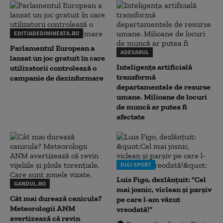
EDITIADEDIMINEATA.RO
Parlamentul European a
ADEVARUL
lansat un joc gratuit în care
Inteligența artificială
utilizatorii controlează o
transformă
campanie de dezinformare
departamentele de resurse
umane. Milioane de locuri
de muncă ar putea fi
afectate
DIGI SPORT
Luis Figo, dezlănțuit: "Cel
GANDUL.RO
mai josnic, viclean și parșiv
Cât mai durează canicula?
pe care l-am văzut
Meteorologii ANM
vreodată!"
avertizează că revin