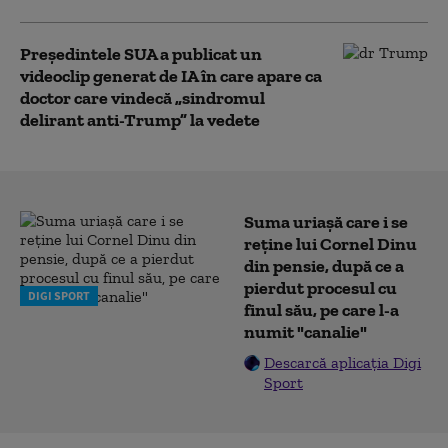
Preşedintele SUA a publicat un
videoclip generat de IA în care apare ca
doctor care vindecă „sindromul
delirant anti-Trump” la vedete
Suma uriașă care i se
reține lui Cornel Dinu
din pensie, după ce a
pierdut procesul cu
DIGI SPORT
finul său, pe care l-a
numit "canalie"
Descarcă aplicația Digi
Sport