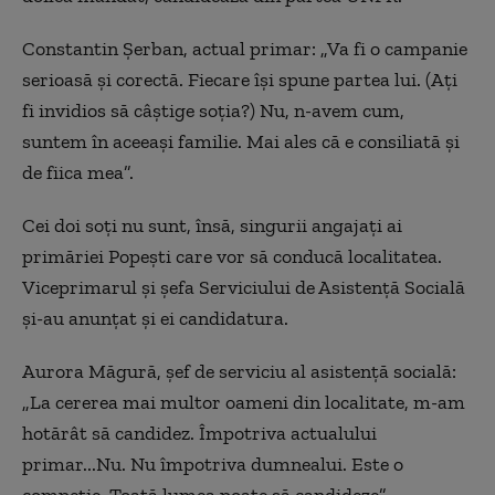
Constantin Şerban, actual primar: „Va fi o campanie
serioasă şi corectă. Fiecare îşi spune partea lui. (Aţi
fi invidios să câştige soţia?) Nu, n-avem cum,
suntem în aceeaşi familie. Mai ales că e consiliată şi
de fiica mea”.
Cei doi soţi nu sunt, însă, singurii angajaţi ai
primăriei Popeşti care vor să conducă localitatea.
Viceprimarul şi şefa Serviciului de Asistenţă Socială
şi-au anunţat şi ei candidatura.
Aurora Măgură, şef de serviciu al asistenţă socială:
„La cererea mai multor oameni din localitate, m-am
hotărât să candidez. Împotriva actualului
primar...Nu. Nu împotriva dumnealui. Este o
compeţie. Toată lumea poate să candideze”.