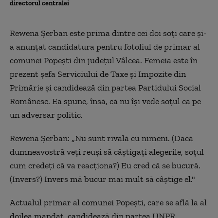
directorul centralei
Rewena Şerban este prima dintre cei doi soţi care şi-
a anunţat candidatura pentru fotoliul de primar al
comunei Popeşti din judeţul Vâlcea. Femeia este în
prezent şefa Serviciului de Taxe şi Impozite din
Primărie şi candidează din partea Partidului Social
Românesc. Ea spune, însă, că nu îşi vede soţul ca pe
un adversar politic.
Rewena Şerban: „Nu sunt rivală cu nimeni. (Dacă
dumneavostră veţi reuşi să câştigaţi alegerile, soţul
cum credeţi că va reacţiona?) Eu cred că se bucură.
(Invers?) Invers mă bucur mai mult să câştige el."
Actualul primar al comunei Popeşti, care se află la al
doilea mandat, candidează din partea UNPR.