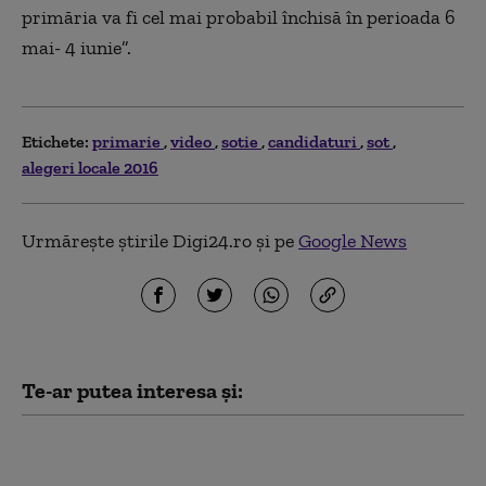
primăria va fi cel mai probabil închisă în perioada 6
mai- 4 iunie”.
Etichete:
primarie
video
sotie
candidaturi
sot
alegeri locale 2016
Urmărește știrile Digi24.ro și pe
Google News
Te-ar putea interesa și:
Clădirea din Schitu Măgureanu
a Teatrului Bulandra urmează