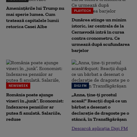
Amenințările lui Trump nu
PLAYTECH
mai sperie lumea. Cum
Dunărea atinge un minim
tratează capitalele lumii
istoric, iar centrala de la
retorica Casei Albe
Cernavodă intră în cursa
contra cronometru. Ce
urmează după scufundarea
barjelor
NEWSWEEK
DIGI FM
România poate ajunge
„Anna, ţine-ţi prostul
vineri în „junk”. Economist:
acasă!" Reacţii după ce un
Indexarea pensiilor ar
bărbat a desenat o
putea fi anulată. Salariile,
declaraţie de dragoste pe o
reduse
stâncă, în Transfăgărăşan
Descarcă aplicația Digi FM