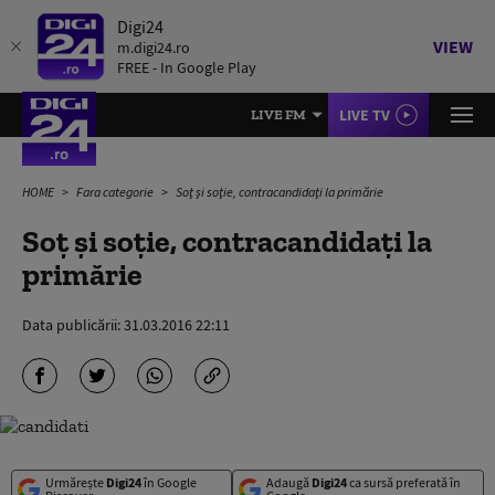
Digi24
VIEW
m.digi24.ro
FREE - In Google Play
LIVE TV
LIVE FM
HOME
Fara categorie
Soţ şi soţie, contracandidaţi la primărie
Soţ şi soţie, contracandidaţi la
primărie
Data publicării:
31.03.2016 22:11
Urmărește
Digi24
în Google
Adaugă
Digi24
ca sursă preferată în