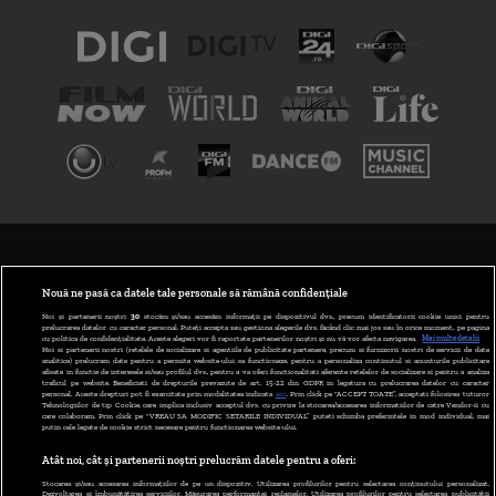
TERMENI ȘI CONDIȚII
POLITICA DE CONFIDENȚIALITATE
Nouă ne pasă ca datele tale personale să rămână confidențiale
Noi și partenerii noștri
30
stocăm și/sau accesăm informații pe dispozitivul dvs., precum identificatorii cookie unici pentru
prelucrarea datelor cu caracter personal. Puteți accepta sau gestiona alegerile dvs. făcând clic mai jos sau în orice moment, pe pagina
ABONARE DIGI TV
cu politica de confidențialitate. Aceste alegeri vor fi raportate partenerilor noștri și nu vă vor afecta navigarea.
Mai multe detalii
Noi si partenerii nostri (retelele de socializare si agentiile de publicitate partenere, precum si furnizorii nostri de servicii de date
analitice) prelucram date pentru a permite website-ului sa functioneze, pentru a personaliza continutul si anunturile publicitare
GESTIONAȚI PREFERINȚELE
afisate in functie de interesele si/sau profilul dvs., pentru a va oferi functionalitati aferente retelelor de socializare si pentru a analiza
traficul pe website. Beneficiati de drepturile prevazute de art. 15-22 din GDPR in legatura cu prelucrarea datelor cu caracter
personal. Aceste drepturi pot fi exercitate prin modalitatea indicata
aici
. Prin click pe “ACCEPT TOATE”, acceptati folosirea tuturor
CODUL DIGI24
Tehnologiilor de tip Cookie, care implica inclusiv acceptul dvs. cu privire la stocarea/accesarea informatiilor de catre Vendor-ii cu
care colaboram. Prin click pe “VREAU SA MODIFIC SETARILE INDIVIDUAL” puteti schimba preferintele in mod individual, mai
putin cele legate de cookie strict necesare pentru functionarea website-ului.
CAMERE WEB
Atât noi, cât și partenerii noștri prelucrăm datele pentru a oferi:
CONTACT/INFO
Stocarea și/sau accesarea informațiilor de pe un dispozitiv. Utilizarea profilurilor pentru selectarea conținutului personalizat.
Dezvoltarea și îmbunătățirea serviciilor. Măsurarea performanței reclamelor. Utilizarea profilurilor pentru selectarea publicității