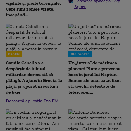
Descarcă aplicația Digi
vijeliile și ploile torențiale.
Sport
Care sunt zonele vizate,
începând...
PRO FM
DIGI WORLD
Camila Cabello s-a
Un „intrus” de mărimea
despărțit de iubitul
planetei Pluto a provocat
miliardar, dar nu stă să
haos în jurul lui Neptun.
plângă. A ajuns în Grecia, la
Semne ale unui cataclism
plajă, și a pozat în costum
străvechi, detectate de
de baie
telescopul...
Descarcă aplicația Pro FM