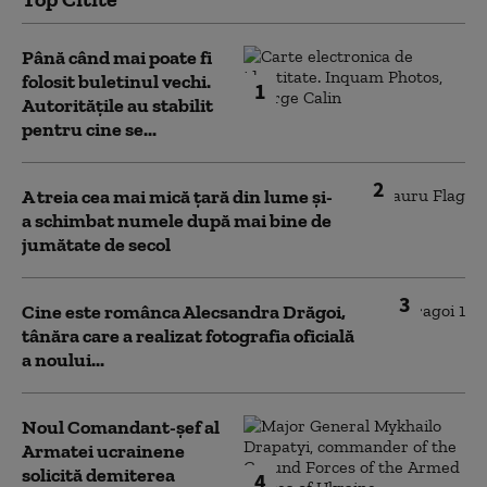
Până când mai poate fi
folosit buletinul vechi.
1
Autoritățile au stabilit
pentru cine se...
2
A treia cea mai mică țară din lume și-
a schimbat numele după mai bine de
jumătate de secol
3
Cine este românca Alecsandra Drăgoi,
tânăra care a realizat fotografia oficială
a noului...
Noul Comandant-șef al
Armatei ucrainene
solicită demiterea
4