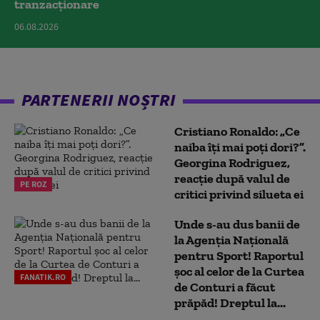
tranzacționare
06.08.2026
PARTENERII NOȘTRI
Cristiano Ronaldo: „Ce
naiba îți mai poți dori?”.
Georgina Rodriguez,
reacție după valul de
PE ROZ
critici privind silueta ei
Unde s-au dus banii de
la Agenția Națională
pentru Sport! Raportul
șoc al celor de la Curtea
FANATIK.RO
de Conturi a făcut
prăpăd! Dreptul la...