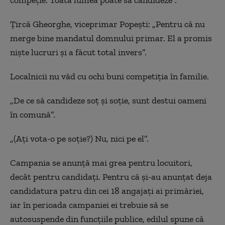
Ţircă Gheorghe, viceprimar Popeşti: „Pentru că nu
merge bine mandatul domnului primar. El a promis
nişte lucruri şi a făcut total invers”.
Localnicii nu văd cu ochi buni competiţia în familie.
„De ce să candideze soţ şi soţie, sunt destui oameni
în comună”.
„(Aţi vota-o pe soţie?) Nu, nici pe el”.
Campania se anunţă mai grea pentru locuitori,
decât pentru candidaţi. Pentru că şi-au anunţat deja
candidatura patru din cei 18 angajaţi ai primăriei,
iar în perioada campaniei ei trebuie să se
autosuspende din funcţiile publice, edilul spune că