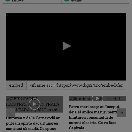
Discover
Google
0
embed
seconds
of
0
seconds
Patru mari orașe au început
deja să aplice măsuri pentru
limitarea consumului de
Unitatea 2 de la Cernavodă ar
curent electric. Ce va face
putea fi oprită dacă Dunărea
Capitala
continuă să scadă. Ce spune