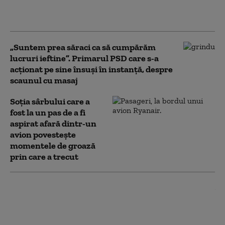
să intre în consolidare pentru 3
ani. La cât se ridică investiția
„Suntem prea săraci ca să cumpărăm
lucruri ieftine”. Primarul PSD care s-a
acționat pe sine însuși în instanță, despre
scaunul cu masaj
Soţia sârbului care a
fost la un pas de a fi
aspirat afară dintr-un
avion povesteşte
momentele de groază
prin care a trecut
Primăria București propune
colectarea deşeurilor pe şapte
categorii, în loc de patru cum este
acum. „Plăteşti pentru cât arunci”