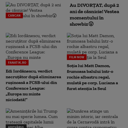
Au DIVORȚAT, după 2
ani de căsnicie! Vestea
CANCAN
momentului în
showbiz😮
FILM NOW
FANATIK.RO
Soția lui Matt Damon,
Edi Iordănescu, verdict
frumoasa balului într-o
necruțător după eliminarea
rochie albastru regal,
rușinoasă a FCSB-ului din
mulată pe corp. Luciana a
Conference League:
furat atenția la Seul
„Europa nu minte
niciodată!”
ADEVĂRUL