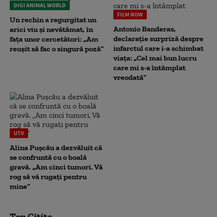
DIGI ANIMAL WORLD
FILM NOW
Un rechin a regurgitat un
Antonio Banderas,
arici viu și nevătămat, în
declarație surpriză despre
fața unor cercetători: „Am
infarctul care i-a schimbat
reușit să fac o singură poză”
viața: „Cel mai bun lucru
care mi s-a întâmplat
vreodată”
UTV
Alina Pușcău a dezvăluit că
se confruntă cu o boală
gravă. „Am cinci tumori. Vă
rog să vă rugați pentru
mine”
Top Citite