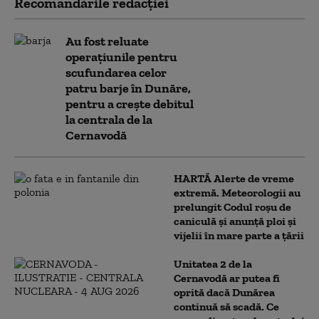
Recomandările redacţiei
Au fost reluate
operațiunile pentru
scufundarea celor
patru barje în Dunăre,
pentru a crește debitul
la centrala de la
Cernavodă
HARTĂ Alerte de vreme
extremă. Meteorologii au
prelungit Codul roșu de
caniculă și anunță ploi și
vijelii în mare parte a țării
Unitatea 2 de la
Cernavodă ar putea fi
oprită dacă Dunărea
continuă să scadă. Ce